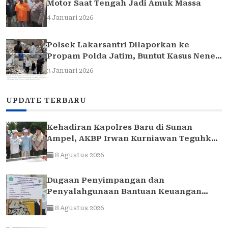
Motor Saat Tengah Jadi Amuk Massa
4 Januari 2026
Polsek Lakarsantri Dilaporkan ke
Propam Polda Jatim, Buntut Kasus Nenek
Elina
3 Januari 2026
UPDATE TERBARU
Kehadiran Kapolres Baru di Sunan
Ampel, AKBP Irwan Kurniawan Teguhkan
Sinergi Polri dan Ulama
8 Agustus 2026
Dugaan Penyimpangan dan
Penyalahgunaan Bantuan Keuangan
Desa Tropodo . Kec Waru . Kab . Sidoarjo
8 Agustus 2026