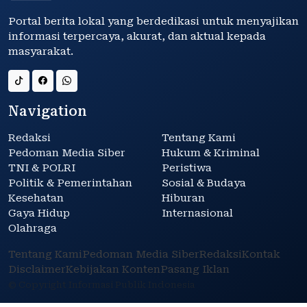
Portal berita lokal yang berdedikasi untuk menyajikan
informasi terpercaya, akurat, dan aktual kepada
masyarakat.
Navigation
Redaksi
Tentang Kami
Pedoman Media Siber
Hukum & Kriminal
TNI & POLRI
Peristiwa
Politik & Pemerintahan
Sosial & Budaya
Kesehatan
Hiburan
Gaya Hidup
Internasional
Olahraga
Tentang Kami
Pedoman Media Siber
Redaksi
Kontak
Disclaimer
Kebijakan Konten
Pasang Iklan
© Copyright Informasi Publik Indonesia