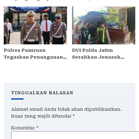
Curanmor di
Pelabuhan Tanjung
Kedungdung, Dua Pria
Perak Panen Jagung
Diamankan
Pulut Ketan Ungu
Polres Pasuruan
DVI Polda Jatim
Tegaskan Penanganan
Serahkan Jenazah
Kasus Laka Lantas 2017
Kelima Korban KM
Telah Tuntas dan
Mutiara Sentosa II
Berkekuatan Hukum
Tetap
TINGGALKAN BALASAN
Alamat email Anda tidak akan dipublikasikan.
Ruas yang wajib ditandai
*
Komentar
*