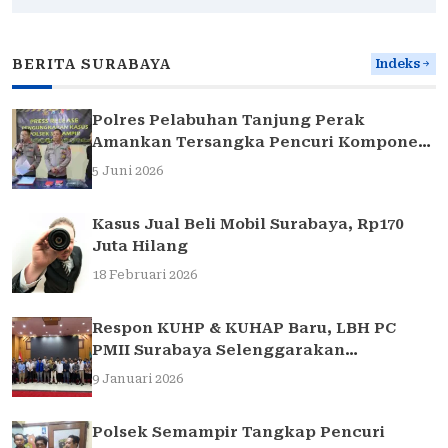
BERITA SURABAYA
Indeks
Polres Pelabuhan Tanjung Perak
Amankan Tersangka Pencuri Komponen
Traffic Light di Surabaya
5 Juni 2026
Kasus Jual Beli Mobil Surabaya, Rp170
Juta Hilang
18 Februari 2026
Respon KUHP & KUHAP Baru, LBH PC
PMII Surabaya Selenggarakan
Sarasehan Hukum
9 Januari 2026
Polsek Semampir Tangkap Pencuri