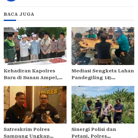
BACA JUGA
Kehadiran Kapolres
Mediasi Sengketa Lahan
Baru di Sunan Ampel,
Pandegiling 145
AKBP Irwan Kurniawan
Surabaya Berakhir
Teguhkan Sinergi Polri
Deadlock, Polrestabes
dan Ulama
Imbau Kedua Pihak
Jaga Kamtibmas
Satreskrim Polres
Sinergi Polisi dan
Sampang Ungkap
Petani, Polres