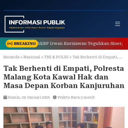
Skip
to
content
unan Ampel, AKBP Irwan Kurniawan Teguhkan Sinergi Polri 
BREAKING
Beranda
»
Nasional
»
TNI & POLRI
»
Tak Berhenti di Empati, Polresta Malang Kota Kawal Hak dan Masa Depan Korban Kanjuruhan
Tak Berhenti di Empati, Polresta
Malang Kota Kawal Hak dan
Masa Depan Korban Kanjuruhan
Kamis,
29 Januari 2026
Waktu Baca 3 menit