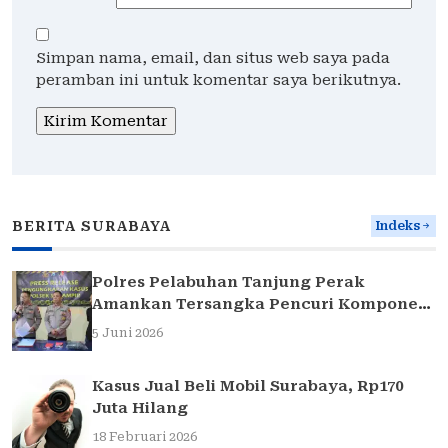
Simpan nama, email, dan situs web saya pada
peramban ini untuk komentar saya berikutnya.
BERITA SURABAYA
Indeks
Polres Pelabuhan Tanjung Perak
Amankan Tersangka Pencuri Komponen
Traffic Light di Surabaya
5 Juni 2026
Kasus Jual Beli Mobil Surabaya, Rp170
Juta Hilang
18 Februari 2026