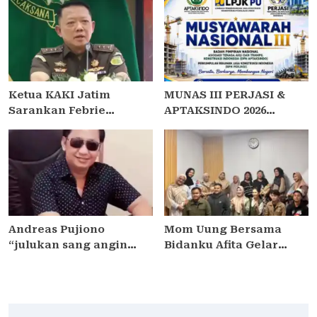
Perkuat Kolaborasi
Presentasi dan
dengan DPRD
Pembinaan Karakter
Santriwati Yatim Dhuafa
Ketua KAKI Jatim
MUNAS III PERJASI &
Sarankan Febrie
APTAKSINDO 2026
Ardiansyah Tunjukkan
USUNG TEMA “BERSATU,
Sikap dan Hormati
BERKARYA, MEMBANGUN
Proses Hukum, Bukan
NEGERI”: 15 BPP SIAP
Ajukan Praperadilan
HADIR
Andreas Pujiono
Mom Uung Bersama
“julukan sang angin
Bidanku Afita Gelar
malam,” dilaporkan ke
Edukasi Cara Menyusui
Satreskrim Polres
yang Benar dalam
Madiun , ditengarai tipu
Peringatan Pekan ASI
Masyarakat 3,5 Milliar
Sedunia 2026