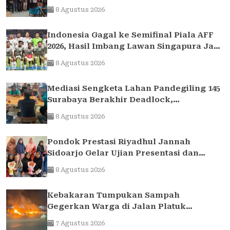
dengan DPRD
8 Agustus 2026
Indonesia Gagal ke Semifinal Piala AFF
2026, Hasil Imbang Lawan Singapura Jadi
Akhir Perjalanan Garuda
8 Agustus 2026
Mediasi Sengketa Lahan Pandegiling 145
Surabaya Berakhir Deadlock,
Polrestabes Imbau Kedua Pihak Jaga
8 Agustus 2026
Kamtibmas
Pondok Prestasi Riyadhul Jannah
Sidoarjo Gelar Ujian Presentasi dan
Pembinaan Karakter Santriwati Yatim
8 Agustus 2026
Dhuafa
Kebakaran Tumpukan Sampah
Gegerkan Warga di Jalan Platuk
Donomulyo Surabaya
7 Agustus 2026