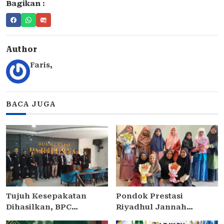
Bagikan :
Author
Faris
,
BACA JUGA
Tujuh Kesepakatan
Pondok Prestasi
Dihasilkan, BPC
Riyadhul Jannah
PERADIN SIDOARJO
Sidoarjo Gelar Ujian