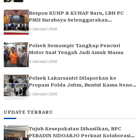
Respon KUHP & KUHAP Baru, LBH PC
PMII Surabaya Selenggarakan
Sarasehan Hukum
9 Januari 2026
Polsek Semampir Tangkap Pencuri
Motor Saat Tengah Jadi Amuk Massa
4 Januari 2026
Polsek Lakarsantri Dilaporkan ke
Propam Polda Jatim, Buntut Kasus Nenek
Elina
3 Januari 2026
UPDATE TERBARU
Tujuh Kesepakatan Dihasilkan, BPC
PERADIN SIDOARJO Perkuat Kolaborasi