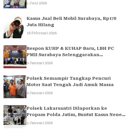
Traffic Light di Surabaya
5 Juni 2026
Kasus Jual Beli Mobil Surabaya, Rp170
Juta Hilang
18 Februari 2026
Respon KUHP & KUHAP Baru, LBH PC
PMII Surabaya Selenggarakan
Sarasehan Hukum
9 Januari 2026
Polsek Semampir Tangkap Pencuri
Motor Saat Tengah Jadi Amuk Massa
4 Januari 2026
Polsek Lakarsantri Dilaporkan ke
Propam Polda Jatim, Buntut Kasus Nenek
Elina
3 Januari 2026