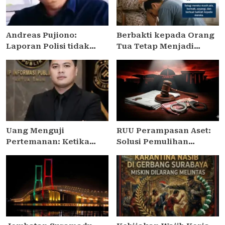
Andreas Pujiono:
Berbakti kepada Orang
Laporan Polisi tidak
Tua Tetap Menjadi
berdasar hukum, uang
Kewajiban Meski Sudah
yang ditransfer ke
Berkeluarga, Terutama
rekening realitanya
kepada Ibu
tidak sampai 1,7 Milliar
Uang Menguji
RUU Perampasan Aset:
Pertemanan: Ketika
Solusi Pemulihan
Kepercayaan di Tukar
Kerugian Negara atau
Nominal Rupiah
Ancaman bagi Hak
Asasi?