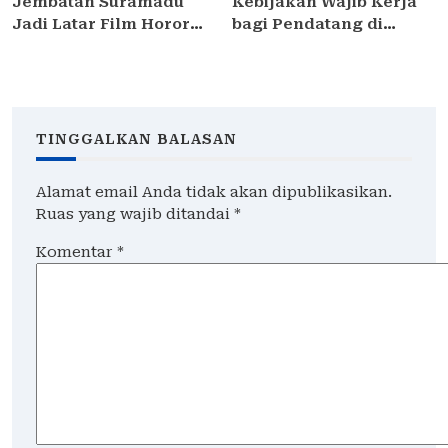
Jembatan Suramadu
Kebijakan Wajib Kerja
Jadi Latar Film Horor
bagi Pendatang di
“Tumbal Proyek”,
Surabaya Dinilai
Angkat Sisi Kelam
Perketat Seleksi Kaum
Pembangunan
Urban
TINGGALKAN BALASAN
Alamat email Anda tidak akan dipublikasikan.
Ruas yang wajib ditandai
*
Komentar
*