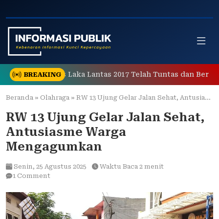
Skip
to
content
ganan Kasus Laka Lantas 2017 Telah Tuntas dan Berkekua
BREAKING
Beranda
»
Olahraga
»
RW 13 Ujung Gelar Jalan Sehat, Antusiasme Warga Mengagumkan
RW 13 Ujung Gelar Jalan Sehat,
Antusiasme Warga
Mengagumkan
Senin,
25 Agustus 2025
Waktu Baca 2 menit
1 Comment