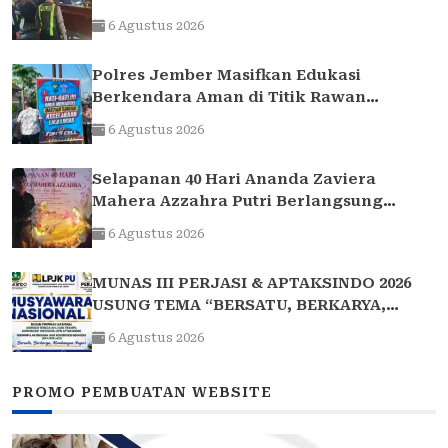
6 Agustus 2026
Polres Jember Masifkan Edukasi
Berkendara Aman di Titik Rawan
Kecelakaan
6 Agustus 2026
Selapanan 40 Hari Ananda Zaviera
Mahera Azzahra Putri Berlangsung
Khidmat dan Penuh Kebersamaan
6 Agustus 2026
MUNAS III PERJASI & APTAKSINDO 2026
USUNG TEMA “BERSATU, BERKARYA,
MEMBANGUN NEGERI”: 15 BPP SIAP HADIR
6 Agustus 2026
PROMO PEMBUATAN WEBSITE