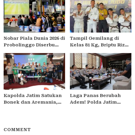
Hardhiansari Mendadak
Makin Banyak Event
hilang
Olahraga, Makin Baik
untuk Bangsa
Nobar Piala Dunia 2026 di
Tampil Gemilang di
Probolinggo Diserbu
Kelas 81 Kg, Briptu Rizqy
Warga, UMK Ikut Raup
Juarai Judo Piala
Berkah
Kapolda Jatim 2026
Kapolda Jatim Satukan
Laga Panas Berubah
Bonek dan Aremania,
Adem! Polda Jatim
Pastikan Laga Arema FC
Satukan Persebaya dan
vs Persebaya Aman
Arema di Meja Damai
COMMENT