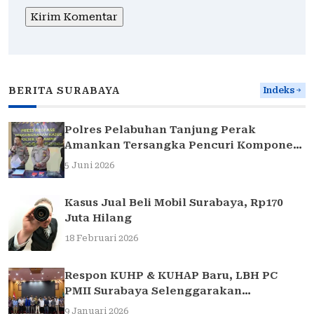
BERITA SURABAYA
Indeks
Polres Pelabuhan Tanjung Perak
Amankan Tersangka Pencuri Komponen
Traffic Light di Surabaya
5 Juni 2026
Kasus Jual Beli Mobil Surabaya, Rp170
Juta Hilang
18 Februari 2026
Respon KUHP & KUHAP Baru, LBH PC
PMII Surabaya Selenggarakan
Sarasehan Hukum
9 Januari 2026