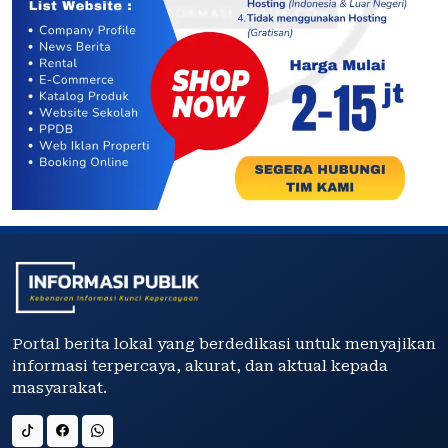
Portal berita lokal yang berdedikasi untuk menyajikan
informasi terpercaya, akurat, dan aktual kepada
masyarakat.