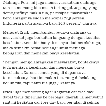
Olahraga Polri ini juga memasyarakatkan olahraga.
Karena memang kita masih tertinggal. Jepang yang
demografinya makin tua, partisipasi masyarakat
berolahraganya sudah mencapai 72,9 persen.
Indonesia partisipasinya baru 26,3 persen,” ujarnya.
Menurut Erick, membangun budaya olahraga di
masyarakat juga berkaitan langsung dengan kualitas
kesehatan. Semakin banyak masyarakat berolahraga,
maka semakin besar peluang untuk menjaga
kebugaran dan menekan biaya kesehatan.
“Dengan mengolahragakan masyarakat, konteksnya
juga menjaga kesehatan dan menekan biaya
kesehatan. Karena semua yang di depan saya
termasuk saya hari ini makin tua. Yang di belakang
belum tua, tapi nanti tua juga,” katanya.
Erick juga mendorong agar kegiatan car free day
dapat terus diperluas ke berbagai daerah. Ia menyebut
saat ini kegiatan car free day baru berjalan di sekitar