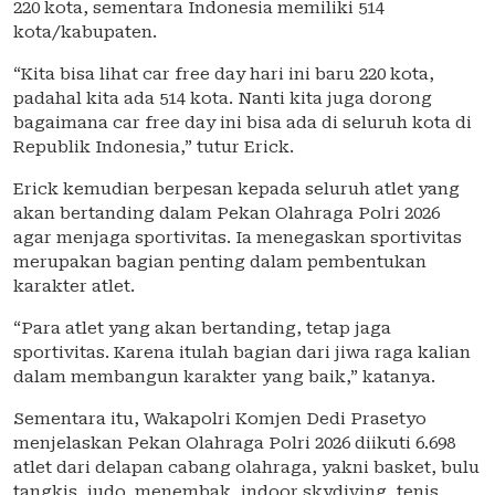
220 kota, sementara Indonesia memiliki 514
kota/kabupaten.
“Kita bisa lihat car free day hari ini baru 220 kota,
padahal kita ada 514 kota. Nanti kita juga dorong
bagaimana car free day ini bisa ada di seluruh kota di
Republik Indonesia,” tutur Erick.
Erick kemudian berpesan kepada seluruh atlet yang
akan bertanding dalam Pekan Olahraga Polri 2026
agar menjaga sportivitas. Ia menegaskan sportivitas
merupakan bagian penting dalam pembentukan
karakter atlet.
“Para atlet yang akan bertanding, tetap jaga
sportivitas. Karena itulah bagian dari jiwa raga kalian
dalam membangun karakter yang baik,” katanya.
Sementara itu, Wakapolri Komjen Dedi Prasetyo
menjelaskan Pekan Olahraga Polri 2026 diikuti 6.698
atlet dari delapan cabang olahraga, yakni basket, bulu
tangkis, judo, menembak, indoor skydiving, tenis