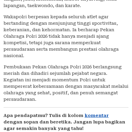
lapangan, taekwondo, dan karate.
Wakapolri berpesan kepada seluruh atlet agar
bertanding dengan menjunjung tinggi sportivitas,
keberanian, dan kehormatan. Ia berharap Pekan
Olahraga Polri 2026 tidak hanya menjadi ajang
kompetisi, tetapi juga sarana memperkuat
persaudaraan serta membangun prestasi olahraga
nasional.
Pembukaan Pekan Olahraga Polri 2026 berlangsung
meriah dan dihadiri sejumlah pejabat negara.
Kegiatan ini menjadi momentum Polri untuk
mempererat kebersamaan dengan masyarakat melalui
olahraga yang sehat, positif, dan penuh semangat
persaudaraan.
Apa pendapatmu? Tulis di kolom
komentar
dengan sopan dan beretika. Jangan lupa bagikan
agar semakin banyak yang tahu!