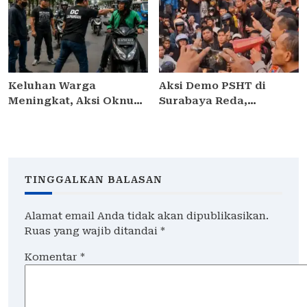
yang Benar dalam
Minta Kapolres
Peringatan Pekan ASI
Pelabuhan Tanjung
Sedunia 2026
Perak Lakukan Evaluasi
Keluhan Warga
Aksi Demo PSHT di
Meningkat, Aksi Oknum
Surabaya Reda,
Debt Collector di
Kapolrestabes Janji
Jakarta Timur Dinilai
Proses Hukum dan
Meresahkan
Tetapkan DPO
Pengendara
TINGGALKAN BALASAN
Alamat email Anda tidak akan dipublikasikan.
Ruas yang wajib ditandai
*
Komentar
*