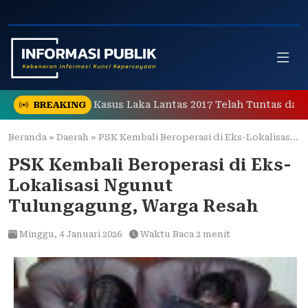
Skip
to
content
 Penanganan Kasus Laka Lantas 2017 Telah Tuntas dan Ber
BREAKING
Beranda
»
Daerah
»
PSK Kembali Beroperasi di Eks-Lokalisasi Ngunut Tulungagung, Warga Resah
PSK Kembali Beroperasi di Eks-
Lokalisasi Ngunut
Tulungagung, Warga Resah
Minggu,
4 Januari 2026
Waktu Baca 2 menit