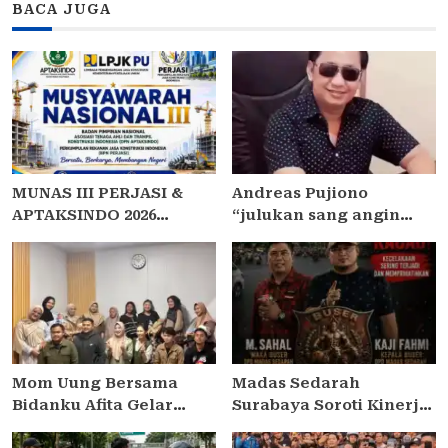
BACA JUGA
MUNAS III PERJASI &
Andreas Pujiono
APTAKSINDO 2026
“julukan sang angin
USUNG TEMA “BERSATU,
malam,” dilaporkan ke
BERKARYA, MEMBANGUN
Satreskrim Polres
NEGERI”: 15 BPP SIAP
Madiun , ditengarai tipu
HADIR
Masyarakat 3,5 Milliar
Mom Uung Bersama
Madas Sedarah
Bidanku Afita Gelar
Surabaya Soroti Kinerja
Edukasi Cara Menyusui
Kapolsek Semampir,