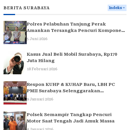
BERITA SURABAYA
Indeks
Polres Pelabuhan Tanjung Perak
Amankan Tersangka Pencuri Komponen
Traffic Light di Surabaya
5 Juni 2026
Kasus Jual Beli Mobil Surabaya, Rp170
Juta Hilang
18 Februari 2026
Respon KUHP & KUHAP Baru, LBH PC
PMII Surabaya Selenggarakan
Sarasehan Hukum
9 Januari 2026
Polsek Semampir Tangkap Pencuri
Motor Saat Tengah Jadi Amuk Massa
4 Januari 2026