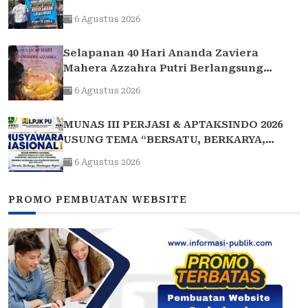
Kecelakaan
6 Agustus 2026
Selapanan 40 Hari Ananda Zaviera
Mahera Azzahra Putri Berlangsung
Khidmat dan Penuh Kebersamaan
6 Agustus 2026
MUNAS III PERJASI & APTAKSINDO 2026
USUNG TEMA “BERSATU, BERKARYA,
MEMBANGUN NEGERI”: 15 BPP SIAP HADIR
6 Agustus 2026
PROMO PEMBUATAN WEBSITE