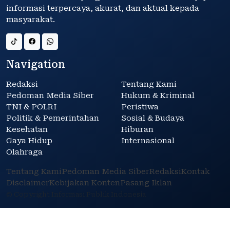
informasi terpercaya, akurat, dan aktual kepada
masyarakat.
Navigation
Redaksi
Tentang Kami
Pedoman Media Siber
Hukum & Kriminal
TNI & POLRI
Peristiwa
Politik & Pemerintahan
Sosial & Budaya
Kesehatan
Hiburan
Gaya Hidup
Internasional
Olahraga
Tentang Kami
Pedoman Media Siber
Redaksi
Kontak
Disclaimer
Kebijakan Konten
Pasang Iklan
© Copyright Informasi Publik Indonesia