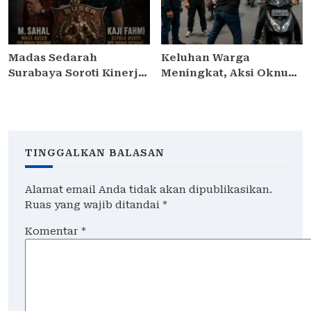
Masyarakat 3,5 Milliar
Sedunia 2026
Madas Sedarah
Keluhan Warga
Surabaya Soroti Kinerja
Meningkat, Aksi Oknum
Kapolsek Semampir,
Debt Collector di
Minta Kapolres
Jakarta Timur Dinilai
Pelabuhan Tanjung
Meresahkan
Perak Lakukan Evaluasi
Pengendara
TINGGALKAN BALASAN
Alamat email Anda tidak akan dipublikasikan.
Ruas yang wajib ditandai
*
Komentar
*