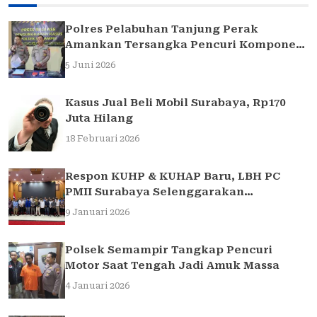
Polres Pelabuhan Tanjung Perak
Amankan Tersangka Pencuri Komponen
Traffic Light di Surabaya
5 Juni 2026
Kasus Jual Beli Mobil Surabaya, Rp170
Juta Hilang
18 Februari 2026
Respon KUHP & KUHAP Baru, LBH PC
PMII Surabaya Selenggarakan
Sarasehan Hukum
9 Januari 2026
Polsek Semampir Tangkap Pencuri
Motor Saat Tengah Jadi Amuk Massa
4 Januari 2026