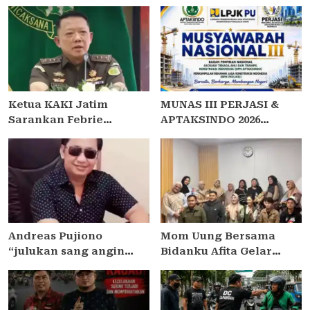
Ketua KAKI Jatim
MUNAS III PERJASI &
Sarankan Febrie
APTAKSINDO 2026
Ardiansyah Tunjukkan
USUNG TEMA “BERSATU,
Sikap dan Hormati
BERKARYA, MEMBANGUN
Proses Hukum, Bukan
NEGERI”: 15 BPP SIAP
Ajukan Praperadilan
HADIR
Andreas Pujiono
Mom Uung Bersama
“julukan sang angin
Bidanku Afita Gelar
malam,” dilaporkan ke
Edukasi Cara Menyusui
Satreskrim Polres
yang Benar dalam
Madiun , ditengarai tipu
Peringatan Pekan ASI