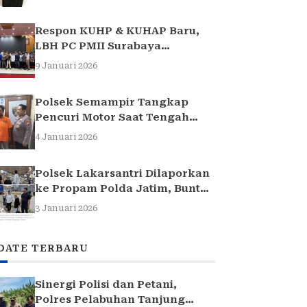
Respon KUHP & KUHAP Baru,
LBH PC PMII Surabaya
Selenggarakan Sarasehan
9 Januari 2026
Hukum
Polsek Semampir Tangkap
Pencuri Motor Saat Tengah
Jadi Amuk Massa
4 Januari 2026
Polsek Lakarsantri Dilaporkan
ke Propam Polda Jatim, Buntut
Kasus Nenek Elina
3 Januari 2026
DATE TERBARU
Sinergi Polisi dan Petani,
Polres Pelabuhan Tanjung