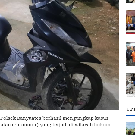
UP
olsek Banyuates berhasil mengungkap kasus
atan (curanmor) yang terjadi di wilayah hukum