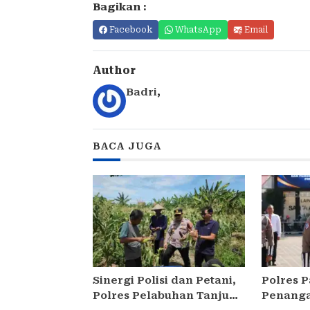
Bagikan :
Facebook
WhatsApp
Email
Author
Badri
,
BACA JUGA
Sinergi Polisi dan Petani,
Polres 
Polres Pelabuhan Tanjung
Penanga