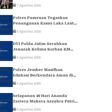
Perak Panen Jagung Pulut
7 Agustus 2026
Ketan Ungu
Polres Pasuruan Tegaskan
Penanganan Kasus Laka Lantas
2017 Telah Tuntas dan
6 Agustus 2026
Berkekuatan Hukum Tetap
DVI Polda Jatim Serahkan
Jenazah Kelima Korban KM
Mutiara Sentosa II
6 Agustus 2026
Polres Jember Masifkan
Edukasi Berkendara Aman di
Titik Rawan Kecelakaan
6 Agustus 2026
Selapanan 40 Hari Ananda
Zaviera Mahera Azzahra Putri
Berlangsung Khidmat dan
6 Agustus 2026