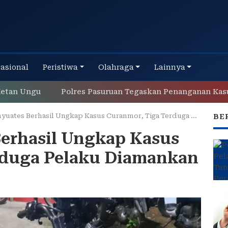
nasional
Peristiwa
Olahraga
Lainnya
Ungu
Polres Pasuruan Tegaskan Penanganan Kasus Laka
ates Berhasil Ungkap Kasus Curanmor, Tiga Terduga Pelaku Diamankan
BE
Berhasil Ungkap Kasus
rduga Pelaku Diamankan