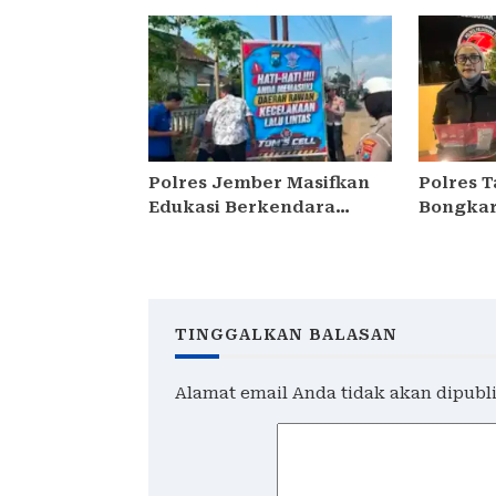
Perak Panen Jagung
Lantas 2
Pulut Ketan Ungu
dan Ber
Tetap
Polres Jember Masifkan
Polres 
Edukasi Berkendara
Bongkar
Aman di Titik Rawan
Narkoba
Kecelakaan
Tersang
Diaman
TINGGALKAN BALASAN
Alamat email Anda tidak akan dipubl