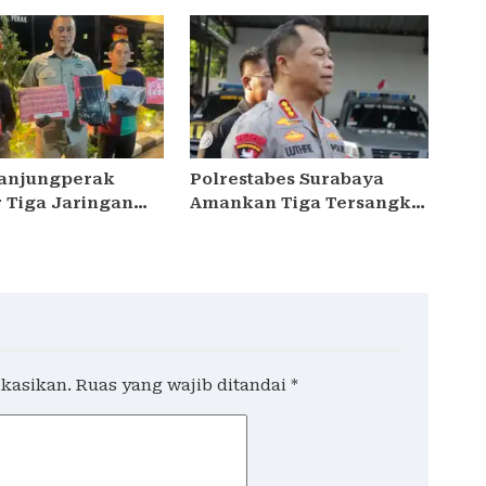
017 Telah Tuntas
KM Mutiara Sentosa II
kekuatan Hukum
Tanjungperak
Polrestabes Surabaya
 Tiga Jaringan
Amankan Tiga Tersangka
, Empat
Serobot Ruko di Ngagel
ka Pengedar
kan
ikasikan.
Ruas yang wajib ditandai
*