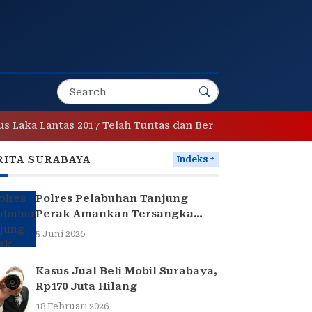
 Lantas 2017 Telah Tuntas dan Berkekuatan Hukum Tetap
RITA SURABAYA
Indeks
Polres Pelabuhan Tanjung
Perak Amankan Tersangka
Pencuri Komponen Traffic
5 Juni 2026
Light di Surabaya
Kasus Jual Beli Mobil Surabaya,
Rp170 Juta Hilang
18 Februari 2026