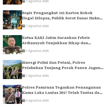
7 Agustus 2026
Sopir Pengangkut 141 Karton Rokok
Ilegal Dilepas, Publik Sorot Dasar Hukum
Bea Cukai Juanda
7 Agustus 2026
Ketua KAKI Jatim Sarankan Febrie
Ardiansyah Tunjukkan Sikap dan
Hormati Proses Hukum, Bukan Ajukan
7 Agustus 2026
Praperadilan
Sinergi Polisi dan Petani, Polres
Pelabuhan Tanjung Perak Panen Jagung
Pulut Ketan Ungu
7 Agustus 2026
Polres Pasuruan Tegaskan Penanganan
Kasus Laka Lantas 2017 Telah Tuntas dan
Berkekuatan Hukum Tetap
6 Agustus 2026