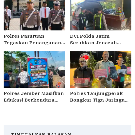
Diamankan
Pulut Ketan Ungu
Polres Pasuruan
DVI Polda Jatim
Tegaskan Penanganan
Serahkan Jenazah
Kasus Laka Lantas 2017
Kelima Korban KM
Telah Tuntas dan
Mutiara Sentosa II
Berkekuatan Hukum
Tetap
Polres Jember Masifkan
Polres Tanjungperak
Edukasi Berkendara
Bongkar Tiga Jaringan
Aman di Titik Rawan
Narkoba, Empat
Kecelakaan
Tersangka Pengedar
Diamankan
TINGGALKAN BALASAN