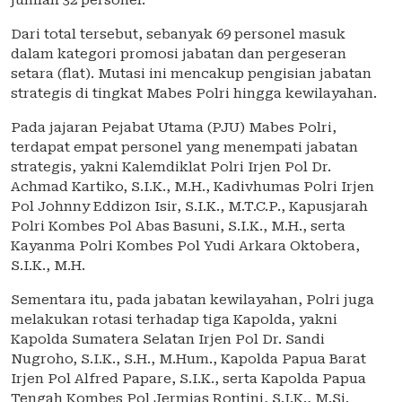
jumlah 32 personel.
Dari total tersebut, sebanyak 69 personel masuk
dalam kategori promosi jabatan dan pergeseran
setara (flat). Mutasi ini mencakup pengisian jabatan
strategis di tingkat Mabes Polri hingga kewilayahan.
Pada jajaran Pejabat Utama (PJU) Mabes Polri,
terdapat empat personel yang menempati jabatan
strategis, yakni Kalemdiklat Polri Irjen Pol Dr.
Achmad Kartiko, S.I.K., M.H., Kadivhumas Polri Irjen
Pol Johnny Eddizon Isir, S.I.K., M.T.C.P., Kapusjarah
Polri Kombes Pol Abas Basuni, S.I.K., M.H., serta
Kayanma Polri Kombes Pol Yudi Arkara Oktobera,
S.I.K., M.H.
Sementara itu, pada jabatan kewilayahan, Polri juga
melakukan rotasi terhadap tiga Kapolda, yakni
Kapolda Sumatera Selatan Irjen Pol Dr. Sandi
Nugroho, S.I.K., S.H., M.Hum., Kapolda Papua Barat
Irjen Pol Alfred Papare, S.I.K., serta Kapolda Papua
Tengah Kombes Pol Jermias Rontini, S.I.K., M.Si.