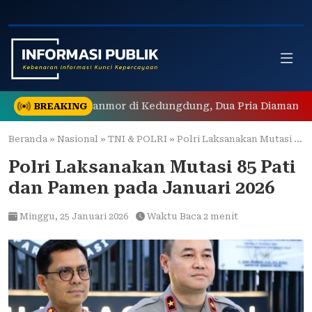
Skip
to
content
g Ungkap Curanmor di Kedungdung, Dua Pria Diamankan
BREAKING
Beranda
»
Nasional
»
TNI & POLRI
»
Polri Laksanakan Mutasi 85 Pati dan Pamen pada Januari 2026
Polri Laksanakan Mutasi 85 Pati
dan Pamen pada Januari 2026
Minggu,
25 Januari 2026
Waktu Baca 2 menit