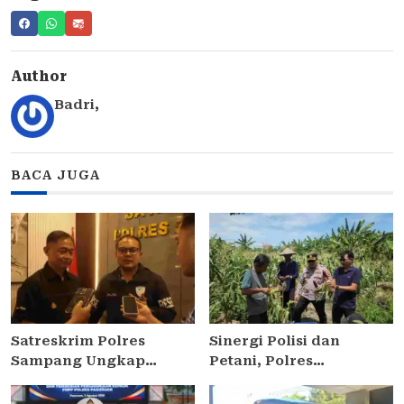
Author
Badri
,
BACA JUGA
Satreskrim Polres
Sinergi Polisi dan
Sampang Ungkap
Petani, Polres
Curanmor di
Pelabuhan Tanjung
Kedungdung, Dua Pria
Perak Panen Jagung