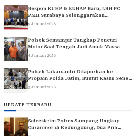
Respon KUHP & KUHAP Baru, LBH PC
PMII Surabaya Selenggarakan
Sarasehan Hukum
9 Januari 2026
Polsek Semampir Tangkap Pencuri
Motor Saat Tengah Jadi Amuk Massa
4 Januari 2026
Polsek Lakarsantri Dilaporkan ke
Propam Polda Jatim, Buntut Kasus Nenek
Elina
3 Januari 2026
UPDATE TERBARU
Satreskrim Polres Sampang Ungkap
Curanmor di Kedungdung, Dua Pria
Diamankan