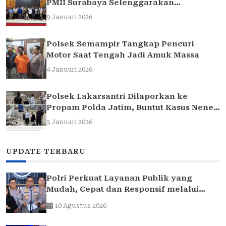
PMII Surabaya Selenggarakan
Sarasehan Hukum
9 Januari 2026
Polsek Semampir Tangkap Pencuri
Motor Saat Tengah Jadi Amuk Massa
4 Januari 2026
Polsek Lakarsantri Dilaporkan ke
Propam Polda Jatim, Buntut Kasus Nenek
Elina
3 Januari 2026
UPDATE TERBARU
Polri Perkuat Layanan Publik yang
Mudah, Cepat dan Responsif melalui
SuperApp Polri
10 Agustus 2026