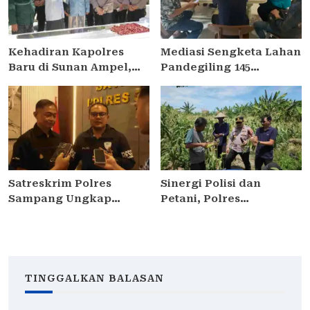
Kehadiran Kapolres
Mediasi Sengketa Lahan
Baru di Sunan Ampel,
Pandegiling 145
AKBP Irwan Kurniawan
Surabaya Berakhir
Teguhkan Sinergi Polri
Deadlock, Polrestabes
dan Ulama
Imbau Kedua Pihak
Jaga Kamtibmas
Satreskrim Polres
Sinergi Polisi dan
Sampang Ungkap
Petani, Polres
Curanmor di
Pelabuhan Tanjung
Kedungdung, Dua Pria
Perak Panen Jagung
Diamankan
Pulut Ketan Ungu
TINGGALKAN BALASAN