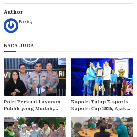
Author
Faris
,
BACA JUGA
Polri Perkuat Layanan
Kapolri Tutup E-sports
Publik yang Mudah,
Kapolri Cup 2026, Ajak
Cepat dan Responsif
Generasi Muda Jadi
melalui SuperApp Polri
Duta Kamtibmas dan
Aktif Laporkan
Gangguan Ke 110