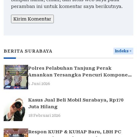
peramban ini untuk komentar saya berikutnya.
BERITA SURABAYA
Indeks
Polres Pelabuhan Tanjung Perak
Amankan Tersangka Pencuri Komponen
Traffic Light di Surabaya
5 Juni 2026
Kasus Jual Beli Mobil Surabaya, Rp170
Juta Hilang
18 Februari 2026
Respon KUHP & KUHAP Baru, LBH PC