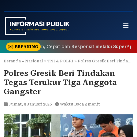
Skip
to
content
ik yang Mudah, Cepat dan Responsif melalui SuperApp Polri
BREAKING
Beranda
»
Nasional
»
TNI & POLRI
»
Polres Gresik Beri Tindakan Tegas Terukur Tiga Anggota Gangster
Polres Gresik Beri Tindakan
Tegas Terukur Tiga Anggota
Gangster
Jumat,
9 Januari 2026
Waktu Baca 3 menit