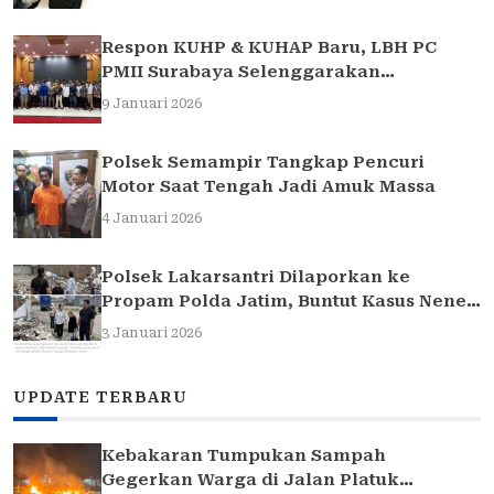
Respon KUHP & KUHAP Baru, LBH PC
PMII Surabaya Selenggarakan
Sarasehan Hukum
9 Januari 2026
Polsek Semampir Tangkap Pencuri
Motor Saat Tengah Jadi Amuk Massa
4 Januari 2026
Polsek Lakarsantri Dilaporkan ke
Propam Polda Jatim, Buntut Kasus Nenek
Elina
3 Januari 2026
UPDATE TERBARU
Kebakaran Tumpukan Sampah
Gegerkan Warga di Jalan Platuk