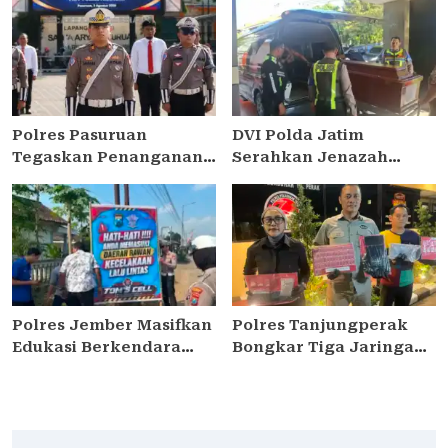
Kedungdung, Dua Pria
Perak Panen Jagung
Diamankan
Pulut Ketan Ungu
Polres Pasuruan
DVI Polda Jatim
Tegaskan Penanganan
Serahkan Jenazah
Kasus Laka Lantas 2017
Kelima Korban KM
Telah Tuntas dan
Mutiara Sentosa II
Berkekuatan Hukum
Tetap
Polres Jember Masifkan
Polres Tanjungperak
Edukasi Berkendara
Bongkar Tiga Jaringan
Aman di Titik Rawan
Narkoba, Empat
Kecelakaan
Tersangka Pengedar
Diamankan