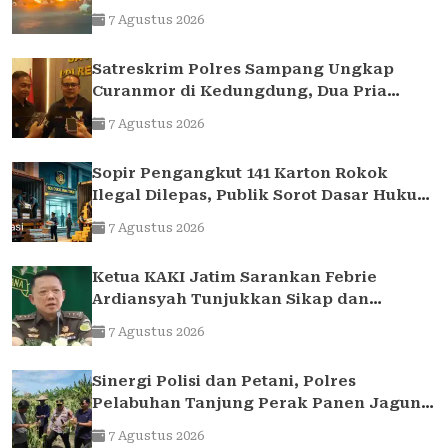
Donomulyo Surabaya
7 Agustus 2026
Satreskrim Polres Sampang Ungkap
Curanmor di Kedungdung, Dua Pria
Diamankan
7 Agustus 2026
Sopir Pengangkut 141 Karton Rokok
Ilegal Dilepas, Publik Sorot Dasar Hukum
Bea Cukai Juanda
7 Agustus 2026
Ketua KAKI Jatim Sarankan Febrie
Ardiansyah Tunjukkan Sikap dan
Hormati Proses Hukum, Bukan Ajukan
7 Agustus 2026
Praperadilan
Sinergi Polisi dan Petani, Polres
Pelabuhan Tanjung Perak Panen Jagung
Pulut Ketan Ungu
7 Agustus 2026