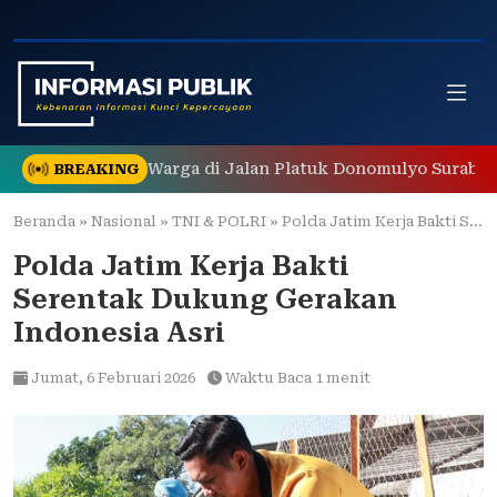
Skip
to
content
h Gegerkan Warga di Jalan Platuk Donomulyo Surabaya
BREAKING
Beranda
»
Nasional
»
TNI & POLRI
»
Polda Jatim Kerja Bakti Serentak Dukung Gerakan Indonesia Asri
Polda Jatim Kerja Bakti
Serentak Dukung Gerakan
Indonesia Asri
Jumat,
6 Februari 2026
Waktu Baca 1 menit