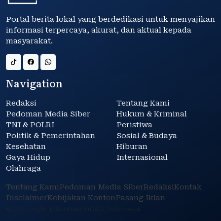
Portal berita lokal yang berdedikasi untuk menyajikan
informasi terpercaya, akurat, dan aktual kepada
masyarakat.
Navigation
Redaksi
Tentang Kami
Pedoman Media Siber
Hukum & Kriminal
TNI & POLRI
Peristiwa
Politik & Pemerintahan
Sosial & Budaya
Kesehatan
Hiburan
Gaya Hidup
Internasional
Olahraga
Tentang Kami
Pedoman Media Siber
Redaksi
Kontak
Disclaimer
Kebijakan Konten
Pasang Iklan
© Copyright Informasi Publik Indonesia