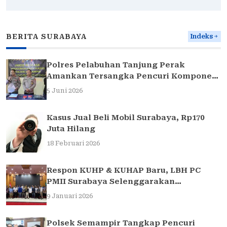
BERITA SURABAYA
Indeks
Polres Pelabuhan Tanjung Perak
Amankan Tersangka Pencuri Komponen
Traffic Light di Surabaya
5 Juni 2026
Kasus Jual Beli Mobil Surabaya, Rp170
Juta Hilang
18 Februari 2026
Respon KUHP & KUHAP Baru, LBH PC
PMII Surabaya Selenggarakan
Sarasehan Hukum
9 Januari 2026
Polsek Semampir Tangkap Pencuri