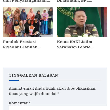
dan Penyalahgunaan
Dihasilkan, BPC
Bantuan Keuangan Desa
PERADIN SIDOARJO
Tropodo . Kec Waru .
Perkuat Kolaborasi
Kab . Sidoarjo
dengan DPRD
Pondok Prestasi
Ketua KAKI Jatim
Riyadhul Jannah
Sarankan Febrie
Sidoarjo Gelar Ujian
Ardiansyah Tunjukkan
Presentasi dan
Sikap dan Hormati
Pembinaan Karakter
Proses Hukum, Bukan
Santriwati Yatim Dhuafa
Ajukan Praperadilan
TINGGALKAN BALASAN
Alamat email Anda tidak akan dipublikasikan.
Ruas yang wajib ditandai
*
Komentar
*