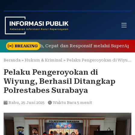
Skip
to
content
k yang Mudah, Cepat dan Responsif melalui SuperApp Polri
BREAKING
Beranda
»
Hukum & Kriminal
»
Pelaku Pengeroyokan di Wiyung, Berhasil Ditangkap Polrestabes Surabaya
Pelaku Pengeroyokan di
Wiyung, Berhasil Ditangkap
Polrestabes Surabaya
Rabu,
25 Juni 2025
Waktu Baca 5 menit