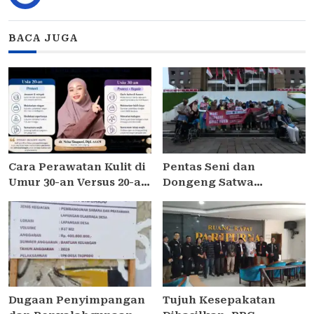
BACA JUGA
Cara Perawatan Kulit di
Pentas Seni dan
Umur 30-an Versus 20-an
Dongeng Satwa
Harus Beda, Ini
Peringati Hari Gajah
Penjelasan Dokter Anti-
Sedunia 2026
Aging Indonesia
Dugaan Penyimpangan
Tujuh Kesepakatan