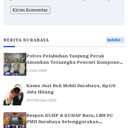
BERITA SURABAYA
Indeks
Polres Pelabuhan Tanjung Perak
Amankan Tersangka Pencuri Komponen
Traffic Light di Surabaya
5 Juni 2026
Kasus Jual Beli Mobil Surabaya, Rp170
Juta Hilang
18 Februari 2026
Respon KUHP & KUHAP Baru, LBH PC
PMII Surabaya Selenggarakan