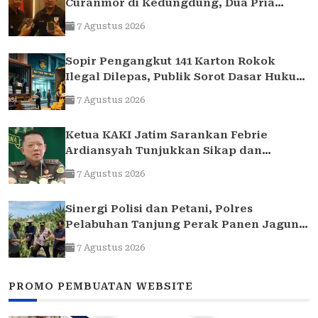
Curanmor di Kedungdung, Dua Pria
Diamankan
7 Agustus 2026
Sopir Pengangkut 141 Karton Rokok
Ilegal Dilepas, Publik Sorot Dasar Hukum
Bea Cukai Juanda
7 Agustus 2026
Ketua KAKI Jatim Sarankan Febrie
Ardiansyah Tunjukkan Sikap dan
Hormati Proses Hukum, Bukan Ajukan
7 Agustus 2026
Praperadilan
Sinergi Polisi dan Petani, Polres
Pelabuhan Tanjung Perak Panen Jagung
Pulut Ketan Ungu
7 Agustus 2026
PROMO PEMBUATAN WEBSITE