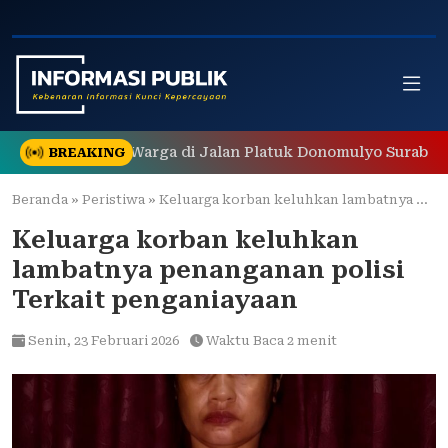
Skip
to
content
 Gegerkan Warga di Jalan Platuk Donomulyo Surabaya
BREAKING
Beranda
»
Peristiwa
»
Keluarga korban keluhkan lambatnya penanganan polisi Terkait penganiayaan
Keluarga korban keluhkan
lambatnya penanganan polisi
Terkait penganiayaan
Senin,
23 Februari 2026
Waktu Baca 2 menit