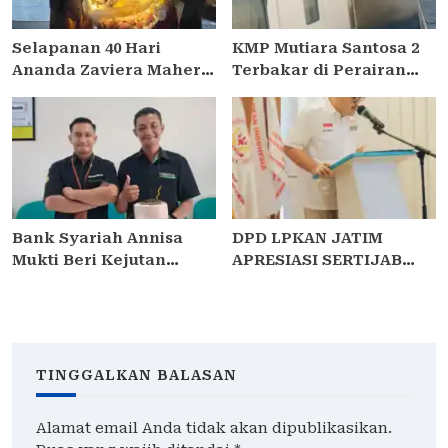
Selapanan 40 Hari
KMP Mutiara Santosa 2
Ananda Zaviera Mahera
Terbakar di Perairan
Azzahra Putri
Utara Sumenep, Ratusan
Berlangsung Khidmat
Penumpang Dievakuasi
dan Penuh
Kebersamaan
Bank Syariah Annisa
DPD LPKAN JATIM
Mukti Beri Kejutan
APRESIASI SERTIJAB
Ulang Tahun ke
PEJABAT UTAMA POLDA
Kontributor Media di
JATIM: HARAP KUATKAN
Sidoarjo
SEMANGAT PRESISI,
LANJUTKAN PROGRAM
“JOGO JATIM” DAN
TINGGALKAN BALASAN
SINERGITAS UNTUK
RAKYAT
Alamat email Anda tidak akan dipublikasikan.