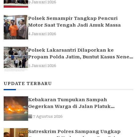
Sarasehan Hukum
9 Januari 2026
Polsek Semampir Tangkap Pencuri
Motor Saat Tengah Jadi Amuk Massa
4 Januari 2026
Polsek Lakarsantri Dilaporkan ke
Propam Polda Jatim, Buntut Kasus Nenek
Elina
3 Januari 2026
UPDATE TERBARU
Kebakaran Tumpukan Sampah
Gegerkan Warga di Jalan Platuk
Donomulyo Surabaya
7 Agustus 2026
Satreskrim Polres Sampang Ungkap