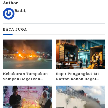
Author
Badri
,
BACA JUGA
Kebakaran Tumpukan
Sopir Pengangkut 141
Sampah Gegerkan
Karton Rokok Ilegal
Warga di Jalan Platuk
Dilepas, Publik Sorot
Donomulyo Surabaya
Dasar Hukum Bea Cukai
Juanda