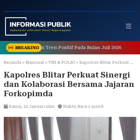
Skip
to
content
Menunjukkan Tren Positif Pada Bulan Juli 2026
Berawal
BREAKING
Beranda
»
Nasional
»
TNI & POLRI
»
Kapolres Blitar Perkuat Sinergi dan Kolaborasi Bersama Jajaran Forkopimda
Kapolres Blitar Perkuat Sinergi
dan Kolaborasi Bersama Jajaran
Forkopimda
Kamis,
22 Januari 2026
Waktu Baca 2 menit