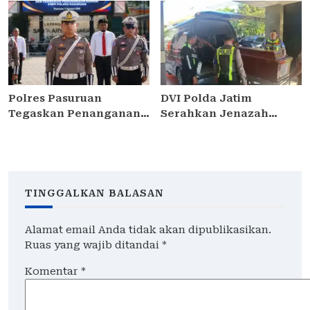
Kedungdung, Dua Pria
Perak Panen Jagung
Diamankan
Pulut Ketan Ungu
Polres Pasuruan
DVI Polda Jatim
Tegaskan Penanganan
Serahkan Jenazah
Kasus Laka Lantas 2017
Kelima Korban KM
Telah Tuntas dan
Mutiara Sentosa II
Berkekuatan Hukum
Tetap
TINGGALKAN BALASAN
Alamat email Anda tidak akan dipublikasikan.
Ruas yang wajib ditandai
*
Komentar
*