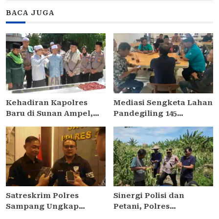
BACA JUGA
Kehadiran Kapolres
Mediasi Sengketa Lahan
Baru di Sunan Ampel,
Pandegiling 145
AKBP Irwan Kurniawan
Surabaya Berakhir
Teguhkan Sinergi Polri
Deadlock, Polrestabes
dan Ulama
Imbau Kedua Pihak
Jaga Kamtibmas
Satreskrim Polres
Sinergi Polisi dan
Sampang Ungkap
Petani, Polres
Curanmor di
Pelabuhan Tanjung