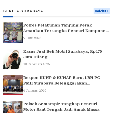
BERITA SURABAYA
Indeks
Polres Pelabuhan Tanjung Perak
Amankan Tersangka Pencuri Komponen
Traffic Light di Surabaya
5 Juni 2026
Kasus Jual Beli Mobil Surabaya, Rp170
Juta Hilang
18 Februari 2026
Respon KUHP & KUHAP Baru, LBH PC
PMII Surabaya Selenggarakan
Sarasehan Hukum
9 Januari 2026
Polsek Semampir Tangkap Pencuri
Motor Saat Tengah Jadi Amuk Massa