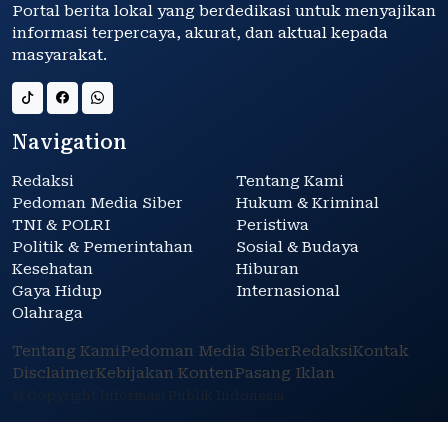
Portal berita lokal yang berdedikasi untuk menyajikan
informasi terpercaya, akurat, dan aktual kepada
masyarakat.
Navigation
Redaksi
Tentang Kami
Pedoman Media Siber
Hukum & Kriminal
TNI & POLRI
Peristiwa
Politik & Pemerintahan
Sosial & Budaya
Kesehatan
Hiburan
Gaya Hidup
Internasional
Olahraga
Tentang Kami
Pedoman Media Siber
Redaksi
Kontak
Disclaimer
Kebijakan Konten
Pasang Iklan
© Copyright Informasi Publik Indonesia