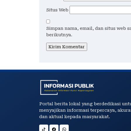
Situs Web
Simpan nama, email, dan situs web 
berikutnya.
Portal berita lokal yang berdedikasi unt
menyajikan informasi terpercaya, akura
dan aktual kepada masyarakat.