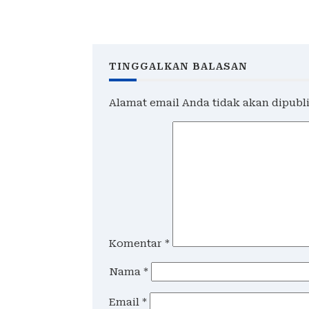
Narkoba, Empat
Serobot
Tersangka Pengedar
Diamankan
TINGGALKAN BALASAN
Alamat email Anda tidak akan dipubl
Komentar
*
Nama
*
Email
*