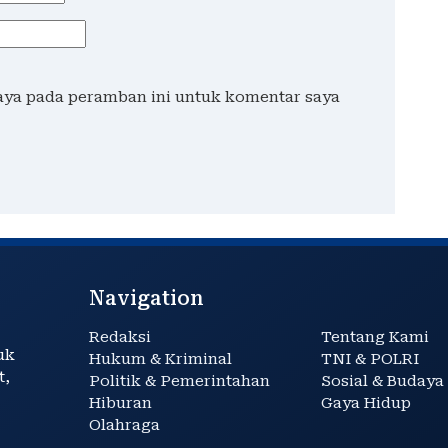
saya pada peramban ini untuk komentar saya
Navigation
Redaksi
Tentang Kami
uk
Hukum & Kriminal
TNI & POLRI
t,
Politik & Pemerintahan
Sosial & Budaya
Hiburan
Gaya Hidup
Olahraga