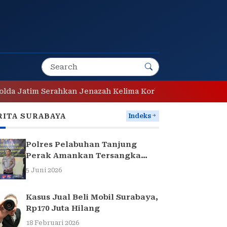
tim Serahkan Jenazah Kelima Korban KM Mutiara Sentosa II
RITA SURABAYA
Indeks
Polres Pelabuhan Tanjung
Perak Amankan Tersangka
Pencuri Komponen Traffic
5 Juni 2026
Light di Surabaya
Kasus Jual Beli Mobil Surabaya,
Rp170 Juta Hilang
18 Februari 2026