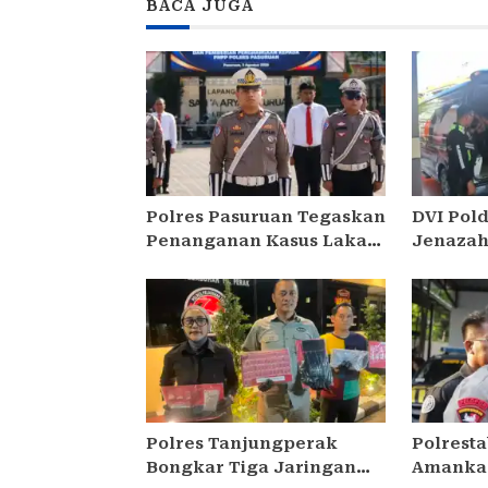
BACA JUGA
Polres Pasuruan Tegaskan
DVI Pol
Penanganan Kasus Laka
Jenazah
Lantas 2017 Telah Tuntas
KM Mutia
dan Berkekuatan Hukum
Tetap
Polres Tanjungperak
Polrest
Bongkar Tiga Jaringan
Amankan