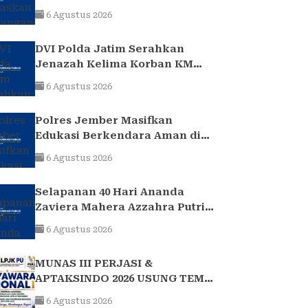
2017 Telah Tuntas dan
6 Agustus 2026
Berkekuatan Hukum Tetap
DVI Polda Jatim Serahkan
Jenazah Kelima Korban KM
Mutiara Sentosa II
6 Agustus 2026
Polres Jember Masifkan
Edukasi Berkendara Aman di
Titik Rawan Kecelakaan
6 Agustus 2026
Selapanan 40 Hari Ananda
Zaviera Mahera Azzahra Putri
Berlangsung Khidmat dan
6 Agustus 2026
Penuh Kebersamaan
MUNAS III PERJASI &
APTAKSINDO 2026 USUNG TEMA
“BERSATU, BERKARYA,
6 Agustus 2026