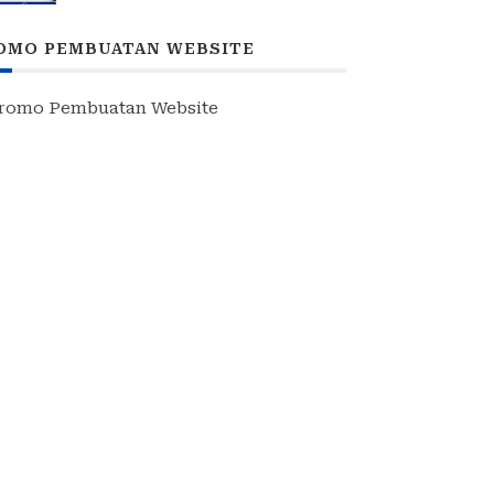
MEMBANGUN NEGERI”: 15 BPP
SIAP HADIR
OMO PEMBUATAN WEBSITE