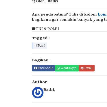
*) Oleh :
Badri
Apa pendapatmu? Tulis di kolom
kom
bagikan agar semakin banyak yang t
TNI & POLRI
Tagged :
#Polri
Bagikan :
Facebook
WhatsApp
Email
Author
Badri
,