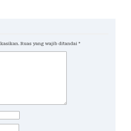
 Ruko di Ngagel
Love Scamming yang
Kian Kompleks
ikasikan.
Ruas yang wajib ditandai
*