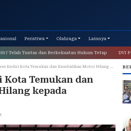
nasional
Peristiwa
Olahraga
Lainnya
lah Tuntas dan Berkekuatan Hukum Tetap
DVI Polda Ja
es Kediri Kota Temukan dan Kembalikan Motor Hilang kepada Pemiliknya
BE
iri Kota Temukan dan
Hilang kepada
t