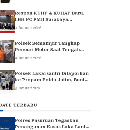
Respon KUHP & KUHAP Baru,
LBH PC PMII Surabaya
Selenggarakan Sarasehan
9 Januari 2026
Hukum
Polsek Semampir Tangkap
Pencuri Motor Saat Tengah
Jadi Amuk Massa
4 Januari 2026
Polsek Lakarsantri Dilaporkan
ke Propam Polda Jatim, Buntut
Kasus Nenek Elina
3 Januari 2026
DATE TERBARU
Polres Pasuruan Tegaskan
Penanganan Kasus Laka Lantas