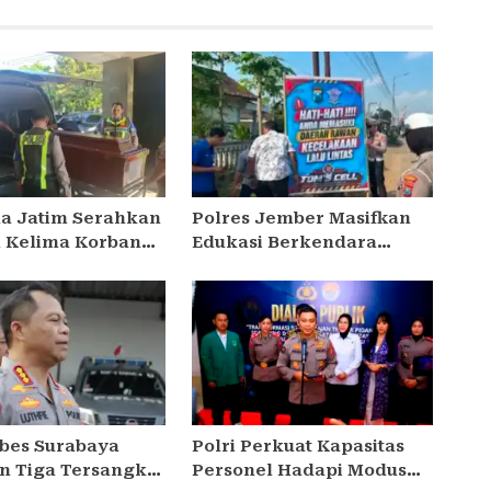
da Jatim Serahkan
Polres Jember Masifkan
 Kelima Korban
Edukasi Berkendara
ra Sentosa II
Aman di Titik Rawan
Kecelakaan
abes Surabaya
Polri Perkuat Kapasitas
 Tiga Tersangka
Personel Hadapi Modus