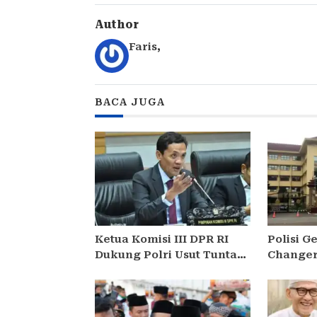
Author
Faris
,
BACA JUGA
Ketua Komisi III DPR RI
Polisi 
Dukung Polri Usut Tuntas
Changer
Dugaan Korupsi Pasokan
Terkait
Batu Bara PLTU
Kasus K