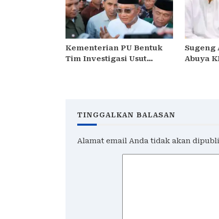
Kementerian PU Bentuk
Sugeng 
Tim Investigasi Usut
Abuya K
Kebocoran Surat Dinas
Akhyar 
Menteri Dody Hanggodo
Mengali
Kalang
TINGGALKAN BALASAN
Alamat email Anda tidak akan dipubl