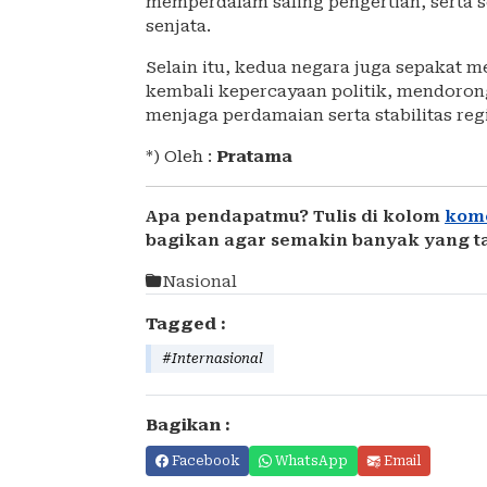
memperdalam saling pengertian, serta 
senjata.
Selain itu, kedua negara juga sepakat 
kembali kepercayaan politik, mendoro
menjaga perdamaian serta stabilitas reg
*) Oleh :
Pratama
Apa pendapatmu? Tulis di kolom
kom
bagikan agar semakin banyak yang t
Nasional
Tagged :
#Internasional
Bagikan :
Facebook
WhatsApp
Email