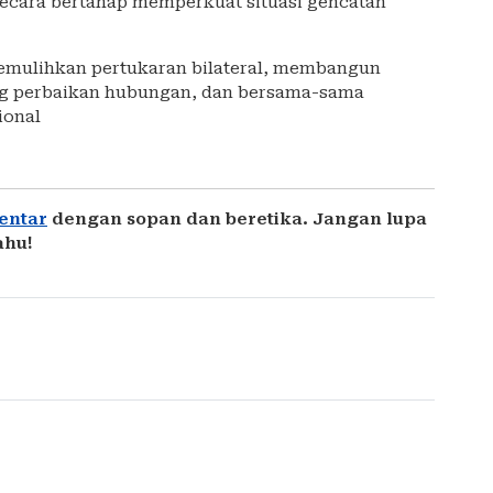
secara bertahap memperkuat situasi gencatan
memulihkan pertukaran bilateral, membangun
ng perbaikan hubungan, dan bersama-sama
ional
entar
dengan sopan dan beretika. Jangan lupa
ahu!