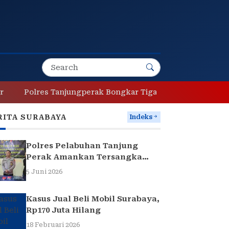
olres Tanjungperak Bongkar Tiga Jaringan Narkoba, Empa
RITA SURABAYA
Indeks
Polres Pelabuhan Tanjung
Perak Amankan Tersangka
Pencuri Komponen Traffic
5 Juni 2026
Light di Surabaya
Kasus Jual Beli Mobil Surabaya,
Rp170 Juta Hilang
18 Februari 2026