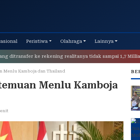
nasional
Peristiwa
Olahraga
Lainnya
ansfer ke rekening realitanya tidak sampai 1,7 Milliar
P
uan Menlu Kamboja dan Thailand
BE
ertemuan Menlu Kamboja
enit