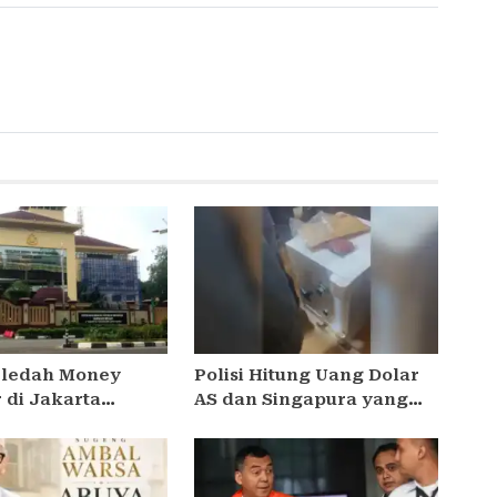
Geledah Money
Polisi Hitung Uang Dolar
 di Jakarta
AS dan Singapura yang
 Dugaan TPPU Tiga
Ditemukan dalam
orupsi
Brankas di Kafe de’Clan