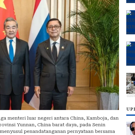
UP
ga menteri luar negeri antara China, Kamboja, dan
Provinsi Yunnan, China barat daya, pada Senin
ng menyusul penandatanganan pernyataan bersama