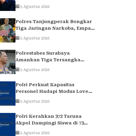
uang yang ditransfer ke
5 Agustus 2026
rekening realitanya tidak
sampai 1,7 Milliar
Polres Tanjungperak Bongkar
Tiga Jaringan Narkoba, Empat
Tersangka Pengedar
5 Agustus 2026
Diamankan
Polrestabes Surabaya
Amankan Tiga Tersangka
Serobot Ruko di Ngagel
5 Agustus 2026
Polri Perkuat Kapasitas
Personel Hadapi Modus Love
Scamming yang Kian
5 Agustus 2026
Kompleks
Polri Kerahkan 372 Taruna
Akpol Dampingi Siswa di 73
Sekolah Rakyat Bersama
5 Agustus 2026