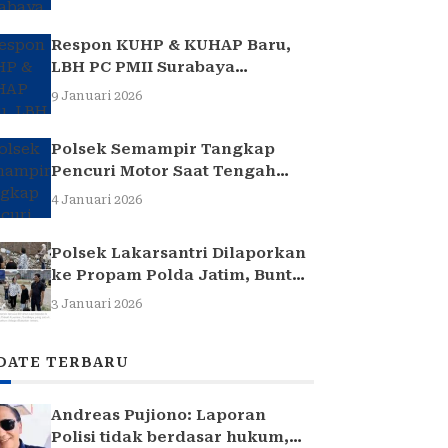
Respon KUHP & KUHAP Baru,
LBH PC PMII Surabaya
Selenggarakan Sarasehan
9 Januari 2026
Hukum
Polsek Semampir Tangkap
Pencuri Motor Saat Tengah
Jadi Amuk Massa
4 Januari 2026
Polsek Lakarsantri Dilaporkan
ke Propam Polda Jatim, Buntut
Kasus Nenek Elina
3 Januari 2026
DATE TERBARU
Andreas Pujiono: Laporan
Polisi tidak berdasar hukum,