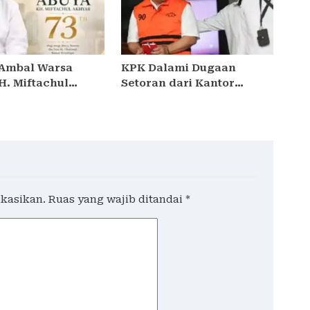
Ambal Warsa
KPK Dalami Dugaan
H. Miftachul
Setoran dari Kantor
ke-73, Doa
Imigrasi Bali ke Pusat
r dari Berbagai
dalam Kasus Izin Tinggal
an
WNA
ikasikan.
Ruas yang wajib ditandai
*