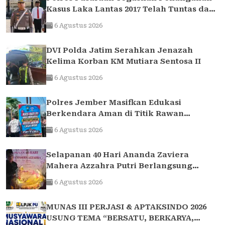
Kasus Laka Lantas 2017 Telah Tuntas dan
Berkekuatan Hukum Tetap
6 Agustus 2026
DVI Polda Jatim Serahkan Jenazah
Kelima Korban KM Mutiara Sentosa II
6 Agustus 2026
Polres Jember Masifkan Edukasi
Berkendara Aman di Titik Rawan
Kecelakaan
6 Agustus 2026
Selapanan 40 Hari Ananda Zaviera
Mahera Azzahra Putri Berlangsung
Khidmat dan Penuh Kebersamaan
6 Agustus 2026
MUNAS III PERJASI & APTAKSINDO 2026
USUNG TEMA “BERSATU, BERKARYA,