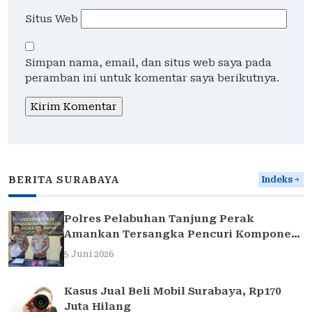
Situs Web
Simpan nama, email, dan situs web saya pada
peramban ini untuk komentar saya berikutnya.
BERITA SURABAYA
Indeks
Polres Pelabuhan Tanjung Perak
Amankan Tersangka Pencuri Komponen
Traffic Light di Surabaya
5 Juni 2026
Kasus Jual Beli Mobil Surabaya, Rp170
Juta Hilang