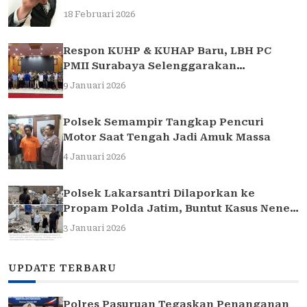
18 Februari 2026
Respon KUHP & KUHAP Baru, LBH PC
PMII Surabaya Selenggarakan
Sarasehan Hukum
9 Januari 2026
Polsek Semampir Tangkap Pencuri
Motor Saat Tengah Jadi Amuk Massa
4 Januari 2026
Polsek Lakarsantri Dilaporkan ke
Propam Polda Jatim, Buntut Kasus Nenek
Elina
3 Januari 2026
UPDATE TERBARU
Polres Pasuruan Tegaskan Penanganan