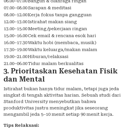
06.00–07.00
Bangun & olahraga ringan
07.00–08.00
Sarapan & meditasi
08.00–12.00
Kerja fokus tanpa gangguan
12.00–13.00
Istirahat makan siang
13.00–15.00
Meeting/pekerjaan ringan
15.00–16.00
Cek email & rencana esok hari
16.00–17.30
Waktu hobi (membaca, musik)
17.30–19.00
Waktu keluarga/makan malam
19.00–21.00
Hiburan/relaksasi
21.00–06.00
Tidur malam berkualitas
3. Prioritaskan Kesehatan Fisik
dan Mental
Istirahat bukan hanya tidur malam, tetapi juga jeda
singkat di tengah aktivitas harian. Sebuah studi dari
Stanford University menyebutkan bahwa
produktivitas justru meningkat jika seseorang
mengambil jeda 5–10 menit setiap 90 menit kerja.
Tips Relaksasi: