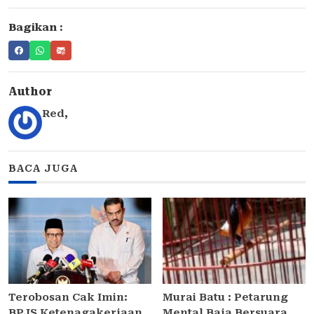
Bagikan :
Author
Red
,
BACA JUGA
Terobosan Cak Imin:
Murai Batu : Petarung
BPJS Ketenagakerjaan
Mental Baja Bersuara