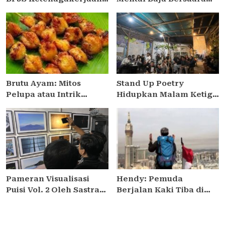
Harus Jemput Bola,
Emas
Lindungi Para
Freelancer hingga Gen
Z
Brutu Ayam: Mitos
Stand Up Poetry
Pelupa atau Intrik
Hidupkan Malam Ketiga
Politik
Pameran Visualisasi
Puisi Vol. 2 di Warung
Kopi SMELEH
Pameran Visualisasi
Hendy: Pemuda
Puisi Vol. 2 Oleh Sastra
Berjalan Kaki Tiba di
Lumpur Resmi di Buka,
Kota Suci Mekkah Arab
Puisi Menemukan Tubuh
Saudi
Baru