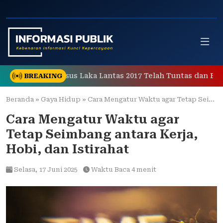
Skip
to
content
anganan Kasus Laka Lantas 2017 Telah Tuntas dan Berkeku
BREAKING
Beranda
»
Gaya Hidup
»
Cara Mengatur Waktu agar Tetap Seimbang antara Kerja, Hobi, dan Istirahat
Cara Mengatur Waktu agar
Tetap Seimbang antara Kerja,
Hobi, dan Istirahat
Selasa,
17 Juni 2025
Waktu Baca 4 menit