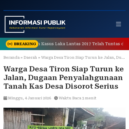
Skip
to
content
n Penanganan Kasus Laka Lantas 2017 Telah Tuntas dan Be
BREAKING
Beranda
»
Daerah
»
Warga Desa Tiron Siap Turun ke Jalan, Dugaan Penyalahgunaan Tanah Kas Desa Disorot Serius
Warga Desa Tiron Siap Turun ke
Jalan, Dugaan Penyalahgunaan
Tanah Kas Desa Disorot Serius
Minggu,
4 Januari 2026
Waktu Baca 3 menit