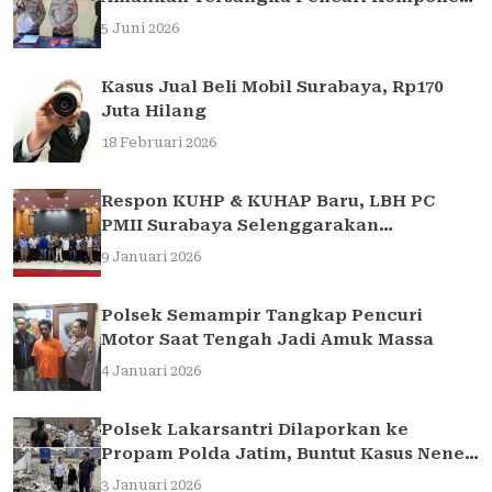
Traffic Light di Surabaya
5 Juni 2026
Kasus Jual Beli Mobil Surabaya, Rp170
Juta Hilang
18 Februari 2026
Respon KUHP & KUHAP Baru, LBH PC
PMII Surabaya Selenggarakan
Sarasehan Hukum
9 Januari 2026
Polsek Semampir Tangkap Pencuri
Motor Saat Tengah Jadi Amuk Massa
4 Januari 2026
Polsek Lakarsantri Dilaporkan ke
Propam Polda Jatim, Buntut Kasus Nenek
Elina
3 Januari 2026