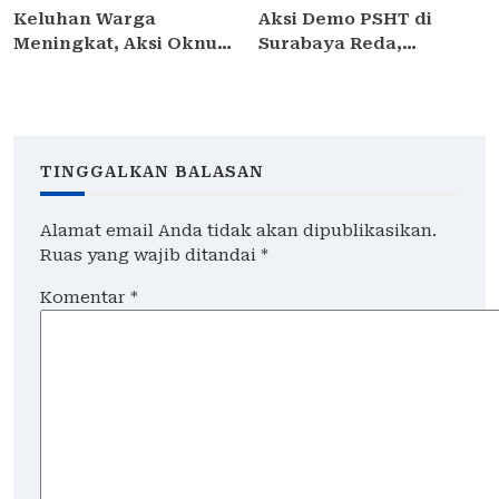
Keluhan Warga
Aksi Demo PSHT di
Meningkat, Aksi Oknum
Surabaya Reda,
Debt Collector di
Kapolrestabes Janji
Jakarta Timur Dinilai
Proses Hukum dan
Meresahkan
Tetapkan DPO
Pengendara
TINGGALKAN BALASAN
Alamat email Anda tidak akan dipublikasikan.
Ruas yang wajib ditandai
*
Komentar
*