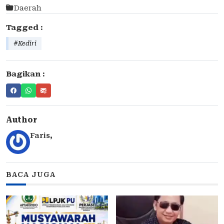
Daerah
Tagged :
#Kediri
Bagikan :
Author
Faris
,
BACA JUGA