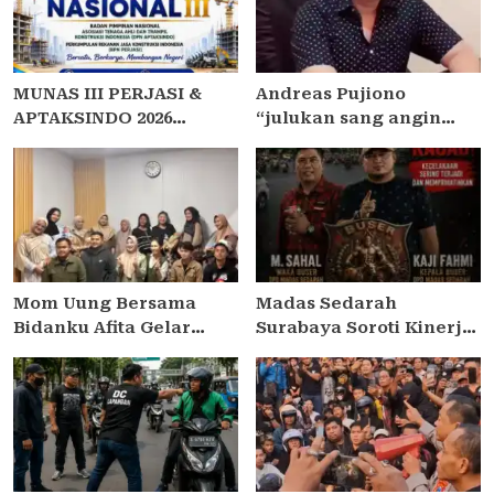
MUNAS III PERJASI &
Andreas Pujiono
APTAKSINDO 2026
“julukan sang angin
USUNG TEMA “BERSATU,
malam,” dilaporkan ke
BERKARYA, MEMBANGUN
Satreskrim Polres
NEGERI”: 15 BPP SIAP
Madiun , ditengarai tipu
HADIR
Masyarakat 3,5 Milliar
Mom Uung Bersama
Madas Sedarah
Bidanku Afita Gelar
Surabaya Soroti Kinerja
Edukasi Cara Menyusui
Kapolsek Semampir,
yang Benar dalam
Minta Kapolres
Peringatan Pekan ASI
Pelabuhan Tanjung
Sedunia 2026
Perak Lakukan Evaluasi