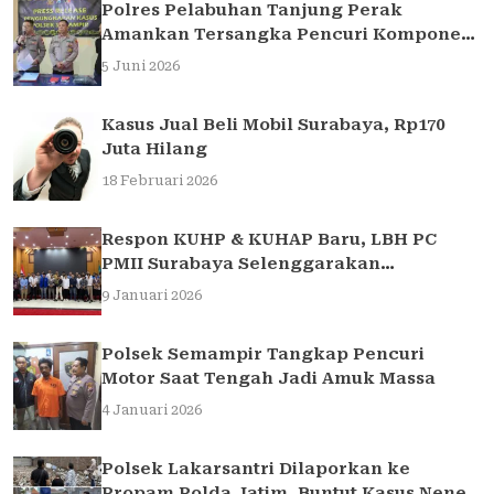
Polres Pelabuhan Tanjung Perak
Amankan Tersangka Pencuri Komponen
Traffic Light di Surabaya
5 Juni 2026
Kasus Jual Beli Mobil Surabaya, Rp170
Juta Hilang
18 Februari 2026
Respon KUHP & KUHAP Baru, LBH PC
PMII Surabaya Selenggarakan
Sarasehan Hukum
9 Januari 2026
Polsek Semampir Tangkap Pencuri
Motor Saat Tengah Jadi Amuk Massa
4 Januari 2026
Polsek Lakarsantri Dilaporkan ke
Propam Polda Jatim, Buntut Kasus Nenek