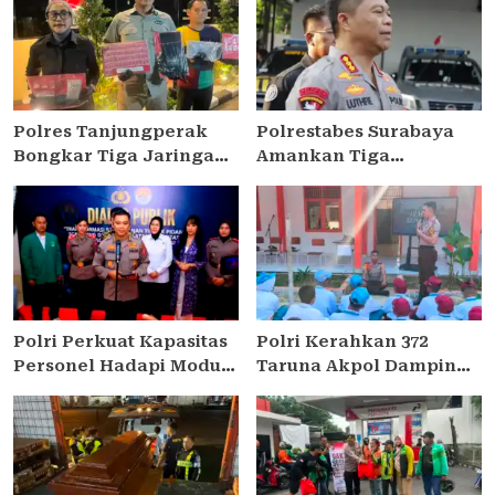
Polres Tanjungperak
Polrestabes Surabaya
Bongkar Tiga Jaringan
Amankan Tiga
Narkoba, Empat
Tersangka Serobot Ruko
Tersangka Pengedar
di Ngagel
Diamankan
Polri Perkuat Kapasitas
Polri Kerahkan 372
Personel Hadapi Modus
Taruna Akpol Dampingi
Love Scamming yang
Siswa di 73 Sekolah
Kian Kompleks
Rakyat Bersama Taruna
Akademi TNI