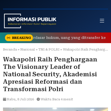
Skip
to
content
lisi tidak berdasar hukum, uang yang ditransfer ke rekening 
BREAKING
Beranda
»
Nasional
»
TNI & POLRI
»
Wakapolri Raih Penghargaan The Visionary Leader of National Security, Akademisi Apresiasi Reformasi dan Transformasi Polri
Wakapolri Raih Penghargaan
The Visionary Leader of
National Security, Akademisi
Apresiasi Reformasi dan
Transformasi Polri
Rabu,
8 Juli 2026
Waktu Baca 4 menit