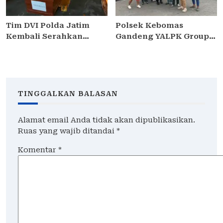
Tim DVI Polda Jatim
Polsek Kebomas
Kembali Serahkan
Gandeng YALPK Group
Jenazah Korban KM
Gelar Baksos Ojol
Mutiara Sentosa II Asal
Gresik Sumringah Dapat
Sumatera dan Sulawesi
Sembako dan BBM
kepada Keluarga
Gratis
TINGGALKAN BALASAN
Alamat email Anda tidak akan dipublikasikan.
Ruas yang wajib ditandai
*
Komentar
*