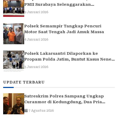
PMII Surabaya Selenggarakan
Sarasehan Hukum
9 Januari 2026
Polsek Semampir Tangkap Pencuri
Motor Saat Tengah Jadi Amuk Massa
4 Januari 2026
Polsek Lakarsantri Dilaporkan ke
Propam Polda Jatim, Buntut Kasus Nenek
Elina
3 Januari 2026
UPDATE TERBARU
Satreskrim Polres Sampang Ungkap
Curanmor di Kedungdung, Dua Pria
Diamankan
7 Agustus 2026