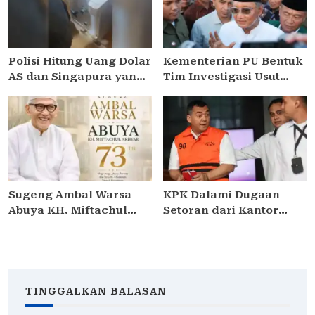
Polisi Hitung Uang Dolar
Kementerian PU Bentuk
AS dan Singapura yang
Tim Investigasi Usut
Ditemukan dalam
Kebocoran Surat Dinas
Brankas di Kafe de’Clan
Menteri Dody Hanggodo
Sugeng Ambal Warsa
KPK Dalami Dugaan
Abuya KH. Miftachul
Setoran dari Kantor
Akhyar ke-73, Doa
Imigrasi Bali ke Pusat
Mengalir dari Berbagai
dalam Kasus Izin
Kalangan
Tinggal WNA
TINGGALKAN BALASAN