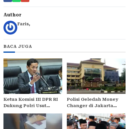
Author
Faris
,
BACA JUGA
Ketua Komisi III DPR RI
Polisi Geledah Money
Dukung Polri Usut
Changer di Jakarta
Tuntas Dugaan Korupsi
Terkait Dugaan TPPU
Pasokan Batu Bara PLTU
Tiga Kasus Korupsi