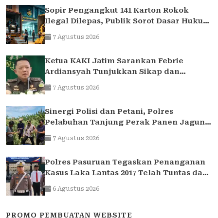
Sopir Pengangkut 141 Karton Rokok
Ilegal Dilepas, Publik Sorot Dasar Hukum
Bea Cukai Juanda
7 Agustus 2026
Ketua KAKI Jatim Sarankan Febrie
Ardiansyah Tunjukkan Sikap dan
Hormati Proses Hukum, Bukan Ajukan
7 Agustus 2026
Praperadilan
Sinergi Polisi dan Petani, Polres
Pelabuhan Tanjung Perak Panen Jagung
Pulut Ketan Ungu
7 Agustus 2026
Polres Pasuruan Tegaskan Penanganan
Kasus Laka Lantas 2017 Telah Tuntas dan
Berkekuatan Hukum Tetap
6 Agustus 2026
PROMO PEMBUATAN WEBSITE