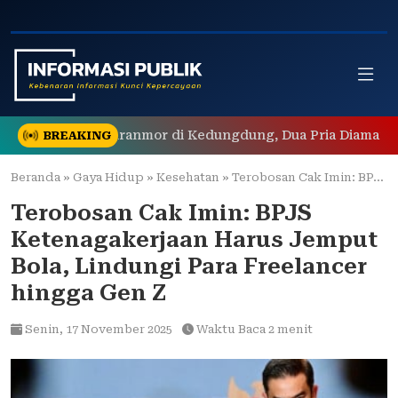
Skip
to
content
g Ungkap Curanmor di Kedungdung, Dua Pria Diamankan
BREAKING
Beranda
»
Gaya Hidup
»
Kesehatan
»
Terobosan Cak Imin: BPJS Ketenagakerjaan Harus Jemput Bola, Lindungi Para Freelancer hingga Gen Z
Terobosan Cak Imin: BPJS
Ketenagakerjaan Harus Jemput
Bola, Lindungi Para Freelancer
hingga Gen Z
Senin,
17 November 2025
Waktu Baca 2 menit