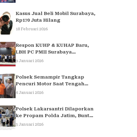
Light di Surabaya
Kasus Jual Beli Mobil Surabaya,
Rp170 Juta Hilang
18 Februari 2026
Respon KUHP & KUHAP Baru,
LBH PC PMII Surabaya
Selenggarakan Sarasehan
9 Januari 2026
Hukum
Polsek Semampir Tangkap
Pencuri Motor Saat Tengah
Jadi Amuk Massa
4 Januari 2026
Polsek Lakarsantri Dilaporkan
ke Propam Polda Jatim, Buntut
Kasus Nenek Elina
3 Januari 2026