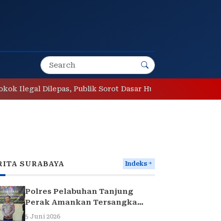
Ilegal Dilepas, Publik Sorot Dasar Hukum Bea Cukai Juand
RITA SURABAYA
Indeks
Polres Pelabuhan Tanjung
Perak Amankan Tersangka
Pencuri Komponen Traffic
5 Juni 2026