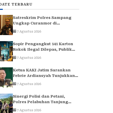
DATE TERBARU
Satreskrim Polres Sampang
Ungkap Curanmor di
Kedungdung, Dua Pria
7 Agustus 2026
Diamankan
Sopir Pengangkut 141 Karton
Rokok Ilegal Dilepas, Publik
Sorot Dasar Hukum Bea Cukai
7 Agustus 2026
Juanda
Ketua KAKI Jatim Sarankan
Febrie Ardiansyah Tunjukkan
Sikap dan Hormati Proses
7 Agustus 2026
Hukum, Bukan Ajukan
Praperadilan
Sinergi Polisi dan Petani,
Polres Pelabuhan Tanjung
Perak Panen Jagung Pulut
7 Agustus 2026
Ketan Ungu