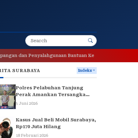
dan Penyalahgunaan Bantuan Keuangan Desa Tropodo . Kec 
RITA SURABAYA
Indeks
Polres Pelabuhan Tanjung
Perak Amankan Tersangka
Pencuri Komponen Traffic
5 Juni 2026
Light di Surabaya
Kasus Jual Beli Mobil Surabaya,
Rp170 Juta Hilang
18 Februari 2026