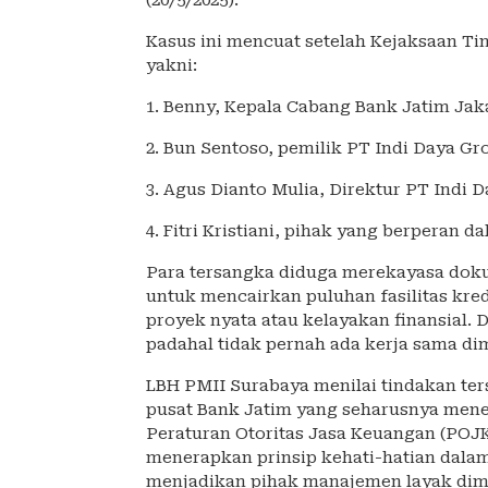
(20/5/2025).
Kasus ini mencuat setelah Kejaksaan T
yakni:
1. Benny, Kepala Cabang Bank Jatim Jak
2. Bun Sentoso, pemilik PT Indi Daya Gr
3. Agus Dianto Mulia, Direktur PT Indi
4. Fitri Kristiani, pihak yang berperan 
Para tersangka diduga merekayasa do
untuk mencairkan puluhan fasilitas kred
proyek nyata atau kelayakan finansial. 
padahal tidak pernah ada kerja sama di
LBH PMII Surabaya menilai tindakan te
pusat Bank Jatim yang seharusnya mene
Peraturan Otoritas Jasa Keuangan (PO
menerapkan prinsip kehati-hatian dalam
menjadikan pihak manajemen layak dim