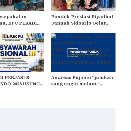
esepakatan
Pondok Prestasi Riyadhul
kan, BPC PERADIN
Jannah Sidoarjo Gelar
O Perkuat
Ujian Presentasi dan
asi dengan DPRD
Pembinaan Karakter
Santriwati Yatim Dhuafa
II PERJASI &
Andreas Pujiono “julukan
NDO 2026 USUNG
sang angin malam,”
ERSATU,
dilaporkan ke Satreskrim
YA, MEMBANGUN
Polres Madiun , ditengarai
 15 BPP SIAP
tipu Masyarakat 3,5
Milliar