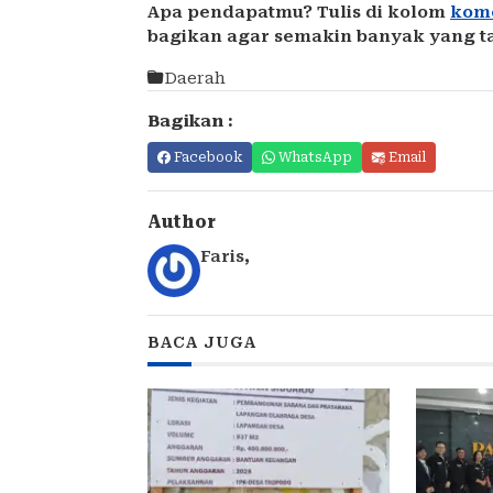
Apa pendapatmu? Tulis di kolom
kom
bagikan agar semakin banyak yang t
Daerah
Bagikan :
Facebook
WhatsApp
Email
Author
Faris
,
BACA JUGA