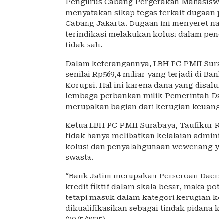
Pengurus Cabang Pergerakan Mahasiswa
menyatakan sikap tegas terkait dugaan p
Cabang Jakarta. Dugaan ini menyeret n
terindikasi melakukan kolusi dalam penc
tidak sah.
Dalam keterangannya, LBH PC PMII Sura
senilai Rp569,4 miliar yang terjadi di 
Korupsi. Hal ini karena dana yang disalu
lembaga perbankan milik Pemerintah D
merupakan bagian dari kerugian keuang
Ketua LBH PC PMII Surabaya, Taufikur 
tidak hanya melibatkan kelalaian admini
kolusi dan penyalahgunaan wewenang ya
swasta.
“Bank Jatim merupakan Perseroan Daerah
kredit fiktif dalam skala besar, maka po
tetapi masuk dalam kategori kerugian k
dikualifikasikan sebagai tindak pidana k