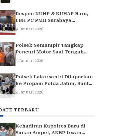
Respon KUHP & KUHAP Baru,
LBH PC PMII Surabaya
Selenggarakan Sarasehan
9 Januari 2026
Hukum
Polsek Semampir Tangkap
Pencuri Motor Saat Tengah
Jadi Amuk Massa
4 Januari 2026
Polsek Lakarsantri Dilaporkan
ke Propam Polda Jatim, Buntut
Kasus Nenek Elina
3 Januari 2026
DATE TERBARU
Kehadiran Kapolres Baru di
Sunan Ampel, AKBP Irwan