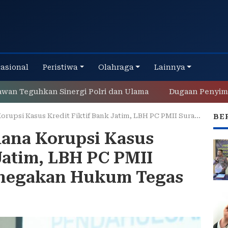
nasional
Peristiwa
Olahraga
Lainnya
guhkan Sinergi Polri dan Ulama
Dugaan Penyimpangan 
us Kredit Fiktif Bank Jatim, LBH PC PMII Surabaya Desak Penegakan Hukum Tegas
BE
dana Korupsi Kasus
 Jatim, LBH PC PMII
enegakan Hukum Tegas