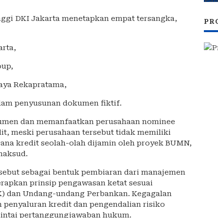
inggi DKI Jakarta menetapkan empat tersangka,
PR
arta,
oup,
 Daya Rekapratama,
dalam penyusunan dokumen fiktif.
kumen dan memanfaatkan perusahaan nominee
it, meski perusahaan tersebut tidak memiliki
Dana kredit seolah-olah dijamin oleh proyek BUMN,
maksud.
rsebut sebagai bentuk pembiaran dari manajemen
rapkan prinsip pengawasan ketat sesuai
JK) dan Undang-undang Perbankan. Kegagalan
 penyaluran kredit dan pengendalian risiko
intai pertanggungjawaban hukum.