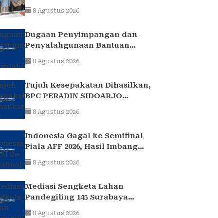
Kurniawan Teguhkan Sinergi
8 Agustus 2026
Polri dan Ulama
Dugaan Penyimpangan dan
Penyalahgunaan Bantuan
Keuangan Desa Tropodo . Kec
8 Agustus 2026
Waru . Kab . Sidoarjo
Tujuh Kesepakatan Dihasilkan,
BPC PERADIN SIDOARJO
Perkuat Kolaborasi dengan
8 Agustus 2026
DPRD
Indonesia Gagal ke Semifinal
Piala AFF 2026, Hasil Imbang
Lawan Singapura Jadi Akhir
8 Agustus 2026
Perjalanan Garuda
Mediasi Sengketa Lahan
Pandegiling 145 Surabaya
Berakhir Deadlock,
8 Agustus 2026