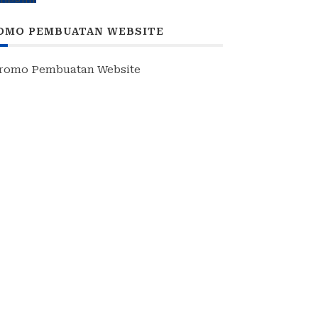
Polrestabes Imbau Kedua Pihak
Jaga Kamtibmas
OMO PEMBUATAN WEBSITE