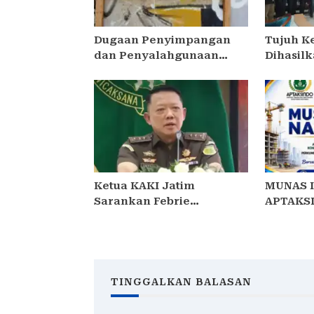
Dugaan Penyimpangan
Tujuh K
dan Penyalahgunaan
Dihasil
Bantuan Keuangan Desa
SIDOARJ
Tropodo . Kec Waru . Kab .
Kolabor
Sidoarjo
Ketua KAKI Jatim
MUNAS I
Sarankan Febrie
APTAKSI
Ardiansyah Tunjukkan
TEMA “B
Sikap dan Hormati Proses
BERKAR
Hukum, Bukan Ajukan
NEGERI”:
Praperadilan
HADIR
TINGGALKAN BALASAN