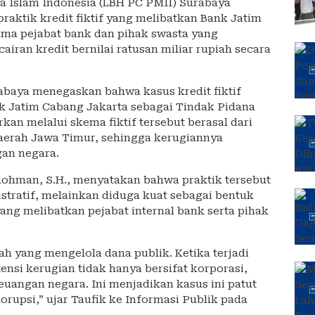
 Islam Indonesia (LBH PC PMII) Surabaya
raktik kredit fiktif yang melibatkan Bank Jatim
ama pejabat bank dan pihak swasta yang
airan kredit bernilai ratusan miliar rupiah secara
baya menegaskan bahwa kasus kredit fiktif
Bank Jatim Cabang Jakarta sebagai Tindak Pidana
rkan melalui skema fiktif tersebut berasal dari
aerah Jawa Timur, sehingga kerugiannya
an negara.
Rohman, S.H., menyatakan bahwa praktik tersebut
stratif, melainkan diduga kuat sebagai bentuk
ng melibatkan pejabat internal bank serta pihak
 yang mengelola dana publik. Ketika terjadi
tensi kerugian tidak hanya bersifat korporasi,
euangan negara. Ini menjadikan kasus ini patut
orupsi,” ujar Taufik ke Informasi Publik pada