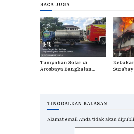
BACA JUGA
Tumpahan Solar di
Kebakar
Arosbaya Bangkalan
Surabay
Ditangani Cepat, PDAM
Konselin
Turun Suplai Air
TINGGALKAN BALASAN
Alamat email Anda tidak akan dipubl