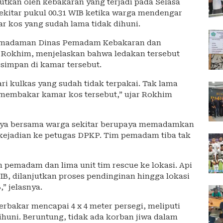
tkan oleh kebakaran yang terjadi pada Selasa
 sekitar pukul 00.31 WIB ketika warga mendengar
ar kos yang sudah lama tidak dihuni.
Pemadaman Dinas Pemadam Kebakaran dan
 Rokhim, menjelaskan bahwa ledakan tersebut
rsimpan di kamar tersebut.
ari kulkas yang sudah tidak terpakai. Tak lama
membakar kamar kos tersebut,” ujar Rokhim
innya bersama warga sekitar berupaya memadamkan
kejadian ke petugas DPKP. Tim pemadam tiba tak
pemadam dan lima unit tim rescue ke lokasi. Api
IB, dilanjutkan proses pendinginan hingga lokasi
” jelasnya.
bakar mencapai 4 x 4 meter persegi, meliputi
ihuni. Beruntung, tidak ada korban jiwa dalam