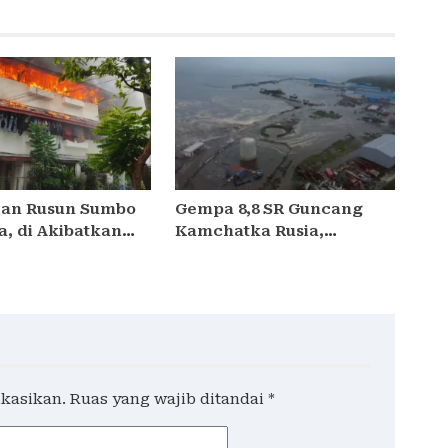
an Rusun Sumbo
Gempa 8,8 SR Guncang
a, di Akibatkan
Kamchatka Rusia,
g Listrik
Tsunami Mengancam
Jepang hingga Hawaii
ikasikan.
Ruas yang wajib ditandai
*