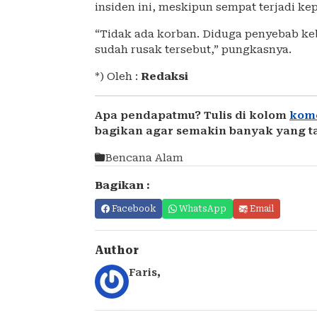
insiden ini, meskipun sempat terjadi ke
“Tidak ada korban. Diduga penyebab keba
sudah rusak tersebut,” pungkasnya.
*) Oleh :
Redaksi
Apa pendapatmu? Tulis di kolom
kom
bagikan agar semakin banyak yang t
Bencana Alam
Bagikan :
Facebook
WhatsApp
Email
Author
Faris
,