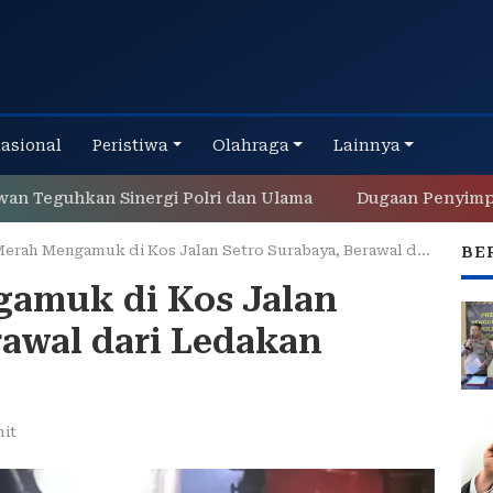
nasional
Peristiwa
Olahraga
Lainnya
guhkan Sinergi Polri dan Ulama
Dugaan Penyimpangan d
ah Mengamuk di Kos Jalan Setro Surabaya, Berawal dari Ledakan Kulkas Bekas
BE
gamuk di Kos Jalan
rawal dari Ledakan
nit