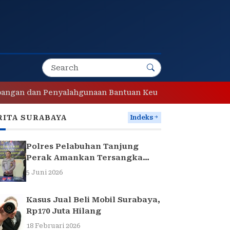
an Penyalahgunaan Bantuan Keuangan Desa Tropodo . Kec 
RITA SURABAYA
Indeks
Polres Pelabuhan Tanjung
Perak Amankan Tersangka
Pencuri Komponen Traffic
5 Juni 2026
Light di Surabaya
Kasus Jual Beli Mobil Surabaya,
Rp170 Juta Hilang
18 Februari 2026