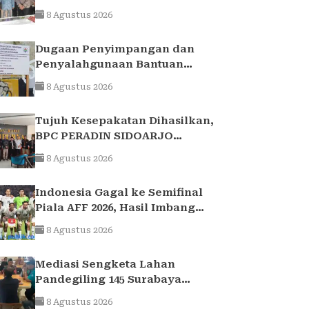
Kurniawan Teguhkan Sinergi
8 Agustus 2026
Polri dan Ulama
Dugaan Penyimpangan dan
Penyalahgunaan Bantuan
Keuangan Desa Tropodo . Kec
8 Agustus 2026
Waru . Kab . Sidoarjo
Tujuh Kesepakatan Dihasilkan,
BPC PERADIN SIDOARJO
Perkuat Kolaborasi dengan
8 Agustus 2026
DPRD
Indonesia Gagal ke Semifinal
Piala AFF 2026, Hasil Imbang
Lawan Singapura Jadi Akhir
8 Agustus 2026
Perjalanan Garuda
Mediasi Sengketa Lahan
Pandegiling 145 Surabaya
Berakhir Deadlock,
8 Agustus 2026