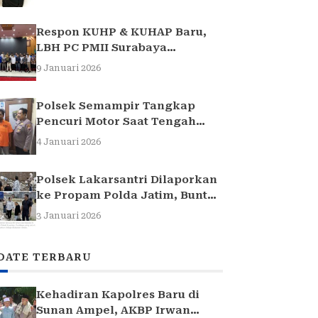
Respon KUHP & KUHAP Baru,
LBH PC PMII Surabaya
Selenggarakan Sarasehan
9 Januari 2026
Hukum
Polsek Semampir Tangkap
Pencuri Motor Saat Tengah
Jadi Amuk Massa
4 Januari 2026
Polsek Lakarsantri Dilaporkan
ke Propam Polda Jatim, Buntut
Kasus Nenek Elina
3 Januari 2026
DATE TERBARU
Kehadiran Kapolres Baru di
Sunan Ampel, AKBP Irwan