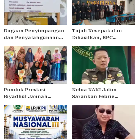
Dugaan Penyimpangan
Tujuh Kesepakatan
dan Penyalahgunaan
Dihasilkan, BPC
Bantuan Keuangan Desa
PERADIN SIDOARJO
Tropodo . Kec Waru .
Perkuat Kolaborasi
Kab . Sidoarjo
dengan DPRD
Pondok Prestasi
Ketua KAKI Jatim
Riyadhul Jannah
Sarankan Febrie
Sidoarjo Gelar Ujian
Ardiansyah Tunjukkan
Presentasi dan
Sikap dan Hormati
Pembinaan Karakter
Proses Hukum, Bukan
Santriwati Yatim Dhuafa
Ajukan Praperadilan