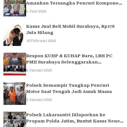
Amankan Tersangka Pencuri Komponen
Traffic Light di Surabaya
5 Juni 2026
Kasus Jual Beli Mobil Surabaya, Rp170
Juta Hilang
18 Februari 2026
Respon KUHP & KUHAP Baru, LBH PC
PMII Surabaya Selenggarakan
Sarasehan Hukum
9 Januari 2026
Polsek Semampir Tangkap Pencuri
Motor Saat Tengah Jadi Amuk Massa
4 Januari 2026
Polsek Lakarsantri Dilaporkan ke
Propam Polda Jatim, Buntut Kasus Nenek