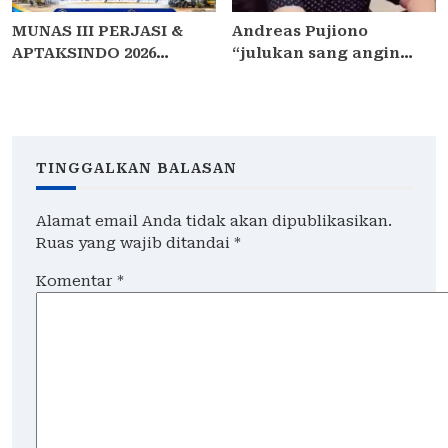
MUNAS III PERJASI &
Andreas Pujiono
APTAKSINDO 2026
“julukan sang angin
USUNG TEMA “BERSATU,
malam,” dilaporkan ke
BERKARYA, MEMBANGUN
Satreskrim Polres
NEGERI”: 15 BPP SIAP
Madiun , ditengarai tipu
HADIR
Masyarakat 3,5 Milliar
TINGGALKAN BALASAN
Alamat email Anda tidak akan dipublikasikan.
Ruas yang wajib ditandai
*
Komentar
*