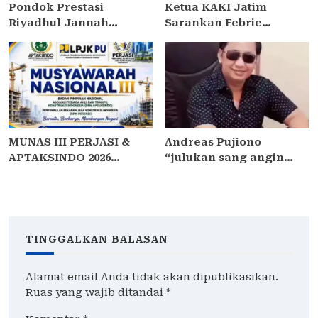
Pondok Prestasi
Ketua KAKI Jatim
Riyadhul Jannah
Sarankan Febrie
Sidoarjo Gelar Ujian
Ardiansyah Tunjukkan
Presentasi dan
Sikap dan Hormati
Pembinaan Karakter
Proses Hukum, Bukan
Santriwati Yatim Dhuafa
Ajukan Praperadilan
MUNAS III PERJASI &
Andreas Pujiono
APTAKSINDO 2026
“julukan sang angin
USUNG TEMA “BERSATU,
malam,” dilaporkan ke
BERKARYA, MEMBANGUN
Satreskrim Polres
NEGERI”: 15 BPP SIAP
Madiun , ditengarai tipu
HADIR
Masyarakat 3,5 Milliar
TINGGALKAN BALASAN
Alamat email Anda tidak akan dipublikasikan.
Ruas yang wajib ditandai
*