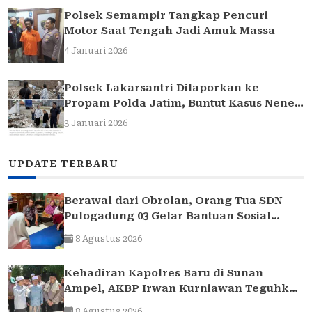
Polsek Semampir Tangkap Pencuri
Motor Saat Tengah Jadi Amuk Massa
4 Januari 2026
Polsek Lakarsantri Dilaporkan ke
Propam Polda Jatim, Buntut Kasus Nenek
Elina
3 Januari 2026
UPDATE TERBARU
Berawal dari Obrolan, Orang Tua SDN
Pulogadung 03 Gelar Bantuan Sosial
untuk Siswa yang Membutuhkan
8 Agustus 2026
Kehadiran Kapolres Baru di Sunan
Ampel, AKBP Irwan Kurniawan Teguhkan
Sinergi Polri dan Ulama
8 Agustus 2026