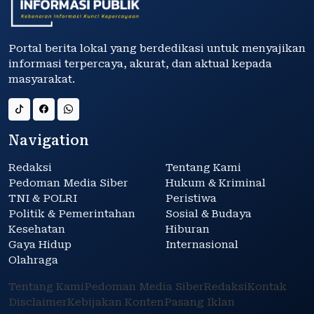
Portal berita lokal yang berdedikasi untuk menyajikan
informasi terpercaya, akurat, dan aktual kepada
masyarakat.
Navigation
Redaksi
Tentang Kami
Pedoman Media Siber
Hukum & Kriminal
TNI & POLRI
Peristiwa
Politik & Pemerintahan
Sosial & Budaya
Kesehatan
Hiburan
Gaya Hidup
Internasional
Olahraga
Tentang Kami
Pedoman Media Siber
Redaksi
Kontak
Disclaimer
Kebijakan Konten
Pasang Iklan