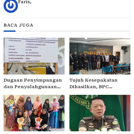
Faris
,
BACA JUGA
Dugaan Penyimpangan
Tujuh Kesepakatan
dan Penyalahgunaan
Dihasilkan, BPC
Bantuan Keuangan Desa
PERADIN SIDOARJO
Tropodo . Kec Waru .
Perkuat Kolaborasi
Kab . Sidoarjo
dengan DPRD