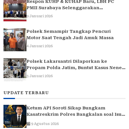
Respon KUHP & KUHAP Baru, LBH PC
PMII Surabaya Selenggarakan
Sarasehan Hukum
9 Januari 2026
Polsek Semampir Tangkap Pencuri
Motor Saat Tengah Jadi Amuk Massa
4 Januari 2026
Polsek Lakarsantri Dilaporkan ke
Propam Polda Jatim, Buntut Kasus Nenek
Elina
3 Januari 2026
UPDATE TERBARU
Ketum API Soroti Sikap Bungkam
Kasatreskrim Polres Bangkalan soal Isu
“Atensi Bulanan” Rokok Ilegal
9 Agustus 2026