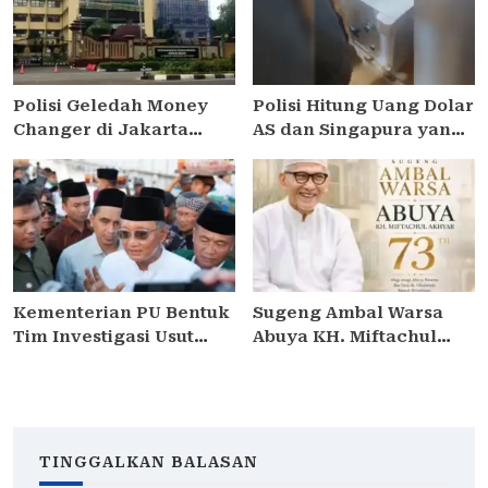
Membutuhkan
Polisi Geledah Money
Polisi Hitung Uang Dolar
Changer di Jakarta
AS dan Singapura yang
Terkait Dugaan TPPU
Ditemukan dalam
Tiga Kasus Korupsi
Brankas di Kafe de’Clan
Kementerian PU Bentuk
Sugeng Ambal Warsa
Tim Investigasi Usut
Abuya KH. Miftachul
Kebocoran Surat Dinas
Akhyar ke-73, Doa
Menteri Dody Hanggodo
Mengalir dari Berbagai
Kalangan
TINGGALKAN BALASAN