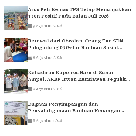
Arus Peti Kemas TPS Tetap Menunjukkan
Tren Positif Pada Bulan Juli 2026
9 Agustus 2026
Berawal dari Obrolan, Orang Tua SDN
Pulogadung 03 Gelar Bantuan Sosial
untuk Siswa yang Membutuhkan
8 Agustus 2026
Kehadiran Kapolres Baru di Sunan
Ampel, AKBP Irwan Kurniawan Teguhkan
Sinergi Polri dan Ulama
8 Agustus 2026
Dugaan Penyimpangan dan
Penyalahgunaan Bantuan Keuangan
Desa Tropodo . Kec Waru . Kab . Sidoarjo
8 Agustus 2026