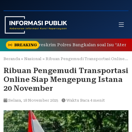
Skip
to
content
gkam Kasatreskrim Polres Bangkalan soal Isu “Atensi Bulan
BREAKING
Beranda
»
Nasional
»
Ribuan Pengemudi Transportasi Online Siap Mengepung Istana 20 November
Ribuan Pengemudi Transportasi
Online Siap Mengepung Istana
20 November
Selasa,
18 November 2025
Waktu Baca 4 menit