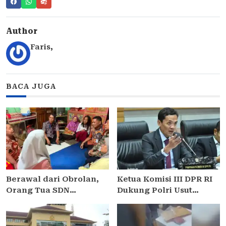
Author
Faris
,
BACA JUGA
Berawal dari Obrolan,
Ketua Komisi III DPR RI
Orang Tua SDN
Dukung Polri Usut
Pulogadung 03 Gelar
Tuntas Dugaan Korupsi
Bantuan Sosial untuk
Pasokan Batu Bara PLTU
Siswa yang