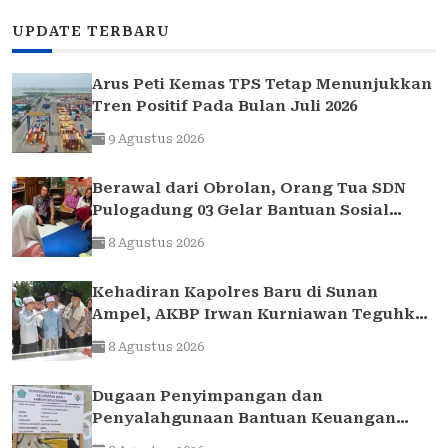
UPDATE TERBARU
Arus Peti Kemas TPS Tetap Menunjukkan
Tren Positif Pada Bulan Juli 2026
9 Agustus 2026
Berawal dari Obrolan, Orang Tua SDN
Pulogadung 03 Gelar Bantuan Sosial
untuk Siswa yang Membutuhkan
8 Agustus 2026
Kehadiran Kapolres Baru di Sunan
Ampel, AKBP Irwan Kurniawan Teguhkan
Sinergi Polri dan Ulama
8 Agustus 2026
Dugaan Penyimpangan dan
Penyalahgunaan Bantuan Keuangan
Desa Tropodo . Kec Waru . Kab . Sidoarjo