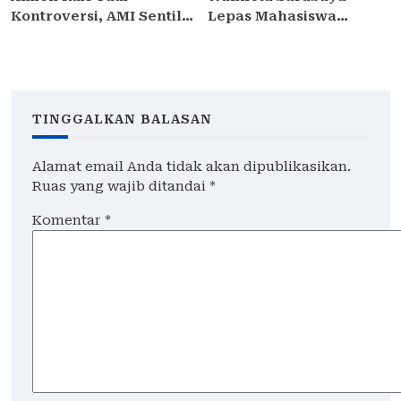
Kontroversi, AMI Sentil
Lepas Mahasiswa
Keras Jangan Sebar Isu
STIDKI ke Program
Tanpa Fakta, Rakyat
Internasional
Butuh Ketenangan
TINGGALKAN BALASAN
Alamat email Anda tidak akan dipublikasikan.
Ruas yang wajib ditandai
*
Komentar
*