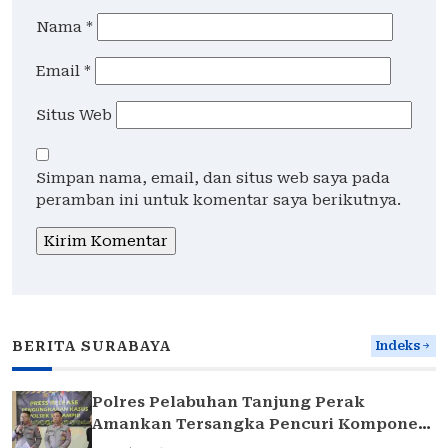
Nama
*
Email
*
Situs Web
Simpan nama, email, dan situs web saya pada
peramban ini untuk komentar saya berikutnya.
BERITA SURABAYA
Indeks
Polres Pelabuhan Tanjung Perak
Amankan Tersangka Pencuri Komponen
Traffic Light di Surabaya