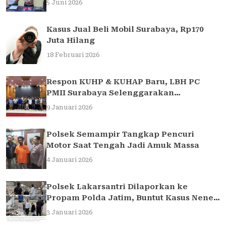
5 Juni 2026
Kasus Jual Beli Mobil Surabaya, Rp170
Juta Hilang
18 Februari 2026
Respon KUHP & KUHAP Baru, LBH PC
PMII Surabaya Selenggarakan
Sarasehan Hukum
9 Januari 2026
Polsek Semampir Tangkap Pencuri
Motor Saat Tengah Jadi Amuk Massa
4 Januari 2026
Polsek Lakarsantri Dilaporkan ke
Propam Polda Jatim, Buntut Kasus Nenek
Elina
3 Januari 2026