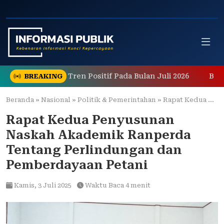
Skip
to
content
nunjukkan Tren Positif Pada Bulan Juli 2026
Berawal d
BREAKING
Beranda
»
Nasional
»
Politik & Pemerintahan
»
Rapat Kedua Penyusunan Naskah Akademik Ranperda Tentang Perlindungan dan Pemberdayaan Petani
Rapat Kedua Penyusunan
Naskah Akademik Ranperda
Tentang Perlindungan dan
Pemberdayaan Petani
Kamis,
3 Juli 2025
Waktu Baca 4 menit