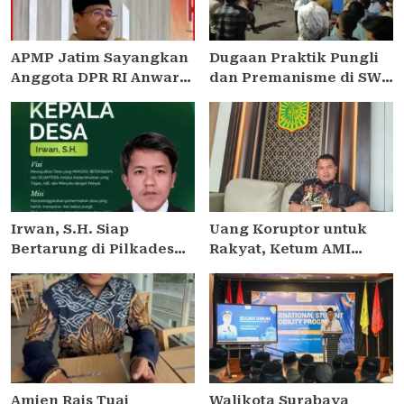
APMP Jatim Sayangkan
Dugaan Praktik Pungli
Anggota DPR RI Anwar
dan Premanisme di SWK
Sadat Mangkir dari
Tambak Wedi, Wali Kota
Pemanggilan KPK
Surabaya Minta Kasus
Terkait Kasus Dana
Diusut Tuntas
Hibah Pokmas
Irwan, S.H. Siap
Uang Koruptor untuk
Bertarung di Pilkades
Rakyat, Ketum AMI
Plampaan Camplong,
Dukung Penuh
Usung Perubahan dan
Kebijakan Pemerintah
Pelayanan untuk
Masyarakat
Amien Rais Tuai
Walikota Surabaya