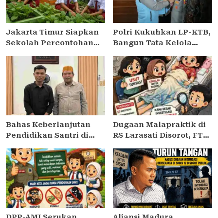
Jakarta Timur Siapkan
Polri Kukuhkan LP-KTB,
Sekolah Percontohan
Bangun Tata Kelola
Urban Farming di Setiap
Sekolah Unggulan
Kecamatan
Bertaraf Internasional
untuk Cetak Pemimpin
Masa Depan
Bahas Keberlanjutan
Dugaan Malapraktik di
Pendidikan Santri di
RS Larasati Disorot, FTJ
Sampang ke Perguruan
Desak Ancam Gelar
Tinggi, Ketua Umum
Demontrasi
Himasa Disambut
Hangat oleh Ketua PCNU
Sampang
DPP-AMI Serukan
Aliansi Madura