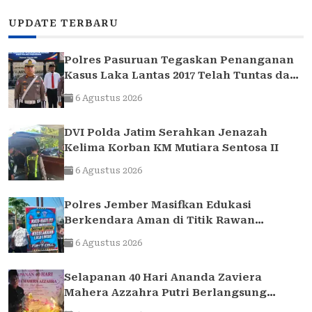
UPDATE TERBARU
Polres Pasuruan Tegaskan Penanganan
Kasus Laka Lantas 2017 Telah Tuntas dan
Berkekuatan Hukum Tetap
6 Agustus 2026
DVI Polda Jatim Serahkan Jenazah
Kelima Korban KM Mutiara Sentosa II
6 Agustus 2026
Polres Jember Masifkan Edukasi
Berkendara Aman di Titik Rawan
Kecelakaan
6 Agustus 2026
Selapanan 40 Hari Ananda Zaviera
Mahera Azzahra Putri Berlangsung
Khidmat dan Penuh Kebersamaan