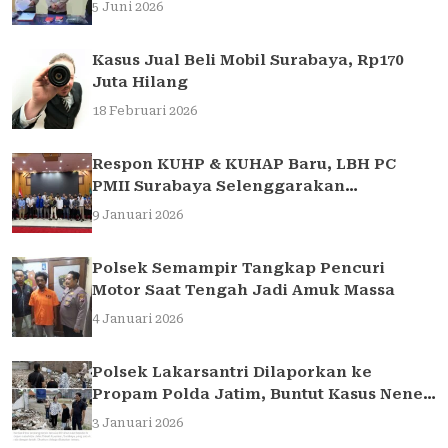
Traffic Light di Surabaya
5 Juni 2026
Kasus Jual Beli Mobil Surabaya, Rp170
Juta Hilang
18 Februari 2026
Respon KUHP & KUHAP Baru, LBH PC
PMII Surabaya Selenggarakan
Sarasehan Hukum
9 Januari 2026
Polsek Semampir Tangkap Pencuri
Motor Saat Tengah Jadi Amuk Massa
4 Januari 2026
Polsek Lakarsantri Dilaporkan ke
Propam Polda Jatim, Buntut Kasus Nenek
Elina
3 Januari 2026