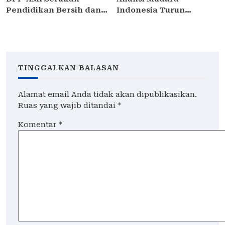
Pendidikan Bersih dan
Indonesia Turun
Berkualitas di Hari
Tangan, Kasus Dugaan
Pendidikan Nasional
Intimidasi Bersenjata di
2026
SMK 12.
TINGGALKAN BALASAN
Alamat email Anda tidak akan dipublikasikan.
Ruas yang wajib ditandai
*
Komentar
*