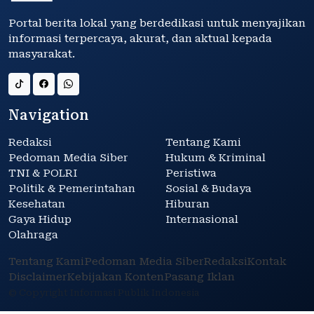
Portal berita lokal yang berdedikasi untuk menyajikan
informasi terpercaya, akurat, dan aktual kepada
masyarakat.
Navigation
Redaksi
Tentang Kami
Pedoman Media Siber
Hukum & Kriminal
TNI & POLRI
Peristiwa
Politik & Pemerintahan
Sosial & Budaya
Kesehatan
Hiburan
Gaya Hidup
Internasional
Olahraga
Tentang Kami
Pedoman Media Siber
Redaksi
Kontak
Disclaimer
Kebijakan Konten
Pasang Iklan
© Copyright Informasi Publik Indonesia