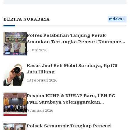
BERITA SURABAYA
Indeks
Polres Pelabuhan Tanjung Perak
Amankan Tersangka Pencuri Komponen
Traffic Light di Surabaya
5 Juni 2026
Kasus Jual Beli Mobil Surabaya, Rp170
Juta Hilang
18 Februari 2026
Respon KUHP & KUHAP Baru, LBH PC
PMII Surabaya Selenggarakan
Sarasehan Hukum
9 Januari 2026
Polsek Semampir Tangkap Pencuri