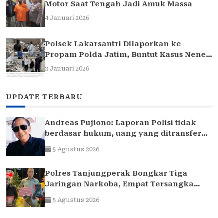
Motor Saat Tengah Jadi Amuk Massa
4 Januari 2026
Polsek Lakarsantri Dilaporkan ke
Propam Polda Jatim, Buntut Kasus Nenek
Elina
3 Januari 2026
UPDATE TERBARU
Andreas Pujiono: Laporan Polisi tidak
berdasar hukum, uang yang ditransfer
ke rekening realitanya tidak sampai 1,7
5 Agustus 2026
Milliar
Polres Tanjungperak Bongkar Tiga
Jaringan Narkoba, Empat Tersangka
Pengedar Diamankan
5 Agustus 2026