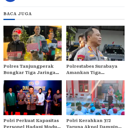
BACA JUGA
Polres Tanjungperak
Polrestabes Surabaya
Bongkar Tiga Jaringan
Amankan Tiga
Narkoba, Empat
Tersangka Serobot Ruko
Tersangka Pengedar
di Ngagel
Diamankan
Polri Perkuat Kapasitas
Polri Kerahkan 372
Personel Hadapi Modus
Taruna Akpol Dampingi