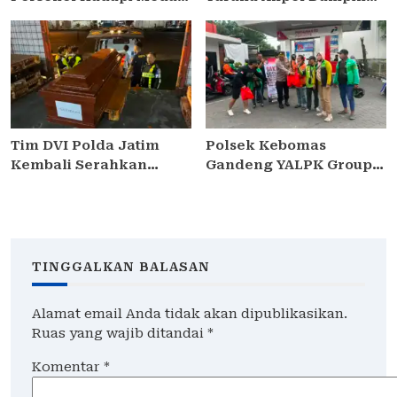
Love Scamming yang
Siswa di 73 Sekolah
Kian Kompleks
Rakyat Bersama Taruna
Akademi TNI
Tim DVI Polda Jatim
Polsek Kebomas
Kembali Serahkan
Gandeng YALPK Group
Jenazah Korban KM
Gelar Baksos Ojol
Mutiara Sentosa II Asal
Gresik Sumringah Dapat
Sumatera dan Sulawesi
Sembako dan BBM
kepada Keluarga
Gratis
TINGGALKAN BALASAN
Alamat email Anda tidak akan dipublikasikan.
Ruas yang wajib ditandai
*
Komentar
*