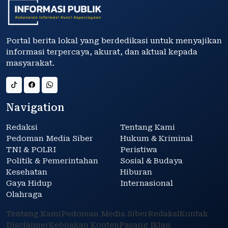
Portal berita lokal yang berdedikasi untuk menyajikan
informasi terpercaya, akurat, dan aktual kepada
masyarakat.
Navigation
Redaksi
Tentang Kami
Pedoman Media Siber
Hukum & Kriminal
TNI & POLRI
Peristiwa
Politik & Pemerintahan
Sosial & Budaya
Kesehatan
Hiburan
Gaya Hidup
Internasional
Olahraga
Tentang Kami
Pedoman Media Siber
Redaksi
Kontak
Disclaimer
Kebijakan Konten
Pasang Iklan