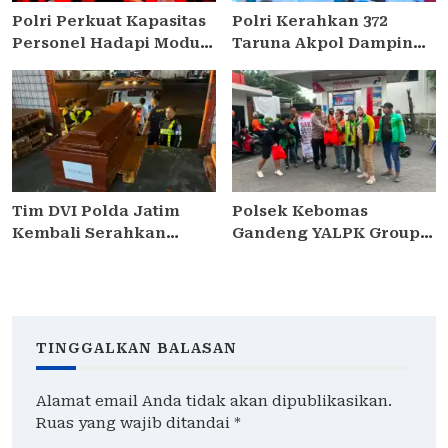
Polri Perkuat Kapasitas
Polri Kerahkan 372
Personel Hadapi Modus
Taruna Akpol Dampingi
Love Scamming yang
Siswa di 73 Sekolah
Kian Kompleks
Rakyat Bersama Taruna
Akademi TNI
Tim DVI Polda Jatim
Polsek Kebomas
Kembali Serahkan
Gandeng YALPK Group
Jenazah Korban KM
Gelar Baksos Ojol
Mutiara Sentosa II Asal
Gresik Sumringah Dapat
Sumatera dan Sulawesi
Sembako dan BBM
kepada Keluarga
Gratis
TINGGALKAN BALASAN
Alamat email Anda tidak akan dipublikasikan.
Ruas yang wajib ditandai
*