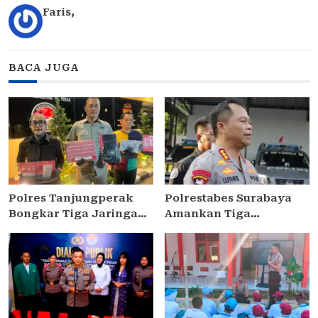
Faris
,
BACA JUGA
Polres Tanjungperak
Polrestabes Surabaya
Bongkar Tiga Jaringan
Amankan Tiga
Narkoba, Empat
Tersangka Serobot Ruko
Tersangka Pengedar
di Ngagel
Diamankan