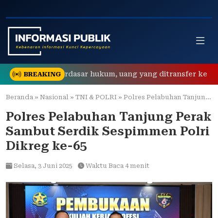
Skip
to
content
isi tidak berdasar hukum, uang yang ditransfer ke rekening 
BREAKING
Beranda
»
Nasional
»
TNI & POLRI
»
Polres Pelabuhan Tanjung Perak Sambut Serdik Sespimmen Polri Dikreg ke-65
Polres Pelabuhan Tanjung Perak
Sambut Serdik Sespimmen Polri
Dikreg ke-65
Selasa,
3 Juni 2025
Waktu Baca 4 menit