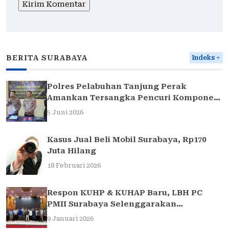
BERITA SURABAYA
Indeks
Polres Pelabuhan Tanjung Perak
Amankan Tersangka Pencuri Komponen
Traffic Light di Surabaya
5 Juni 2026
Kasus Jual Beli Mobil Surabaya, Rp170
Juta Hilang
18 Februari 2026
Respon KUHP & KUHAP Baru, LBH PC
PMII Surabaya Selenggarakan
Sarasehan Hukum
9 Januari 2026