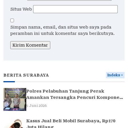
Situs Web
Simpan nama, email, dan situs web saya pada
peramban ini untuk komentar saya berikutnya.
BERITA SURABAYA
Indeks
Polres Pelabuhan Tanjung Perak
Amankan Tersangka Pencuri Komponen
Traffic Light di Surabaya
5 Juni 2026
Kasus Jual Beli Mobil Surabaya, Rp170
Juta Hilang