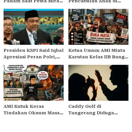
Paham Saat Pesta Miras,
Pencabulan Anak di
Seorang Pemulung
Sampang, 12 Ditangkap,
Tewas Ditikam
15 Masih Diburu Polisi
Rekannya
Presiden KSPI Said Iqbal
Ketua Umum AMI Minta
Apresiasi Peran Polri,
Karutan Kelas IIB Bangil
Ucapkan Selamat Hari
Pasuruan Dicopot, AMI
Bhayangkara ke-80
Siap Gelar Aksi Demo di
Kanwil Ditjenpas Jatim
Dan Rutan Kelas IIB
Bangil
AMI Kutuk Keras
Caddy Golf di
Tindakan Oknum Massa
Tangerang Diduga
Aksi Yang Berupaya
Dianiaya Pelanggan,
Lakukan Pengrusakan &
Polisi Selidiki Rekaman