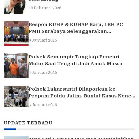
18 Februari 2026
Respon KUHP & KUHAP Baru, LBH PC
PMII Surabaya Selenggarakan
Sarasehan Hukum
9 Januari 2026
Polsek Semampir Tangkap Pencuri
Motor Saat Tengah Jadi Amuk Massa
4 Januari 2026
Polsek Lakarsantri Dilaporkan ke
Propam Polda Jatim, Buntut Kasus Nenek
Elina
3 Januari 2026
UPDATE TERBARU