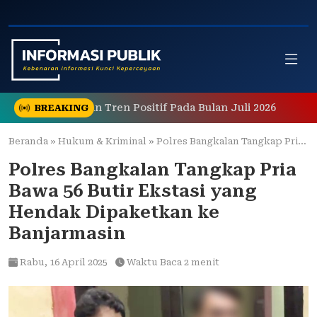
Skip
to
content
Menunjukkan Tren Positif Pada Bulan Juli 2026
Berawal
BREAKING
Beranda
»
Hukum & Kriminal
»
Polres Bangkalan Tangkap Pria Bawa 56 Butir Ekstasi yang Hendak Dipaketkan ke Banjarmasin
Polres Bangkalan Tangkap Pria
Bawa 56 Butir Ekstasi yang
Hendak Dipaketkan ke
Banjarmasin
Rabu,
16 April 2025
Waktu Baca 2 menit