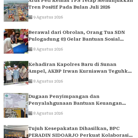
Arus Peti Kemas TPS Tetap Menunjukkan
Tren Positif Pada Bulan Juli 2026
9 Agustus 2026
Berawal dari Obrolan, Orang Tua SDN
Pulogadung 03 Gelar Bantuan Sosial
untuk Siswa yang Membutuhkan
8 Agustus 2026
Kehadiran Kapolres Baru di Sunan
Ampel, AKBP Irwan Kurniawan Teguhkan
Sinergi Polri dan Ulama
8 Agustus 2026
Dugaan Penyimpangan dan
Penyalahgunaan Bantuan Keuangan
Desa Tropodo . Kec Waru . Kab . Sidoarjo
8 Agustus 2026
Tujuh Kesepakatan Dihasilkan, BPC
PERADIN SIDOARJO Perkuat Kolaborasi