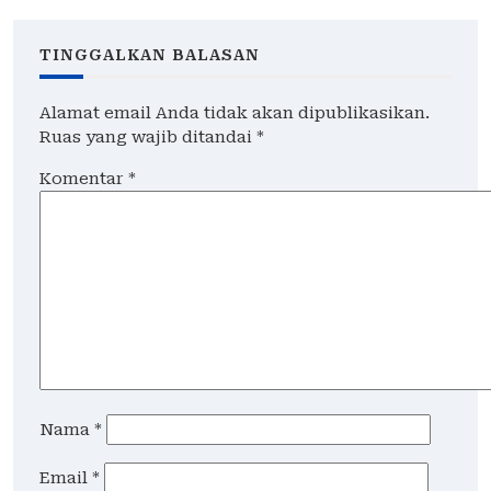
Pembakaran Depan
CCTV
Gedung Grahadi
TINGGALKAN BALASAN
Alamat email Anda tidak akan dipublikasikan.
Ruas yang wajib ditandai
*
Komentar
*
Nama
*
Email
*