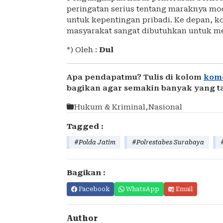
peringatan serius tentang maraknya mo
untuk kepentingan pribadi. Ke depan, koo
masyarakat sangat dibutuhkan untuk m
*) Oleh :
Dul
Apa pendapatmu? Tulis di kolom
kom
bagikan agar semakin banyak yang t
Hukum & Kriminal
,
Nasional
Tagged :
#Polda Jatim
#Polrestabes Surabaya
Bagikan :
Facebook
WhatsApp
Email
Author