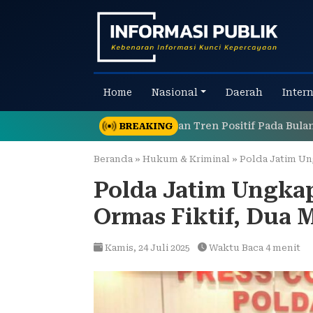
Skip
to
content
Home
Nasional
Daerah
Inter
mas TPS Tetap Menunjukkan Tren Positif Pada Bulan Juli 20
BREAKING
Beranda
»
Hukum & Kriminal
»
Polda Jatim Ungk
Polda Jatim Ungka
Ormas Fiktif, Dua
Kamis,
24 Juli 2025
Waktu Baca 4 menit