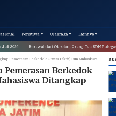
nasional
Peristiwa
Olahraga
Lainnya
26
Berawal dari Obrolan, Orang Tua SDN Pulogadung 03
ap Pemerasan Berkedok Ormas Fiktif, Dua Mahasiswa Ditangkap
BE
p Pemerasan Berkedok
 Mahasiswa Ditangkap