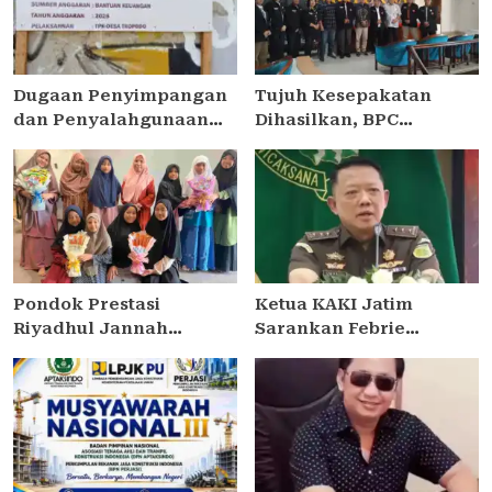
Dugaan Penyimpangan
Tujuh Kesepakatan
dan Penyalahgunaan
Dihasilkan, BPC
Bantuan Keuangan Desa
PERADIN SIDOARJO
Tropodo . Kec Waru .
Perkuat Kolaborasi
Kab . Sidoarjo
dengan DPRD
Pondok Prestasi
Ketua KAKI Jatim
Riyadhul Jannah
Sarankan Febrie
Sidoarjo Gelar Ujian
Ardiansyah Tunjukkan
Presentasi dan
Sikap dan Hormati
Pembinaan Karakter
Proses Hukum, Bukan
Santriwati Yatim Dhuafa
Ajukan Praperadilan