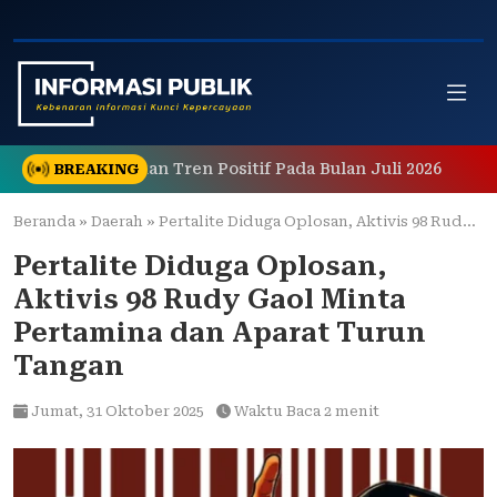
Skip
to
content
p Menunjukkan Tren Positif Pada Bulan Juli 2026
Beraw
BREAKING
Beranda
»
Daerah
»
Pertalite Diduga Oplosan, Aktivis 98 Rudy Gaol Minta Pertamina dan Aparat Turun Tangan
Pertalite Diduga Oplosan,
Aktivis 98 Rudy Gaol Minta
Pertamina dan Aparat Turun
Tangan
Jumat,
31 Oktober 2025
Waktu Baca 2 menit