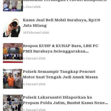
Traffic Light di Surabaya
5 Juni 2026
Kasus Jual Beli Mobil Surabaya, Rp170
Juta Hilang
18 Februari 2026
Respon KUHP & KUHAP Baru, LBH PC
PMII Surabaya Selenggarakan
Sarasehan Hukum
9 Januari 2026
Polsek Semampir Tangkap Pencuri
Motor Saat Tengah Jadi Amuk Massa
4 Januari 2026
Polsek Lakarsantri Dilaporkan ke
Propam Polda Jatim, Buntut Kasus Nenek
Elina
3 Januari 2026