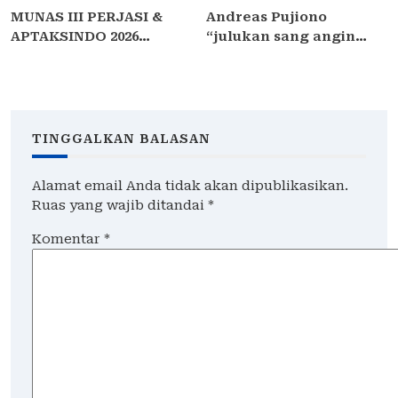
MUNAS III PERJASI &
Andreas Pujiono
APTAKSINDO 2026
“julukan sang angin
USUNG TEMA “BERSATU,
malam,” dilaporkan ke
BERKARYA, MEMBANGUN
Satreskrim Polres
NEGERI”: 15 BPP SIAP
Madiun , ditengarai tipu
HADIR
Masyarakat 3,5 Milliar
TINGGALKAN BALASAN
Alamat email Anda tidak akan dipublikasikan.
Ruas yang wajib ditandai
*
Komentar
*