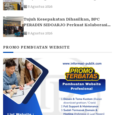
Desa Tropodo . Kec Waru . Kab . Sidoarjo
8 Agustus 2026
Tujuh Kesepakatan Dihasilkan, BPC
PERADIN SIDOARJO Perkuat Kolaborasi
dengan DPRD
8 Agustus 2026
PROMO PEMBUATAN WEBSITE