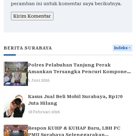
peramban ini untuk komentar saya berikutnya.
BERITA SURABAYA
Indeks
Polres Pelabuhan Tanjung Perak
Amankan Tersangka Pencuri Komponen
Traffic Light di Surabaya
5 Juni 2026
Kasus Jual Beli Mobil Surabaya, Rp170
Juta Hilang
18 Februari 2026
Respon KUHP & KUHAP Baru, LBH PC
PMII Surabaya Selenggarakan