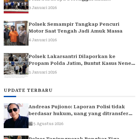
Sarasehan Hukum
9 Januari 2026
Polsek Semampir Tangkap Pencuri
Motor Saat Tengah Jadi Amuk Massa
4 Januari 2026
Polsek Lakarsantri Dilaporkan ke
Propam Polda Jatim, Buntut Kasus Nenek
Elina
3 Januari 2026
UPDATE TERBARU
Andreas Pujiono: Laporan Polisi tidak
berdasar hukum, uang yang ditransfer
ke rekening realitanya tidak sampai 1,7
5 Agustus 2026
Milliar