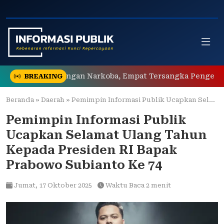
Skip
to
content
gkar Tiga Jaringan Narkoba, Empat Tersangka Pengedar Di
BREAKING
Beranda
»
Daerah
»
Pemimpin Informasi Publik Ucapkan Selamat Ulang Tahun Kepada Presiden RI Bapak Prabowo Subianto Ke 74
Pemimpin Informasi Publik
Ucapkan Selamat Ulang Tahun
Kepada Presiden RI Bapak
Prabowo Subianto Ke 74
Jumat,
17 Oktober 2025
Waktu Baca 2 menit