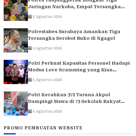
Polres Tanjungperak Bongkar Tiga
Jaringan Narkoba, Empat Tersangka
Pengedar Diamankan
5 Agustus 2026
Polrestabes Surabaya Amankan Tiga
Tersangka Serobot Ruko di Ngagel
5 Agustus 2026
Polri Perkuat Kapasitas Personel Hadapi
Modus Love Scamming yang Kian
Kompleks
5 Agustus 2026
Polri Kerahkan 372 Taruna Akpol
Dampingi Siswa di 73 Sekolah Rakyat
Bersama Taruna Akademi TNI
5 Agustus 2026
PROMO PEMBUATAN WEBSITE