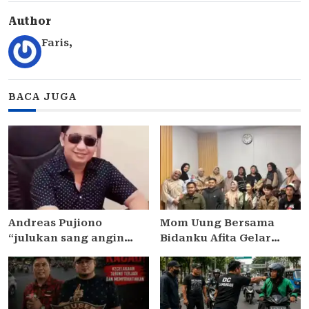
Author
Faris
,
BACA JUGA
Andreas Pujiono
Mom Uung Bersama
“julukan sang angin
Bidanku Afita Gelar
malam,” dilaporkan ke
Edukasi Cara Menyusui
Satreskrim Polres
yang Benar dalam
Madiun , ditengarai tipu
Peringatan Pekan ASI
Masyarakat 3,5 Milliar
Sedunia 2026