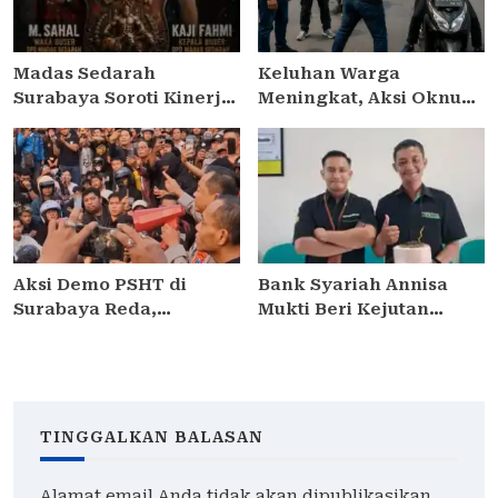
Madas Sedarah
Keluhan Warga
Surabaya Soroti Kinerja
Meningkat, Aksi Oknum
Kapolsek Semampir,
Debt Collector di
Minta Kapolres
Jakarta Timur Dinilai
Pelabuhan Tanjung
Meresahkan
Perak Lakukan Evaluasi
Pengendara
Aksi Demo PSHT di
Bank Syariah Annisa
Surabaya Reda,
Mukti Beri Kejutan
Kapolrestabes Janji
Ulang Tahun ke
Proses Hukum dan
Kontributor Media di
Tetapkan DPO
Sidoarjo
TINGGALKAN BALASAN
Alamat email Anda tidak akan dipublikasikan.