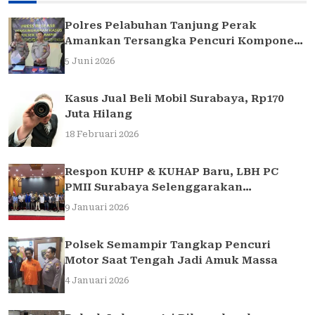
Polres Pelabuhan Tanjung Perak
Amankan Tersangka Pencuri Komponen
Traffic Light di Surabaya
5 Juni 2026
Kasus Jual Beli Mobil Surabaya, Rp170
Juta Hilang
18 Februari 2026
Respon KUHP & KUHAP Baru, LBH PC
PMII Surabaya Selenggarakan
Sarasehan Hukum
9 Januari 2026
Polsek Semampir Tangkap Pencuri
Motor Saat Tengah Jadi Amuk Massa
4 Januari 2026