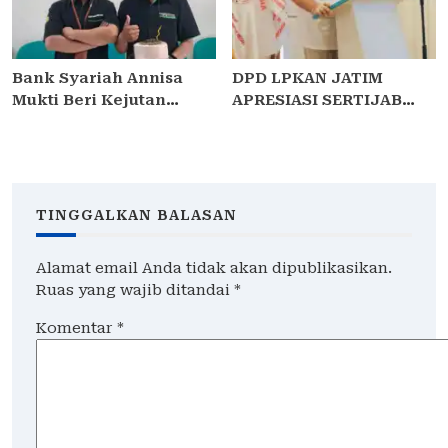
Bank Syariah Annisa
DPD LPKAN JATIM
Mukti Beri Kejutan
APRESIASI SERTIJAB
Ulang Tahun ke
PEJABAT UTAMA POLDA
Kontributor Media di
JATIM: HARAP KUATKAN
Sidoarjo
SEMANGAT PRESISI,
LANJUTKAN PROGRAM
“JOGO JATIM” DAN
TINGGALKAN BALASAN
SINERGITAS UNTUK
RAKYAT
Alamat email Anda tidak akan dipublikasikan.
Ruas yang wajib ditandai
*
Komentar
*