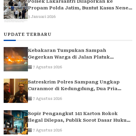
Polsek Lakarsantri Dilaporkan ke
Propam Polda Jatim, Buntut Kasus Nenek
Elina
3 Januari 2026
UPDATE TERBARU
Kebakaran Tumpukan Sampah
Gegerkan Warga di Jalan Platuk
Donomulyo Surabaya
7 Agustus 2026
Satreskrim Polres Sampang Ungkap
Curanmor di Kedungdung, Dua Pria
Diamankan
7 Agustus 2026
Sopir Pengangkut 141 Karton Rokok
Ilegal Dilepas, Publik Sorot Dasar Hukum
Bea Cukai Juanda
7 Agustus 2026