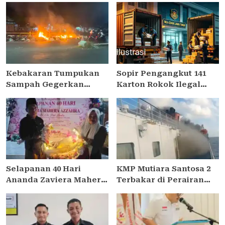
Kebakaran Tumpukan
Sopir Pengangkut 141
Sampah Gegerkan
Karton Rokok Ilegal
Warga di Jalan Platuk
Dilepas, Publik Sorot
Donomulyo Surabaya
Dasar Hukum Bea Cukai
Juanda
Selapanan 40 Hari
KMP Mutiara Santosa 2
Ananda Zaviera Mahera
Terbakar di Perairan
Azzahra Putri
Utara Sumenep, Ratusan
Berlangsung Khidmat
Penumpang Dievakuasi
dan Penuh
Kebersamaan