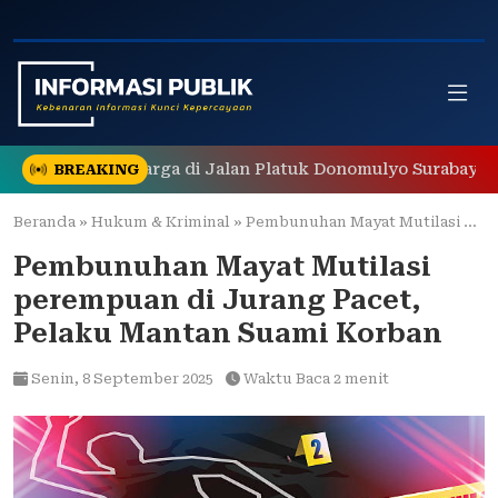
Skip
to
content
egerkan Warga di Jalan Platuk Donomulyo Surabaya
BREAKING
Beranda
»
Hukum & Kriminal
»
Pembunuhan Mayat Mutilasi perempuan di Jurang Pacet, Pelaku Mantan Suami Korban
Pembunuhan Mayat Mutilasi
perempuan di Jurang Pacet,
Pelaku Mantan Suami Korban
Senin,
8 September 2025
Waktu Baca 2 menit