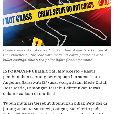
Crime scene - Do not cross. Chalk outline of murdered victim of
Gun Violence on the road with Evidence cards placed next to
bullet casings. Blue & red police lights flashing around.
INFORMASI-PUBLIK.COM,
Mojokerto
– Kasus
pembunuhan seorang perempuan bernama Tiara
Angelina Saraswati (25) asal warga Jalan Mede Kidul,
Desa Made, Lamongan tersebut ditemukan tewas
dalam keadaan di mutilasi
Tubuh mutilasi tersebut ditemukan pihak Petugas di
jurang Jalan Raya Pacet, Cangar, Mojokerto pada