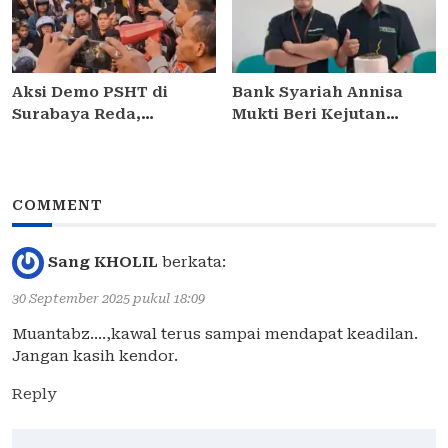
Perak Lakukan Evaluasi
Pengendara
Aksi Demo PSHT di
Bank Syariah Annisa
Surabaya Reda,
Mukti Beri Kejutan
Kapolrestabes Janji
Ulang Tahun ke
Proses Hukum dan
Kontributor Media di
Tetapkan DPO
Sidoarjo
COMMENT
Sang KHOLIL
berkata:
30 September 2025 pukul 18:09
Muantabz….,kawal terus sampai mendapat keadilan.
Jangan kasih kendor.
Reply