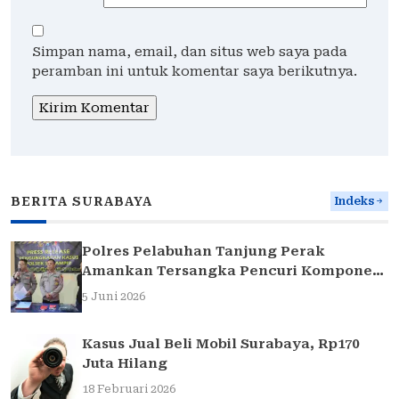
Simpan nama, email, dan situs web saya pada
peramban ini untuk komentar saya berikutnya.
BERITA SURABAYA
Indeks
Polres Pelabuhan Tanjung Perak
Amankan Tersangka Pencuri Komponen
Traffic Light di Surabaya
5 Juni 2026
Kasus Jual Beli Mobil Surabaya, Rp170
Juta Hilang
18 Februari 2026