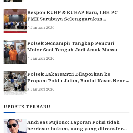
Respon KUHP & KUHAP Baru, LBH PC
PMII Surabaya Selenggarakan
Sarasehan Hukum
9 Januari 2026
Polsek Semampir Tangkap Pencuri
Motor Saat Tengah Jadi Amuk Massa
4 Januari 2026
Polsek Lakarsantri Dilaporkan ke
Propam Polda Jatim, Buntut Kasus Nenek
Elina
3 Januari 2026
UPDATE TERBARU
Andreas Pujiono: Laporan Polisi tidak
berdasar hukum, uang yang ditransfer