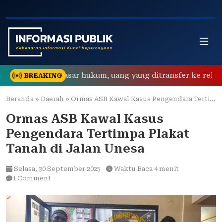
Skip
to
content
i tidak berdasar hukum, uang yang ditransfer ke rekening rea
BREAKING
Beranda
»
Daerah
»
Ormas ASB Kawal Kasus Pengendara Tertimpa Plakat Tanah di Jalan Unesa
Ormas ASB Kawal Kasus
Pengendara Tertimpa Plakat
Tanah di Jalan Unesa
Selasa,
30 September 2025
Waktu Baca 4 menit
1 Comment