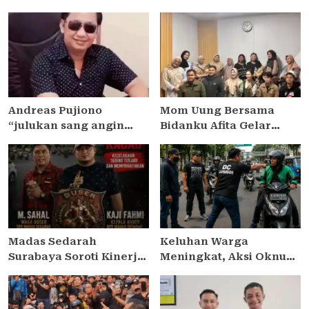
Andreas Pujiono
Mom Uung Bersama
“julukan sang angin
Bidanku Afita Gelar
malam,” dilaporkan ke
Edukasi Cara Menyusui
Satreskrim Polres
yang Benar dalam
Madiun , ditengarai tipu
Peringatan Pekan ASI
Masyarakat 3,5 Milliar
Sedunia 2026
Madas Sedarah
Keluhan Warga
Surabaya Soroti Kinerja
Meningkat, Aksi Oknum
Kapolsek Semampir,
Debt Collector di
Minta Kapolres
Jakarta Timur Dinilai
Pelabuhan Tanjung
Meresahkan