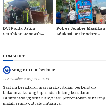
Pulut Ketan Ungu
Berkekuatan Hukum
Tetap
DVI Polda Jatim
Polres Jember Masifkan
Serahkan Jenazah
Edukasi Berkendara
Kelima Korban KM
Aman di Titik Rawan
Mutiara Sentosa II
Kecelakaan
COMMENT
Sang KHOLIL
berkata:
17 November 2025 pukul 16:13
Saat ini kesadaran masyarakat dalam berkendara
bukannya kurang tapi sudah hilang kesadaran.
Di surabaya yg seharusnya jadi percontohan sekarang
malah semrawut lalu lintasnya.