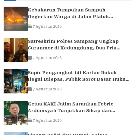
Kebakaran Tumpukan Sampah
Gegerkan Warga di Jalan Platuk
Donomulyo Surabaya
7 Agustus 2026
Satreskrim Polres Sampang Ungkap
Curanmor di Kedungdung, Dua Pria
Diamankan
7 Agustus 2026
Sopir Pengangkut 141 Karton Rokok
Ilegal Dilepas, Publik Sorot Dasar Hukum
Bea Cukai Juanda
7 Agustus 2026
Ketua KAKI Jatim Sarankan Febrie
Ardiansyah Tunjukkan Sikap dan
Hormati Proses Hukum, Bukan Ajukan
7 Agustus 2026
Praperadilan