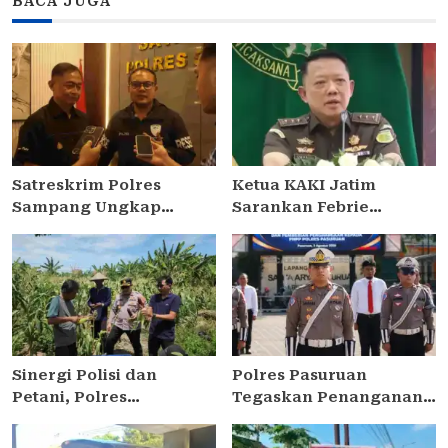
BACA JUGA
Satreskrim Polres
Ketua KAKI Jatim
Sampang Ungkap
Sarankan Febrie
Curanmor di
Ardiansyah Tunjukkan
Kedungdung, Dua Pria
Sikap dan Hormati
Diamankan
Proses Hukum, Bukan
Ajukan Praperadilan
Sinergi Polisi dan
Polres Pasuruan
Petani, Polres
Tegaskan Penanganan
Pelabuhan Tanjung
Kasus Laka Lantas 2017
Perak Panen Jagung
Telah Tuntas dan