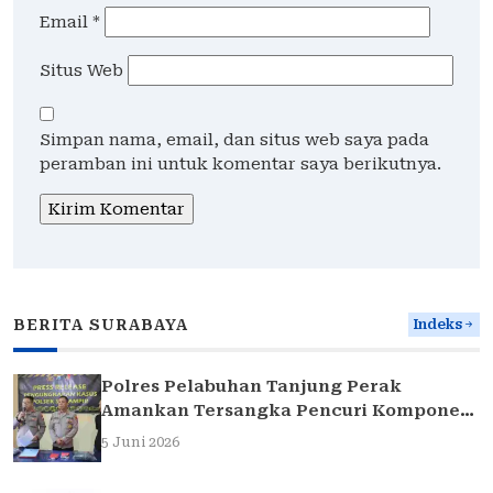
Email
*
Situs Web
Simpan nama, email, dan situs web saya pada
peramban ini untuk komentar saya berikutnya.
BERITA SURABAYA
Indeks
Polres Pelabuhan Tanjung Perak
Amankan Tersangka Pencuri Komponen
Traffic Light di Surabaya
5 Juni 2026