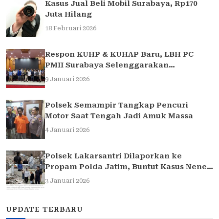
Kasus Jual Beli Mobil Surabaya, Rp170
Juta Hilang
18 Februari 2026
Respon KUHP & KUHAP Baru, LBH PC
PMII Surabaya Selenggarakan
Sarasehan Hukum
9 Januari 2026
Polsek Semampir Tangkap Pencuri
Motor Saat Tengah Jadi Amuk Massa
4 Januari 2026
Polsek Lakarsantri Dilaporkan ke
Propam Polda Jatim, Buntut Kasus Nenek
Elina
3 Januari 2026
UPDATE TERBARU