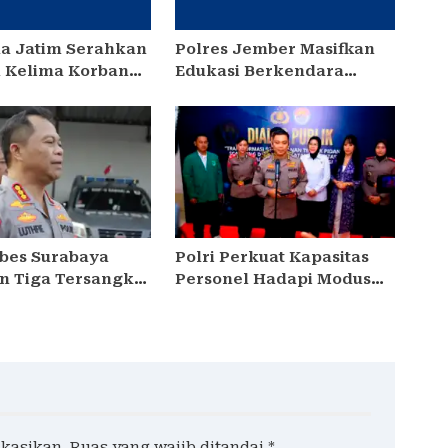
da Jatim Serahkan
Polres Jember Masifkan
 Kelima Korban
Edukasi Berkendara
ra Sentosa II
Aman di Titik Rawan
Kecelakaan
abes Surabaya
Polri Perkuat Kapasitas
 Tiga Tersangka
Personel Hadapi Modus
 Ruko di Ngagel
Love Scamming yang
Kian Kompleks
ikasikan.
Ruas yang wajib ditandai
*