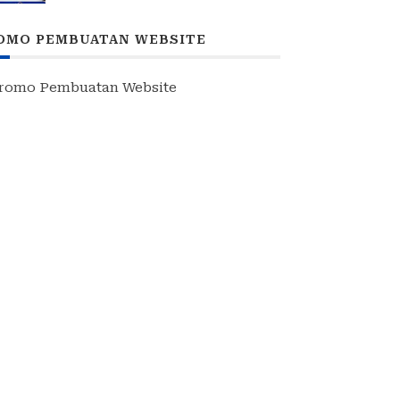
MEMBANGUN NEGERI”: 15 BPP
SIAP HADIR
OMO PEMBUATAN WEBSITE