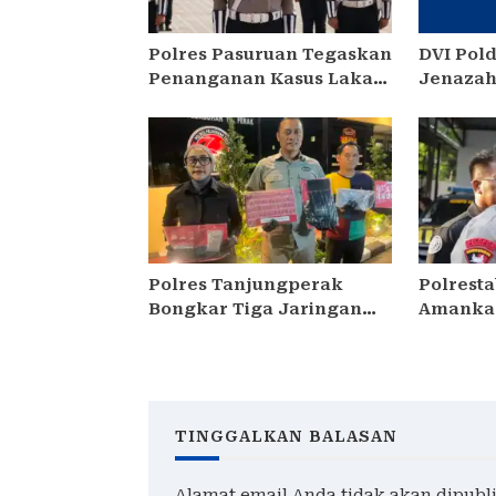
Polres Pasuruan Tegaskan
DVI Pol
Penanganan Kasus Laka
Jenazah
Lantas 2017 Telah Tuntas
KM Mutia
dan Berkekuatan Hukum
Tetap
Polres Tanjungperak
Polrest
Bongkar Tiga Jaringan
Amankan
Narkoba, Empat
Serobot
Tersangka Pengedar
Diamankan
TINGGALKAN BALASAN
Alamat email Anda tidak akan dipubl