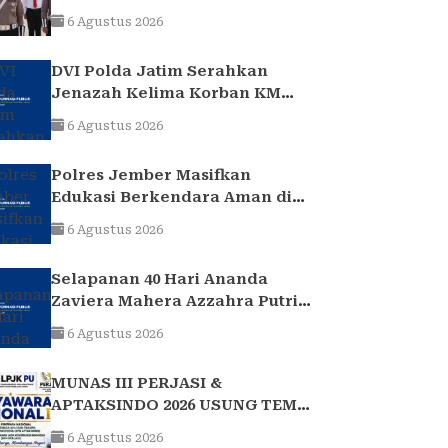
2017 Telah Tuntas dan
6 Agustus 2026
Berkekuatan Hukum Tetap
DVI Polda Jatim Serahkan
Jenazah Kelima Korban KM
Mutiara Sentosa II
6 Agustus 2026
Polres Jember Masifkan
Edukasi Berkendara Aman di
Titik Rawan Kecelakaan
6 Agustus 2026
Selapanan 40 Hari Ananda
Zaviera Mahera Azzahra Putri
Berlangsung Khidmat dan
6 Agustus 2026
Penuh Kebersamaan
MUNAS III PERJASI &
APTAKSINDO 2026 USUNG TEMA
“BERSATU, BERKARYA,
6 Agustus 2026