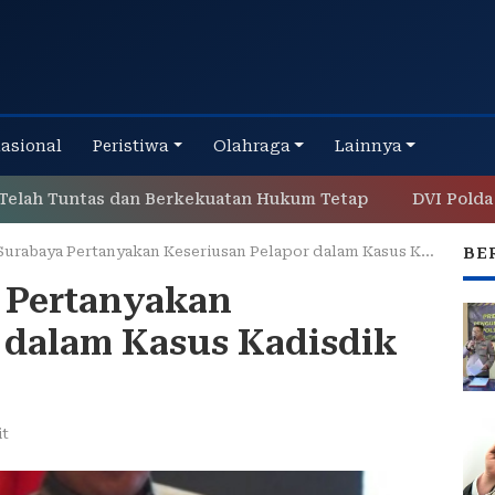
nasional
Peristiwa
Olahraga
Lainnya
 Tuntas dan Berkekuatan Hukum Tetap
DVI Polda Jatim 
rabaya Pertanyakan Keseriusan Pelapor dalam Kasus Kadisdik Jatim
BE
 Pertanyakan
 dalam Kasus Kadisdik
it