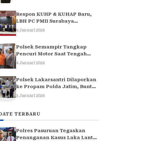
Respon KUHP & KUHAP Baru,
LBH PC PMII Surabaya
Selenggarakan Sarasehan
9 Januari 2026
Hukum
Polsek Semampir Tangkap
Pencuri Motor Saat Tengah
Jadi Amuk Massa
4 Januari 2026
Polsek Lakarsantri Dilaporkan
ke Propam Polda Jatim, Buntut
Kasus Nenek Elina
3 Januari 2026
DATE TERBARU
Polres Pasuruan Tegaskan
Penanganan Kasus Laka Lantas