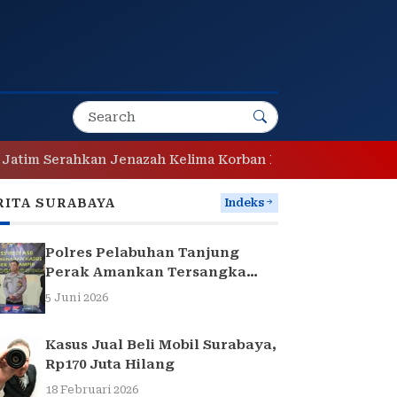
Serahkan Jenazah Kelima Korban KM Mutiara Sentosa II
RITA SURABAYA
Indeks
Polres Pelabuhan Tanjung
Perak Amankan Tersangka
Pencuri Komponen Traffic
5 Juni 2026
Light di Surabaya
Kasus Jual Beli Mobil Surabaya,
Rp170 Juta Hilang
18 Februari 2026