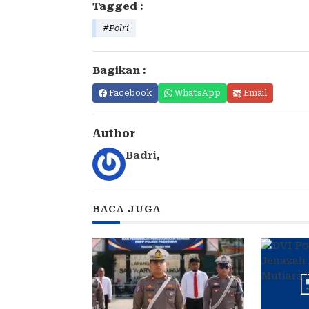
Tagged :
#Polri
Bagikan :
Facebook
WhatsApp
Email
Author
Badri
,
BACA JUGA