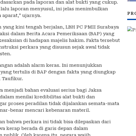
dasarkan pada laporan dan alat bukti yang cukup.
 lalu laporan menyusul, ini jelas menimbulkan
PR
 aparat,” ujarnya.
n yang kini tengah berjalan, LBH PC PMII Surabaya
aksi dalam Berita Acara Pemeriksaan (BAP) yang
esaksian di hadapan majelis hakim. Fakta tersebut
ruksi perkara yang disusun sejak awal tidak
sten.
angan adalah alarm keras. Ini menunjukkan
 yang tertulis di BAP dengan fakta yang diungkap
 Taufikur.
a menjadi bahan evaluasi serius bagi Jaksa
am menilai kredibilitas alat bukti dan
ar proses peradilan tidak dijalankan semata-mata
ar-benar mencari kebenaran materil.
 bahwa perkara ini tidak bisa dilepaskan dari
swa kerap berada di garis depan dalam
 publik. Oleh karena itu, negara wajib