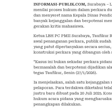
INFORMASI-PUBLIK.COM,
Surabaya – 
menilai proses hukum dalam perkara d
dan menyeret nama Kepala Dinas Pendi
banyak kejanggalan dan berpotensi m
gerakan kritis mahasiswa.
Ketua LBH PC PMII Surabaya, Taufikur 
awal penanganan perkara, publik sudah
yang patut dipertanyakan secara serius
konstruksi perkara yang dibangun oleh
“Kasus ini bukan sekadar perkara pidan
bermasalah dan berpotensi dijadikan ala
tegas Taufikur, Senin (27/1/2026).
Ia menjelaskan, salah satu kejanggala
pelaporan. Para terdakwa diketahui tela
justru baru dibuat pada 20 Juli 2025. Ko
hukum acara pidana yang mengharuskan
penangkapan dilakukan.