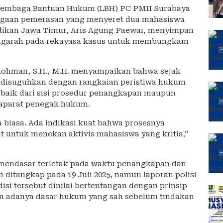
Lembaga Bantuan Hukum (LBH) PC PMII Surabaya
ugaan pemerasan yang menyeret dua mahasiswa
dikan Jawa Timur, Aris Agung Paewai, menyimpan
engarah pada rekayasa kasus untuk membungkam
Rohman, S.H., M.H. menyampaikan bahwa sejak
 disuguhkan dengan rangkaian peristiwa hukum
, baik dari sisi prosedur penangkapan maupun
 aparat penegak hukum.
a biasa. Ada indikasi kuat bahwa prosesnya
t untuk menekan aktivis mahasiswa yang kritis,”
n mendasar terletak pada waktu penangkapan dan
h ditangkap pada 19 Juli 2025, namun laporan polisi
ndisi tersebut dinilai bertentangan dengan prinsip
 adanya dasar hukum yang sah sebelum tindakan