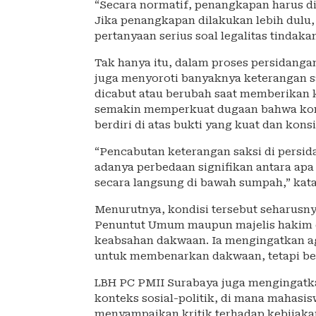
“Secara normatif, penangkapan harus di
Jika penangkapan dilakukan lebih dulu,
pertanyaan serius soal legalitas tindakan
Tak hanya itu, dalam proses persidanga
juga menyoroti banyaknya keterangan s
dicabut atau berubah saat memberikan k
semakin memperkuat dugaan bahwa konst
berdiri di atas bukti yang kuat dan konsi
“Pencabutan keterangan saksi di persid
adanya perbedaan signifikan antara apa
secara langsung di bawah sumpah,” kata
Menurutnya, kondisi tersebut seharusny
Penuntut Umum maupun majelis hakim dal
keabsahan dakwaan. Ia mengingatkan ag
untuk membenarkan dakwaan, tetapi ben
LBH PC PMII Surabaya juga mengingatkan
konteks sosial-politik, di mana mahasi
menyampaikan kritik terhadap kebijakan