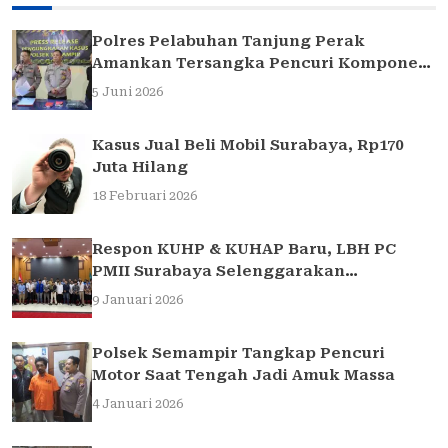
Polres Pelabuhan Tanjung Perak
Amankan Tersangka Pencuri Komponen
Traffic Light di Surabaya
5 Juni 2026
Kasus Jual Beli Mobil Surabaya, Rp170
Juta Hilang
18 Februari 2026
Respon KUHP & KUHAP Baru, LBH PC
PMII Surabaya Selenggarakan
Sarasehan Hukum
9 Januari 2026
Polsek Semampir Tangkap Pencuri
Motor Saat Tengah Jadi Amuk Massa
4 Januari 2026