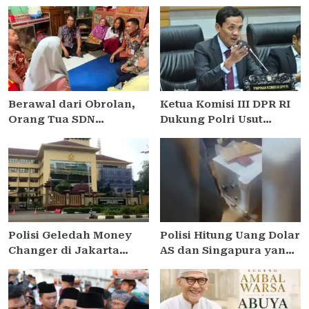
Berawal dari Obrolan,
Ketua Komisi III DPR RI
Orang Tua SDN
Dukung Polri Usut
Pulogadung 03 Gelar
Tuntas Dugaan Korupsi
Bantuan Sosial untuk
Pasokan Batu Bara PLTU
Siswa yang
Membutuhkan
Polisi Geledah Money
Polisi Hitung Uang Dolar
Changer di Jakarta
AS dan Singapura yang
Terkait Dugaan TPPU
Ditemukan dalam
Tiga Kasus Korupsi
Brankas di Kafe de’Clan