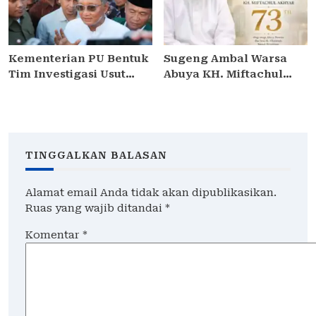
Kementerian PU Bentuk
Sugeng Ambal Warsa
Tim Investigasi Usut
Abuya KH. Miftachul
Kebocoran Surat Dinas
Akhyar ke-73, Doa
Menteri Dody Hanggodo
Mengalir dari Berbagai
Kalangan
TINGGALKAN BALASAN
Alamat email Anda tidak akan dipublikasikan.
Ruas yang wajib ditandai
*
Komentar
*