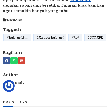
Apa pendapatmu? Tulis di kolom
komentar
dengan sopan dan beretika. Jangan lupa bagikan
agar semakin banyak yang tahu!
Nasional
Tagged :
#Imigrasi Bali
#Korupsi Imigrasi
#kpk
#OTT KPK
Bagikan :
Author
Red
,
BACA JUGA