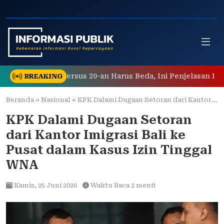
Skip
to
content
 Umur 30-an Versus 20-an Harus Beda, Ini Penjelasan Dokter 
BREAKING
Beranda
»
Nasional
»
KPK Dalami Dugaan Setoran dari Kantor Imigrasi Bali ke Pusat dalam Kasus Izin Tinggal WNA
KPK Dalami Dugaan Setoran
dari Kantor Imigrasi Bali ke
Pusat dalam Kasus Izin Tinggal
WNA
Kamis,
25 Juni 2026
Waktu Baca 2 menit