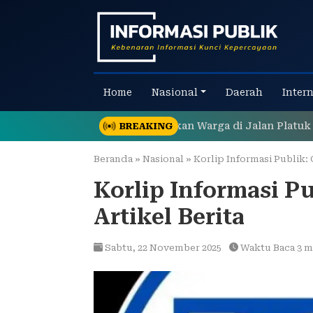
Skip
to
content
Home
Nasional
Daerah
Inter
 Tumpukan Sampah Gegerkan Warga di Jalan Platuk Donom
BREAKING
Beranda
»
Nasional
»
Korlip Informasi Publik: 
Korlip Informasi P
Artikel Berita
Sabtu,
22 November 2025
Waktu Baca 3 m