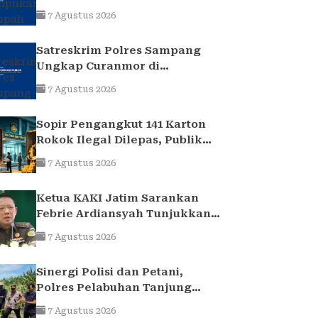
Platuk Donomulyo Surabaya
7 Agustus 2026
Satreskrim Polres Sampang
Ungkap Curanmor di
Kedungdung, Dua Pria
7 Agustus 2026
Diamankan
Sopir Pengangkut 141 Karton
Rokok Ilegal Dilepas, Publik
Sorot Dasar Hukum Bea Cukai
7 Agustus 2026
Juanda
Ketua KAKI Jatim Sarankan
Febrie Ardiansyah Tunjukkan
Sikap dan Hormati Proses
7 Agustus 2026
Hukum, Bukan Ajukan
Praperadilan
Sinergi Polisi dan Petani,
Polres Pelabuhan Tanjung
Perak Panen Jagung Pulut
7 Agustus 2026