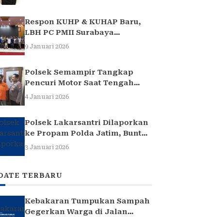
Respon KUHP & KUHAP Baru,
LBH PC PMII Surabaya
Selenggarakan Sarasehan
9 Januari 2026
Hukum
Polsek Semampir Tangkap
Pencuri Motor Saat Tengah
Jadi Amuk Massa
4 Januari 2026
Polsek Lakarsantri Dilaporkan
ke Propam Polda Jatim, Buntut
Kasus Nenek Elina
3 Januari 2026
DATE TERBARU
Kebakaran Tumpukan Sampah
Gegerkan Warga di Jalan