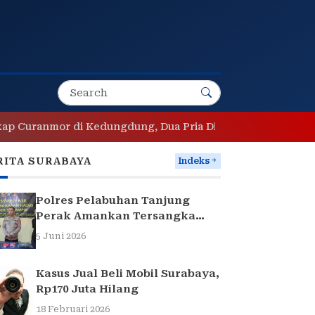
anmor di Kedungdung, Dua Pria Diamankan
Sopir Peng
RITA SURABAYA
Indeks
Polres Pelabuhan Tanjung
Perak Amankan Tersangka
Pencuri Komponen Traffic
5 Juni 2026
Light di Surabaya
Kasus Jual Beli Mobil Surabaya,
Rp170 Juta Hilang
18 Februari 2026