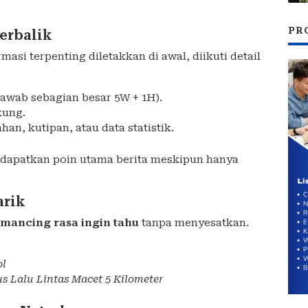
PR
erbalik
rmasi terpenting diletakkan di awal, diikuti detail
njawab sebagian besar 5W + 1H).
kung.
han, kutipan, atau data statistik.
apatkan poin utama berita meskipun hanya
arik
emancing rasa ingin tahu
tanpa menyesatkan.
ol
us Lalu Lintas Macet 5 Kilometer