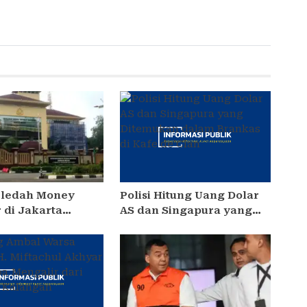
Geledah Money
Polisi Hitung Uang Dolar
 di Jakarta
AS dan Singapura yang
 Dugaan TPPU Tiga
Ditemukan dalam
orupsi
Brankas di Kafe de’Clan