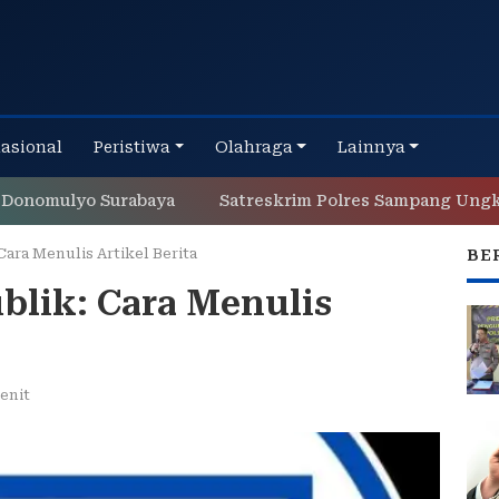
nasional
Peristiwa
Olahraga
Lainnya
ulyo Surabaya
Satreskrim Polres Sampang Ungkap Cur
Cara Menulis Artikel Berita
BE
ublik: Cara Menulis
enit