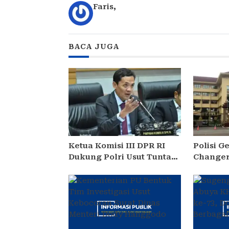
Faris
,
BACA JUGA
Ketua Komisi III DPR RI
Polisi 
Dukung Polri Usut Tuntas
Changer
Dugaan Korupsi Pasokan
Terkait
Batu Bara PLTU
Kasus K