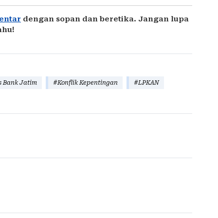
entar
dengan sopan dan beretika. Jangan lupa
ahu!
s Bank Jatim
#Konflik Kepentingan
#LPKAN