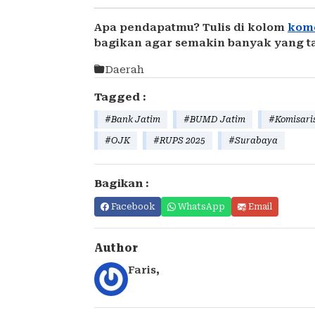
Apa pendapatmu? Tulis di kolom
kom
bagikan agar semakin banyak yang t
Daerah
Tagged :
#Bank Jatim
#BUMD Jatim
#Komisari
#OJK
#RUPS 2025
#Surabaya
Bagikan :
Facebook
WhatsApp
Email
Author
Faris
,