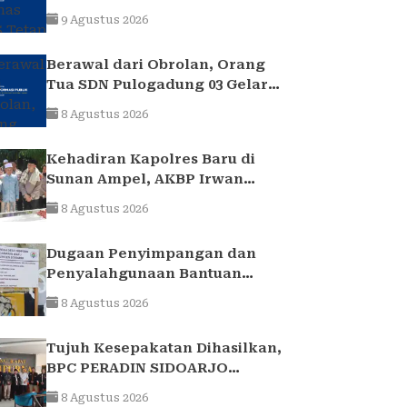
Bulan Juli 2026
9 Agustus 2026
Berawal dari Obrolan, Orang
Tua SDN Pulogadung 03 Gelar
Bantuan Sosial untuk Siswa
8 Agustus 2026
yang Membutuhkan
Kehadiran Kapolres Baru di
Sunan Ampel, AKBP Irwan
Kurniawan Teguhkan Sinergi
8 Agustus 2026
Polri dan Ulama
Dugaan Penyimpangan dan
Penyalahgunaan Bantuan
Keuangan Desa Tropodo . Kec
8 Agustus 2026
Waru . Kab . Sidoarjo
Tujuh Kesepakatan Dihasilkan,
BPC PERADIN SIDOARJO
Perkuat Kolaborasi dengan
8 Agustus 2026