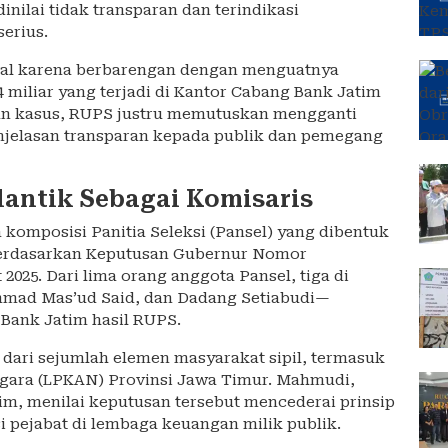
inilai tidak transparan dan terindikasi
erius.
ial karena berbarengan dengan menguatnya
,4 miliar yang terjadi di Kantor Cabang Bank Jatim
nan kasus, RUPS justru memutuskan mengganti
njelasan transparan kepada publik dan pemegang
ilantik Sebagai Komisaris
 komposisi Panitia Seleksi (Pansel) yang dibentuk
berdasarkan Keputusan Gubernur Nomor
t 2025. Dari lima orang anggota Pansel, tiga di
mad Mas’ud Said, dan Dadang Setiabudi—
Bank Jatim hasil RUPS.
 dari sejumlah elemen masyarakat sipil, termasuk
gara (LPKAN) Provinsi Jawa Timur. Mahmudi,
m, menilai keputusan tersebut mencederai prinsip
si pejabat di lembaga keuangan milik publik.