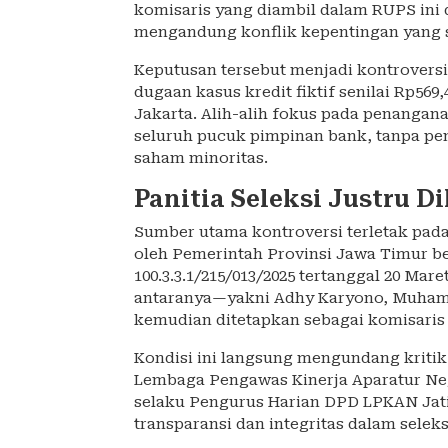
komisaris yang diambil dalam RUPS ini d
mengandung konflik kepentingan yang s
Keputusan tersebut menjadi kontrovers
dugaan kasus kredit fiktif senilai Rp569
Jakarta. Alih-alih fokus pada penanga
seluruh pucuk pimpinan bank, tanpa pe
saham minoritas.
Panitia Seleksi Justru D
Sumber utama kontroversi terletak pada
oleh Pemerintah Provinsi Jawa Timur 
100.3.3.1/215/013/2025 tertanggal 20 Mare
antaranya—yakni Adhy Karyono, Muham
kemudian ditetapkan sebagai komisaris 
Kondisi ini langsung mengundang kritik
Lembaga Pengawas Kinerja Aparatur Ne
selaku Pengurus Harian DPD LPKAN Jati
transparansi dan integritas dalam selek