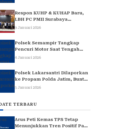
Respon KUHP & KUHAP Baru,
LBH PC PMII Surabaya
Selenggarakan Sarasehan
9 Januari 2026
Hukum
Polsek Semampir Tangkap
Pencuri Motor Saat Tengah
Jadi Amuk Massa
4 Januari 2026
Polsek Lakarsantri Dilaporkan
ke Propam Polda Jatim, Buntut
Kasus Nenek Elina
3 Januari 2026
DATE TERBARU
Arus Peti Kemas TPS Tetap
Menunjukkan Tren Positif Pada