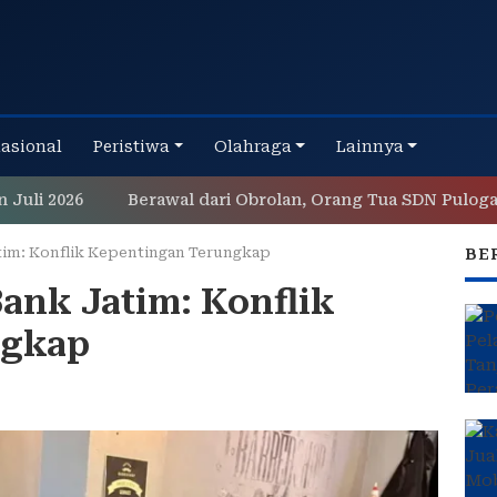
nasional
Peristiwa
Olahraga
Lainnya
26
Berawal dari Obrolan, Orang Tua SDN Pulogadung 0
tim: Konflik Kepentingan Terungkap
BE
ank Jatim: Konflik
ngkap