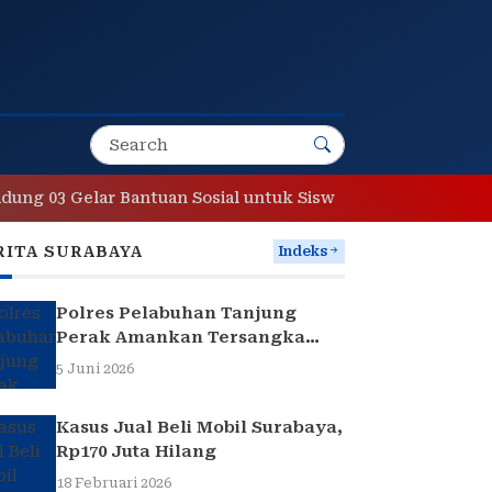
3 Gelar Bantuan Sosial untuk Siswa yang Membutuhkan
RITA SURABAYA
Indeks
Polres Pelabuhan Tanjung
Perak Amankan Tersangka
Pencuri Komponen Traffic
5 Juni 2026
Light di Surabaya
Kasus Jual Beli Mobil Surabaya,
Rp170 Juta Hilang
18 Februari 2026