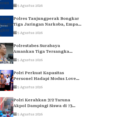
uang yang ditransfer ke
5 Agustus 2026
rekening realitanya tidak
sampai 1,7 Milliar
Polres Tanjungperak Bongkar
Tiga Jaringan Narkoba, Empat
Tersangka Pengedar
5 Agustus 2026
Diamankan
Polrestabes Surabaya
Amankan Tiga Tersangka
Serobot Ruko di Ngagel
5 Agustus 2026
Polri Perkuat Kapasitas
Personel Hadapi Modus Love
Scamming yang Kian
5 Agustus 2026
Kompleks
Polri Kerahkan 372 Taruna
Akpol Dampingi Siswa di 73
Sekolah Rakyat Bersama
5 Agustus 2026