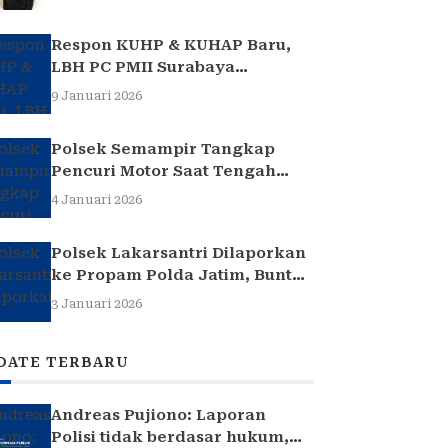
Respon KUHP & KUHAP Baru,
LBH PC PMII Surabaya
Selenggarakan Sarasehan
9 Januari 2026
Hukum
Polsek Semampir Tangkap
Pencuri Motor Saat Tengah
Jadi Amuk Massa
4 Januari 2026
Polsek Lakarsantri Dilaporkan
ke Propam Polda Jatim, Buntut
Kasus Nenek Elina
3 Januari 2026
DATE TERBARU
Andreas Pujiono: Laporan
Polisi tidak berdasar hukum,