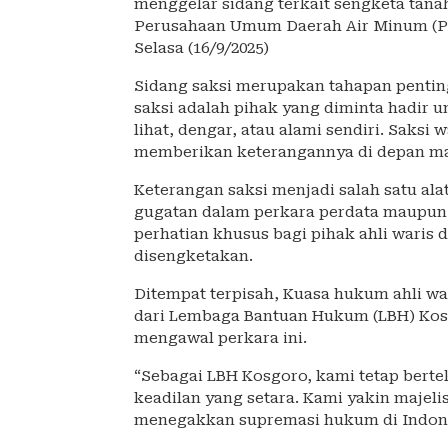
menggelar sidang terkait sengketa tana
Perusahaan Umum Daerah Air Minum (P
Selasa (16/9/2025)
Sidang saksi merupakan tahapan pentin
saksi adalah pihak yang diminta hadir 
lihat, dengar, atau alami sendiri. Saks
memberikan keterangannya di depan ma
Keterangan saksi menjadi salah satu ala
gugatan dalam perkara perdata maupun pi
perhatian khusus bagi pihak ahli wari
disengketakan.
Ditempat terpisah, Kuasa hukum ahli wa
dari Lembaga Bantuan Hukum (LBH) Kos
mengawal perkara ini.
“Sebagai LBH Kosgoro, kami tetap bert
keadilan yang setara. Kami yakin majeli
menegakkan supremasi hukum di Indones