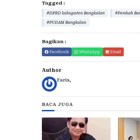
Tagged :
#DPRD kabupaten Bangkalan
#Pemkab Ba
#PUDAM Bangkalan
Bagikan :
Facebook
WhatsApp
Email
Author
Faris
,
BACA JUGA