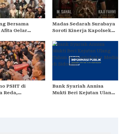
ng Bersama
Madas Sedarah Surabaya
Afita Gelar
Soroti Kinerja Kapolsek
 Cara Menyusui
Semampir, Minta Kapolres
nar dalam
Pelabuhan Tanjung Perak
tan Pekan ASI
Lakukan Evaluasi
2026
mo PSHT di
Bank Syariah Annisa
a Reda,
Mukti Beri Kejutan Ulang
tabes Janji
Tahun ke Kontributor
Hukum dan
Media di Sidoarjo
n DPO