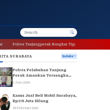
Polres Tanjungperak Bongkar Tiga Jaringan Narkoba, Empa
RITA SURABAYA
Indeks
Polres Pelabuhan Tanjung
Perak Amankan Tersangka
Pencuri Komponen Traffic
5 Juni 2026
Light di Surabaya
Kasus Jual Beli Mobil Surabaya,
Rp170 Juta Hilang
18 Februari 2026