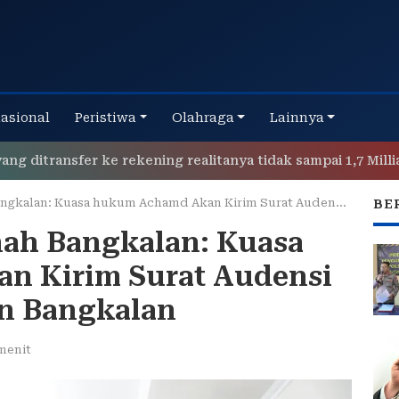
nasional
Peristiwa
Olahraga
Lainnya
ansfer ke rekening realitanya tidak sampai 1,7 Milliar
 Kuasa hukum Achamd Akan Kirim Surat Audensi Ke DPRD Kabupaten Bangkalan
BE
nah Bangkalan: Kuasa
n Kirim Surat Audensi
n Bangkalan
menit