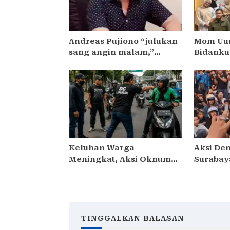
Andreas Pujiono “julukan
Mom Uu
sang angin malam,”
Bidanku 
dilaporkan ke Satreskrim
Edukasi
Polres Madiun , ditengarai
yang Be
tipu Masyarakat 3,5
Peringa
Milliar
Sedunia 
Keluhan Warga
Aksi De
Meningkat, Aksi Oknum
Surabay
Debt Collector di Jakarta
Kapolres
Timur Dinilai Meresahkan
Proses 
Pengendara
Tetapka
TINGGALKAN BALASAN