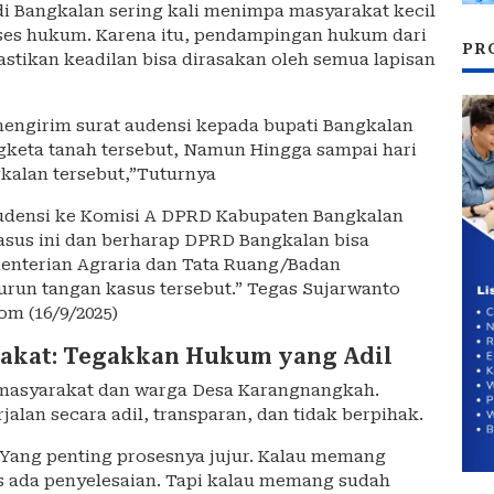
di Bangkalan sering kali menimpa masyarakat kecil
es hukum. Karena itu, pendampingan hukum dari
PR
tikan keadilan bisa dirasakan oleh semua lapisan
mengirim surat audensi kepada bupati Bangkalan
keta tanah tersebut, Namun Hingga sampai hari
gkalan tersebut,”Tuturnya
Audensi ke Komisi A DPRD Kabupaten Bangkalan
asus ini dan berharap DPRD Bangkalan bisa
enterian Agraria dan Tata Ruang/Badan
run tangan kasus tersebut.” Tegas Sujarwanto
m (16/9/2025)
akat: Tegakkan Hukum yang Adil
h masyarakat dan warga Desa Karangnangkah.
lan secara adil, transparan, dan tidak berpihak.
 Yang penting prosesnya jujur. Kalau memang
us ada penyelesaian. Tapi kalau memang sudah