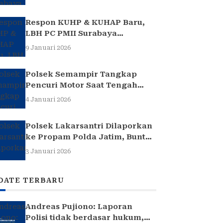
Respon KUHP & KUHAP Baru,
LBH PC PMII Surabaya
Selenggarakan Sarasehan
9 Januari 2026
Hukum
Polsek Semampir Tangkap
Pencuri Motor Saat Tengah
Jadi Amuk Massa
4 Januari 2026
Polsek Lakarsantri Dilaporkan
ke Propam Polda Jatim, Buntut
Kasus Nenek Elina
3 Januari 2026
DATE TERBARU
Andreas Pujiono: Laporan
Polisi tidak berdasar hukum,