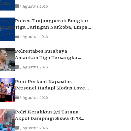
uang yang ditransfer ke
5 Agustus 2026
rekening realitanya tidak
sampai 1,7 Milliar
Polres Tanjungperak Bongkar
Tiga Jaringan Narkoba, Empat
Tersangka Pengedar
5 Agustus 2026
Diamankan
Polrestabes Surabaya
Amankan Tiga Tersangka
Serobot Ruko di Ngagel
5 Agustus 2026
Polri Perkuat Kapasitas
Personel Hadapi Modus Love
Scamming yang Kian
5 Agustus 2026
Kompleks
Polri Kerahkan 372 Taruna
Akpol Dampingi Siswa di 73
Sekolah Rakyat Bersama
5 Agustus 2026