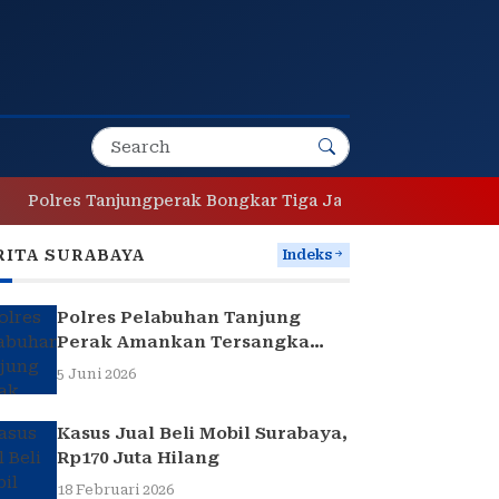
es Tanjungperak Bongkar Tiga Jaringan Narkoba, Empat T
RITA SURABAYA
Indeks
Polres Pelabuhan Tanjung
Perak Amankan Tersangka
Pencuri Komponen Traffic
5 Juni 2026
Light di Surabaya
Kasus Jual Beli Mobil Surabaya,
Rp170 Juta Hilang
18 Februari 2026