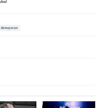
ahu!
k Kemayoran