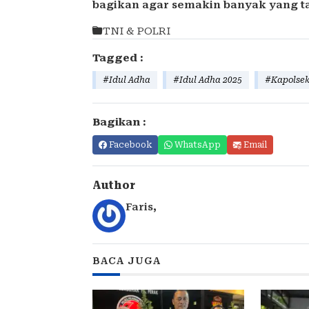
bagikan agar semakin banyak yang t
TNI & POLRI
Tagged :
#Idul Adha
#Idul Adha 2025
#Kapolse
Bagikan :
Facebook
WhatsApp
Email
Author
Faris
,
BACA JUGA