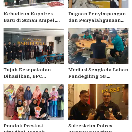
Kehadiran Kapolres
Dugaan Penyimpangan
Baru di Sunan Ampel,
dan Penyalahgunaan
AKBP Irwan Kurniawan
Bantuan Keuangan Desa
Teguhkan Sinergi Polri
Tropodo . Kec Waru .
dan Ulama
Kab . Sidoarjo
Tujuh Kesepakatan
Mediasi Sengketa Lahan
Dihasilkan, BPC
Pandegiling 145
PERADIN SIDOARJO
Surabaya Berakhir
Perkuat Kolaborasi
Deadlock, Polrestabes
dengan DPRD
Imbau Kedua Pihak
Jaga Kamtibmas
Pondok Prestasi
Satreskrim Polres