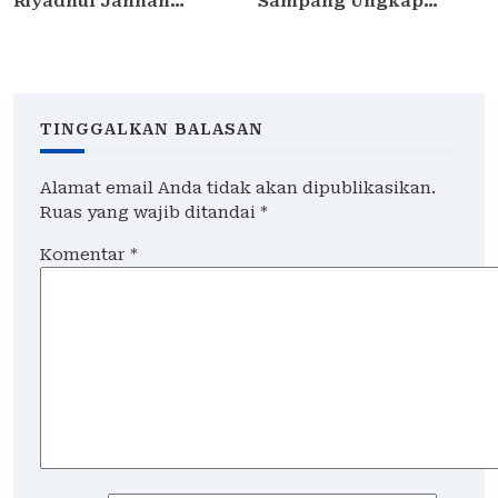
Riyadhul Jannah
Sampang Ungkap
Sidoarjo Gelar Ujian
Curanmor di
Presentasi dan
Kedungdung, Dua Pria
Pembinaan Karakter
Diamankan
Santriwati Yatim Dhuafa
TINGGALKAN BALASAN
Alamat email Anda tidak akan dipublikasikan.
Ruas yang wajib ditandai
*
Komentar
*