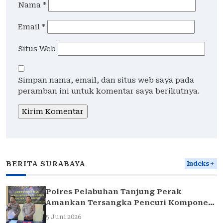
Nama
*
Email
*
Situs Web
Simpan nama, email, dan situs web saya pada
peramban ini untuk komentar saya berikutnya.
BERITA SURABAYA
Indeks
Polres Pelabuhan Tanjung Perak
Amankan Tersangka Pencuri Komponen
Traffic Light di Surabaya
5 Juni 2026