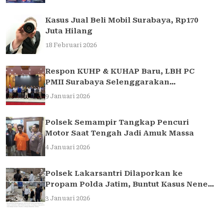
Kasus Jual Beli Mobil Surabaya, Rp170
Juta Hilang
18 Februari 2026
Respon KUHP & KUHAP Baru, LBH PC
PMII Surabaya Selenggarakan
Sarasehan Hukum
9 Januari 2026
Polsek Semampir Tangkap Pencuri
Motor Saat Tengah Jadi Amuk Massa
4 Januari 2026
Polsek Lakarsantri Dilaporkan ke
Propam Polda Jatim, Buntut Kasus Nenek
Elina
3 Januari 2026