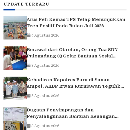
UPDATE TERBARU
Arus Peti Kemas TPS Tetap Menunjukkan
Tren Positif Pada Bulan Juli 2026
9 Agustus 2026
Berawal dari Obrolan, Orang Tua SDN
Pulogadung 03 Gelar Bantuan Sosial
untuk Siswa yang Membutuhkan
8 Agustus 2026
Kehadiran Kapolres Baru di Sunan
Ampel, AKBP Irwan Kurniawan Teguhkan
Sinergi Polri dan Ulama
8 Agustus 2026
Dugaan Penyimpangan dan
Penyalahgunaan Bantuan Keuangan
Desa Tropodo . Kec Waru . Kab . Sidoarjo
8 Agustus 2026