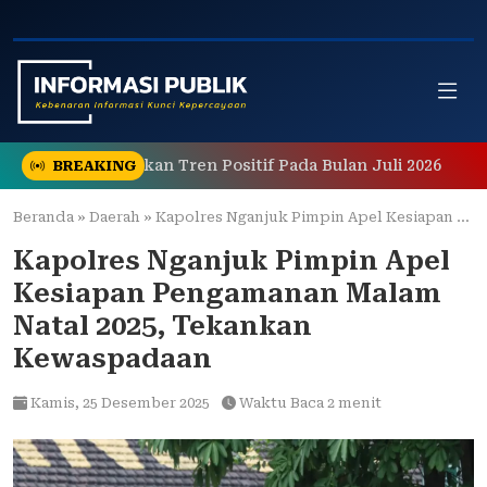
Skip
to
content
ap Menunjukkan Tren Positif Pada Bulan Juli 2026
Bera
BREAKING
Beranda
»
Daerah
»
Kapolres Nganjuk Pimpin Apel Kesiapan Pengamanan Malam Natal 2025, Tekankan Kewaspadaan
Kapolres Nganjuk Pimpin Apel
Kesiapan Pengamanan Malam
Natal 2025, Tekankan
Kewaspadaan
Kamis,
25 Desember 2025
Waktu Baca 2 menit