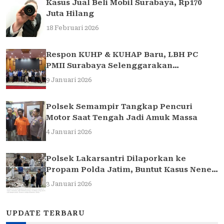
Kasus Jual Beli Mobil Surabaya, Rp170
Juta Hilang
18 Februari 2026
Respon KUHP & KUHAP Baru, LBH PC
PMII Surabaya Selenggarakan
Sarasehan Hukum
9 Januari 2026
Polsek Semampir Tangkap Pencuri
Motor Saat Tengah Jadi Amuk Massa
4 Januari 2026
Polsek Lakarsantri Dilaporkan ke
Propam Polda Jatim, Buntut Kasus Nenek
Elina
3 Januari 2026
UPDATE TERBARU