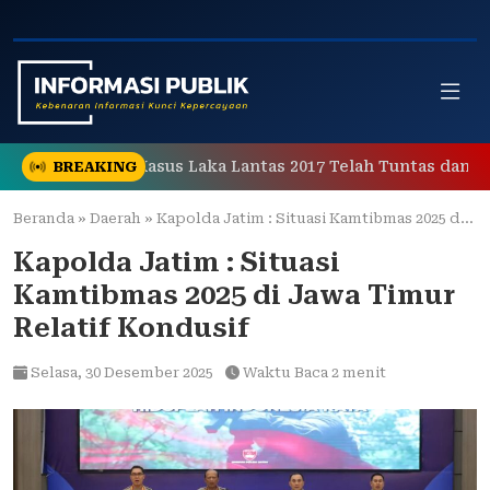
Skip
to
content
enanganan Kasus Laka Lantas 2017 Telah Tuntas dan Berk
BREAKING
Beranda
»
Daerah
»
Kapolda Jatim : Situasi Kamtibmas 2025 di Jawa Timur Relatif Kondusif
Kapolda Jatim : Situasi
Kamtibmas 2025 di Jawa Timur
Relatif Kondusif
Selasa,
30 Desember 2025
Waktu Baca 2 menit