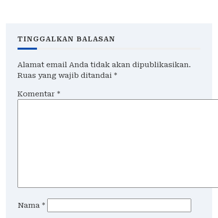
Jakarta Timur Dinilai
Proses Hukum dan
Meresahkan
Tetapkan DPO
Pengendara
TINGGALKAN BALASAN
Alamat email Anda tidak akan dipublikasikan.
Ruas yang wajib ditandai
*
Komentar
*
Nama
*