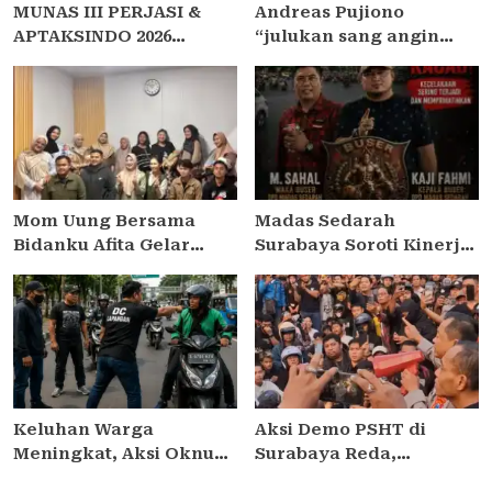
MUNAS III PERJASI &
Andreas Pujiono
APTAKSINDO 2026
“julukan sang angin
USUNG TEMA “BERSATU,
malam,” dilaporkan ke
BERKARYA, MEMBANGUN
Satreskrim Polres
NEGERI”: 15 BPP SIAP
Madiun , ditengarai tipu
HADIR
Masyarakat 3,5 Milliar
Mom Uung Bersama
Madas Sedarah
Bidanku Afita Gelar
Surabaya Soroti Kinerja
Edukasi Cara Menyusui
Kapolsek Semampir,
yang Benar dalam
Minta Kapolres
Peringatan Pekan ASI
Pelabuhan Tanjung
Sedunia 2026
Perak Lakukan Evaluasi
Keluhan Warga
Aksi Demo PSHT di
Meningkat, Aksi Oknum
Surabaya Reda,
Debt Collector di
Kapolrestabes Janji