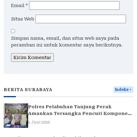
Email
*
Situs Web
Simpan nama, email, dan situs web saya pada
peramban ini untuk komentar saya berikutnya.
BERITA SURABAYA
Indeks
Polres Pelabuhan Tanjung Perak
Amankan Tersangka Pencuri Komponen
Traffic Light di Surabaya
5 Juni 2026