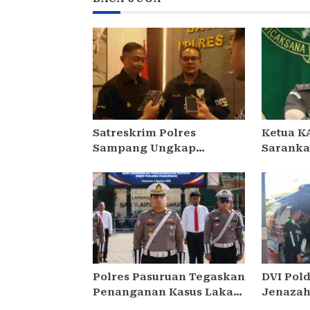
Satreskrim Polres
Ketua K
Sampang Ungkap
Saranka
Curanmor di
Ardians
Kedungdung, Dua Pria
Sikap d
Diamankan
Hukum, 
Prapera
Polres Pasuruan Tegaskan
DVI Pol
Penanganan Kasus Laka
Jenazah
Lantas 2017 Telah Tuntas
KM Mutia