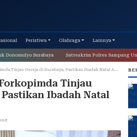
nasional
Peristiwa
Olahraga
Lainnya
mulyo Surabaya
Satreskrim Polres Sampang Ungkap C
da Tinjau Gereja di Surabaya, Pastikan Ibadah Natal Aman
BE
 Forkopimda Tinjau
 Pastikan Ibadah Natal
enit