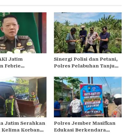
AKI Jatim
Sinergi Polisi dan Petani,
n Febrie
Polres Pelabuhan Tanjung
yah Tunjukkan
Perak Panen Jagung
an Hormati Proses
Pulut Ketan Ungu
Bukan Ajukan
dilan
da Jatim Serahkan
Polres Jember Masifkan
 Kelima Korban
Edukasi Berkendara
ra Sentosa II
Aman di Titik Rawan