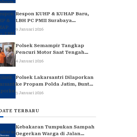
Respon KUHP & KUHAP Baru,
LBH PC PMII Surabaya
Selenggarakan Sarasehan
9 Januari 2026
Hukum
Polsek Semampir Tangkap
Pencuri Motor Saat Tengah
Jadi Amuk Massa
4 Januari 2026
Polsek Lakarsantri Dilaporkan
ke Propam Polda Jatim, Buntut
Kasus Nenek Elina
3 Januari 2026
DATE TERBARU
Kebakaran Tumpukan Sampah
Gegerkan Warga di Jalan