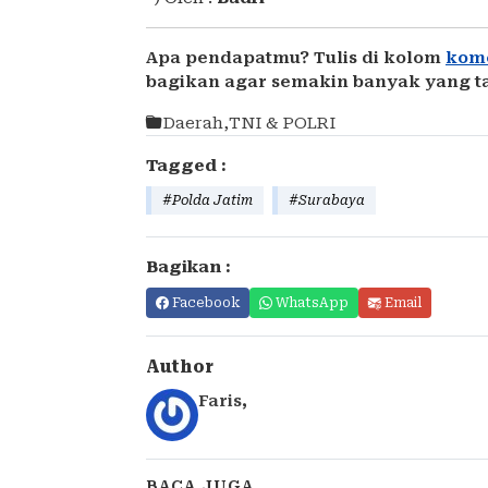
Apa pendapatmu? Tulis di kolom
kom
bagikan agar semakin banyak yang t
Daerah
,
TNI & POLRI
Tagged :
#Polda Jatim
#Surabaya
Bagikan :
Facebook
WhatsApp
Email
Author
Faris
,
BACA JUGA