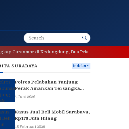
uranmor di Kedungdung, Dua Pria Diamankan
Sopir Pen
RITA SURABAYA
Indeks
Polres Pelabuhan Tanjung
Perak Amankan Tersangka
Pencuri Komponen Traffic
5 Juni 2026
Light di Surabaya
Kasus Jual Beli Mobil Surabaya,
Rp170 Juta Hilang
18 Februari 2026