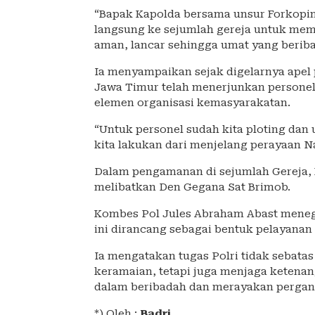
“Bapak Kapolda bersama unsur Forkopi
langsung ke sejumlah gereja untuk mema
aman, lancar sehingga umat yang berib
Ia menyampaikan sejak digelarnya apel 
Jawa Timur telah menerjunkan personel 
elemen organisasi kemasyarakatan.
“Untuk personel sudah kita ploting dan
kita lakukan dari menjelang perayaan Na
Dalam pengamanan di sejumlah Gereja,
melibatkan Den Gegana Sat Brimob.
Kombes Pol Jules Abraham Abast mene
ini dirancang sebagai bentuk pelayana
Ia mengatakan tugas Polri tidak sebata
keramaian, tetapi juga menjaga ketena
dalam beribadah dan merayakan pergant
*) Oleh :
Badri