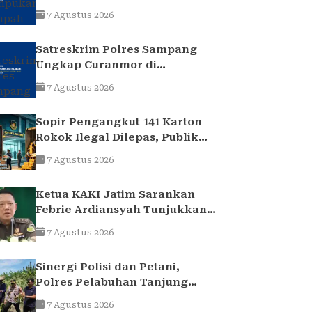
Platuk Donomulyo Surabaya
7 Agustus 2026
Satreskrim Polres Sampang
Ungkap Curanmor di
Kedungdung, Dua Pria
7 Agustus 2026
Diamankan
Sopir Pengangkut 141 Karton
Rokok Ilegal Dilepas, Publik
Sorot Dasar Hukum Bea Cukai
7 Agustus 2026
Juanda
Ketua KAKI Jatim Sarankan
Febrie Ardiansyah Tunjukkan
Sikap dan Hormati Proses
7 Agustus 2026
Hukum, Bukan Ajukan
Praperadilan
Sinergi Polisi dan Petani,
Polres Pelabuhan Tanjung
Perak Panen Jagung Pulut
7 Agustus 2026