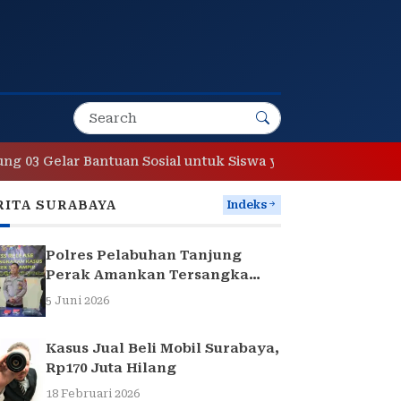
ar Bantuan Sosial untuk Siswa yang Membutuhkan
Keha
RITA SURABAYA
Indeks
Polres Pelabuhan Tanjung
Perak Amankan Tersangka
Pencuri Komponen Traffic
5 Juni 2026
Light di Surabaya
Kasus Jual Beli Mobil Surabaya,
Rp170 Juta Hilang
18 Februari 2026