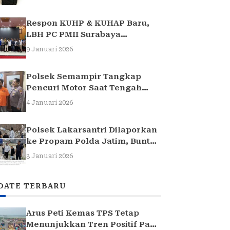
Respon KUHP & KUHAP Baru,
LBH PC PMII Surabaya
Selenggarakan Sarasehan
9 Januari 2026
Hukum
Polsek Semampir Tangkap
Pencuri Motor Saat Tengah
Jadi Amuk Massa
4 Januari 2026
Polsek Lakarsantri Dilaporkan
ke Propam Polda Jatim, Buntut
Kasus Nenek Elina
3 Januari 2026
DATE TERBARU
Arus Peti Kemas TPS Tetap
Menunjukkan Tren Positif Pada