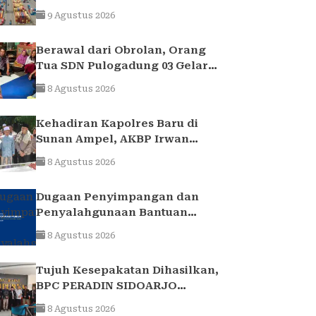
Bulan Juli 2026
9 Agustus 2026
Berawal dari Obrolan, Orang
Tua SDN Pulogadung 03 Gelar
Bantuan Sosial untuk Siswa
8 Agustus 2026
yang Membutuhkan
Kehadiran Kapolres Baru di
Sunan Ampel, AKBP Irwan
Kurniawan Teguhkan Sinergi
8 Agustus 2026
Polri dan Ulama
Dugaan Penyimpangan dan
Penyalahgunaan Bantuan
Keuangan Desa Tropodo . Kec
8 Agustus 2026
Waru . Kab . Sidoarjo
Tujuh Kesepakatan Dihasilkan,
BPC PERADIN SIDOARJO
Perkuat Kolaborasi dengan
8 Agustus 2026