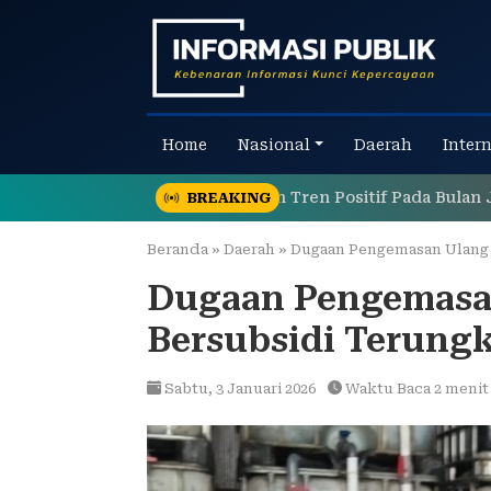
Skip
to
content
Home
Nasional
Daerah
Inter
TPS Tetap Menunjukkan Tren Positif Pada Bulan Juli 2026
BREAKING
Beranda
»
Daerah
»
Dugaan Pengemasan Ulang 
Dugaan Pengemasa
Bersubsidi Terung
Sabtu,
3 Januari 2026
Waktu Baca 2 menit