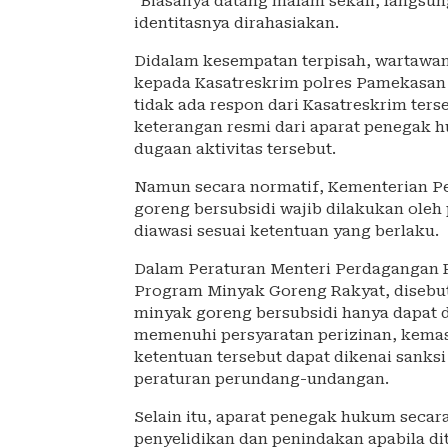
“Biasanya datang malam sekali, langsu
identitasnya dirahasiakan.
Didalam kesempatan terpisah, wartawa
kepada Kasatreskrim polres Pamekasan 
tidak ada respon dari Kasatreskrim ters
keterangan resmi dari aparat penegak h
dugaan aktivitas tersebut.
Namun secara normatif, Kementerian P
goreng bersubsidi wajib dilakukan oleh
diawasi sesuai ketentuan yang berlaku.
Dalam Peraturan Menteri Perdagangan R
Program Minyak Goreng Rakyat, disebut
minyak goreng bersubsidi hanya dapat d
memenuhi persyaratan perizinan, kemas
ketentuan tersebut dapat dikenai sanks
peraturan perundang-undangan.
Selain itu, aparat penegak hukum seca
penyelidikan dan penindakan apabila d