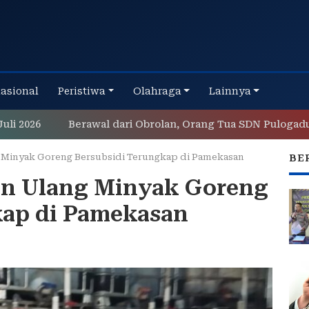
nasional
Peristiwa
Olahraga
Lainnya
Berawal dari Obrolan, Orang Tua SDN Pulogadung 03 Gel
Minyak Goreng Bersubsidi Terungkap di Pamekasan
BE
n Ulang Minyak Goreng
kap di Pamekasan