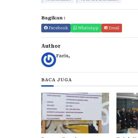
Bagikan :
Facebook
WhatsApp
Email
Author
Faris
,
BACA JUGA