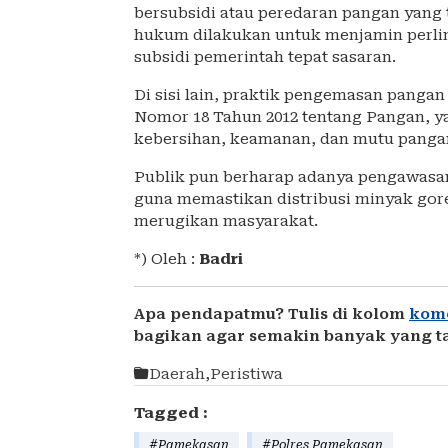
bersubsidi atau peredaran pangan yan
hukum dilakukan untuk menjamin perl
subsidi pemerintah tepat sasaran.
Di sisi lain, praktik pengemasan pang
Nomor 18 Tahun 2012 tentang Pangan, 
kebersihan, keamanan, dan mutu panga
Publik pun berharap adanya pengawasan d
guna memastikan distribusi minyak gore
merugikan masyarakat.
*) Oleh :
Badri
Apa pendapatmu? Tulis di kolom
kom
bagikan agar semakin banyak yang t
Daerah
,
Peristiwa
Tagged :
#Pamekasan
#Polres Pamekasan