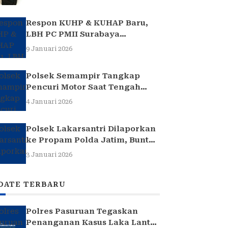
Respon KUHP & KUHAP Baru,
LBH PC PMII Surabaya
Selenggarakan Sarasehan
9 Januari 2026
Hukum
Polsek Semampir Tangkap
Pencuri Motor Saat Tengah
Jadi Amuk Massa
4 Januari 2026
Polsek Lakarsantri Dilaporkan
ke Propam Polda Jatim, Buntut
Kasus Nenek Elina
3 Januari 2026
DATE TERBARU
Polres Pasuruan Tegaskan
Penanganan Kasus Laka Lantas