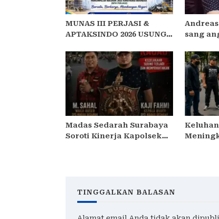
MUNAS III PERJASI &
Andreas
APTAKSINDO 2026 USUNG
sang an
TEMA “BERSATU,
dilapor
BERKARYA, MEMBANGUN
Polres M
NEGERI”: 15 BPP SIAP
tipu Mas
HADIR
Milliar
Madas Sedarah Surabaya
Keluhan
Soroti Kinerja Kapolsek
Meningk
Semampir, Minta Kapolres
Debt Col
Pelabuhan Tanjung Perak
Timur D
Lakukan Evaluasi
Pengen
TINGGALKAN BALASAN
Alamat email Anda tidak akan dipubl