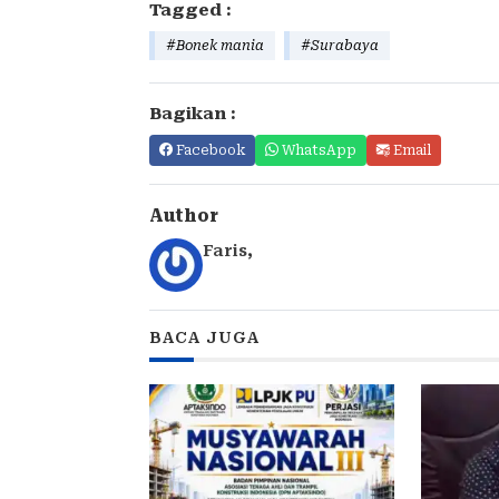
Tagged :
#Bonek mania
#Surabaya
Bagikan :
Facebook
WhatsApp
Email
Author
Faris
,
BACA JUGA