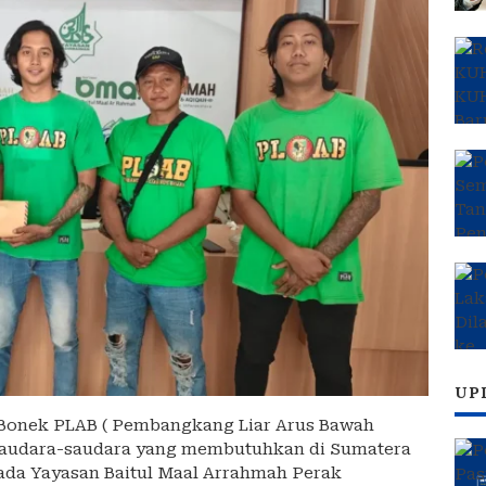
UP
Bonek PLAB ( Pembangkang Liar Arus Bawah
saudara-saudara yang membutuhkan di Sumatera
ada Yayasan Baitul Maal Arrahmah Perak