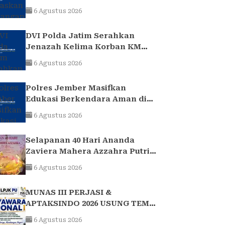
2017 Telah Tuntas dan
6 Agustus 2026
Berkekuatan Hukum Tetap
DVI Polda Jatim Serahkan
Jenazah Kelima Korban KM
Mutiara Sentosa II
6 Agustus 2026
Polres Jember Masifkan
Edukasi Berkendara Aman di
Titik Rawan Kecelakaan
6 Agustus 2026
Selapanan 40 Hari Ananda
Zaviera Mahera Azzahra Putri
Berlangsung Khidmat dan
6 Agustus 2026
Penuh Kebersamaan
MUNAS III PERJASI &
APTAKSINDO 2026 USUNG TEMA
“BERSATU, BERKARYA,
6 Agustus 2026