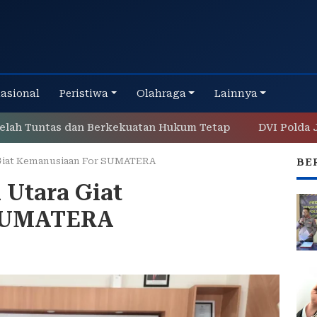
nasional
Peristiwa
Olahraga
Lainnya
tas dan Berkekuatan Hukum Tetap
DVI Polda Jatim Ser
Giat Kemanusiaan For SUMATERA
BE
Utara Giat
 SUMATERA