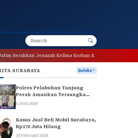
ahkan Jenazah Kelima Korban KM Mutiara Sentosa II
Po
RITA SURABAYA
Indeks
Polres Pelabuhan Tanjung
Perak Amankan Tersangka
Pencuri Komponen Traffic
5 Juni 2026
Light di Surabaya
Kasus Jual Beli Mobil Surabaya,
Rp170 Juta Hilang
18 Februari 2026