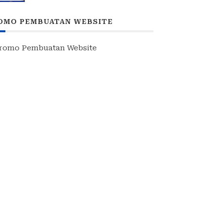
MEMBANGUN NEGERI”: 15 BPP
SIAP HADIR
OMO PEMBUATAN WEBSITE