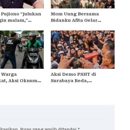
 Pujiono “julukan
Mom Uung Bersama
gin malam,”
Bidanku Afita Gelar
kan ke Satreskrim
Edukasi Cara Menyusui
adiun , ditengarai
yang Benar dalam
yarakat 3,5
Peringatan Pekan ASI
Sedunia 2026
 Warga
Aksi Demo PSHT di
at, Aksi Oknum
Surabaya Reda,
lector di Jakarta
Kapolrestabes Janji
inilai Meresahkan
Proses Hukum dan
dara
Tetapkan DPO
ikasikan.
Ruas yang wajib ditandai
*