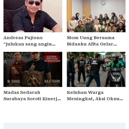
Sikap dan Hormati
BERKARYA, MEMBANGUN
Proses Hukum, Bukan
NEGERI”: 15 BPP SIAP
Ajukan Praperadilan
HADIR
Andreas Pujiono
Mom Uung Bersama
“julukan sang angin
Bidanku Afita Gelar
malam,” dilaporkan ke
Edukasi Cara Menyusui
Satreskrim Polres
yang Benar dalam
Madiun , ditengarai tipu
Peringatan Pekan ASI
Masyarakat 3,5 Milliar
Sedunia 2026
Madas Sedarah
Keluhan Warga
Surabaya Soroti Kinerja
Meningkat, Aksi Oknum
Kapolsek Semampir,
Debt Collector di
Minta Kapolres
Jakarta Timur Dinilai
Pelabuhan Tanjung
Meresahkan
Perak Lakukan Evaluasi
Pengendara