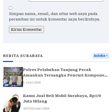
Simpan nama, email, dan situs web saya pada
peramban ini untuk komentar saya berikutnya.
BERITA SURABAYA
Indeks
Polres Pelabuhan Tanjung Perak
Amankan Tersangka Pencuri Komponen
Traffic Light di Surabaya
5 Juni 2026
Kasus Jual Beli Mobil Surabaya, Rp170
Juta Hilang
18 Februari 2026