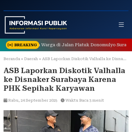
Skip
to
content
 Gegerkan Warga di Jalan Platuk Donomulyo Surabaya
BREAKING
Beranda
»
Daerah
»
ASB Laporkan Diskotik Valhalla ke Disnaker Surabaya Karena PHK Sepihak Karyawan
ASB Laporkan Diskotik Valhalla
ke Disnaker Surabaya Karena
PHK Sepihak Karyawan
Rabu,
24 September 2025
Waktu Baca 3 menit