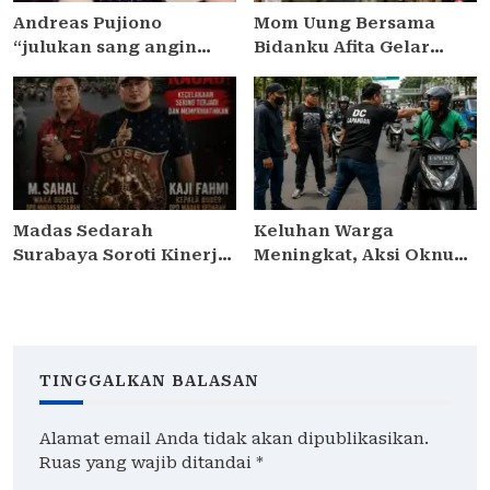
Andreas Pujiono
Mom Uung Bersama
“julukan sang angin
Bidanku Afita Gelar
malam,” dilaporkan ke
Edukasi Cara Menyusui
Satreskrim Polres
yang Benar dalam
Madiun , ditengarai tipu
Peringatan Pekan ASI
Masyarakat 3,5 Milliar
Sedunia 2026
Madas Sedarah
Keluhan Warga
Surabaya Soroti Kinerja
Meningkat, Aksi Oknum
Kapolsek Semampir,
Debt Collector di
Minta Kapolres
Jakarta Timur Dinilai
Pelabuhan Tanjung
Meresahkan
Perak Lakukan Evaluasi
Pengendara
TINGGALKAN BALASAN
Alamat email Anda tidak akan dipublikasikan.
Ruas yang wajib ditandai
*