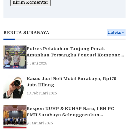
BERITA SURABAYA
Indeks
Polres Pelabuhan Tanjung Perak
Amankan Tersangka Pencuri Komponen
Traffic Light di Surabaya
5 Juni 2026
Kasus Jual Beli Mobil Surabaya, Rp170
Juta Hilang
18 Februari 2026
Respon KUHP & KUHAP Baru, LBH PC
PMII Surabaya Selenggarakan
Sarasehan Hukum
9 Januari 2026