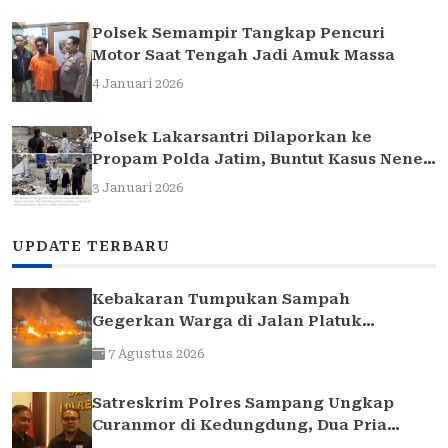
Polsek Semampir Tangkap Pencuri
Motor Saat Tengah Jadi Amuk Massa
4 Januari 2026
Polsek Lakarsantri Dilaporkan ke
Propam Polda Jatim, Buntut Kasus Nenek
Elina
3 Januari 2026
UPDATE TERBARU
Kebakaran Tumpukan Sampah
Gegerkan Warga di Jalan Platuk
Donomulyo Surabaya
7 Agustus 2026
Satreskrim Polres Sampang Ungkap
Curanmor di Kedungdung, Dua Pria
Diamankan