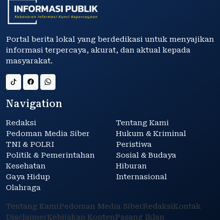
Portal berita lokal yang berdedikasi untuk menyajikan
informasi terpercaya, akurat, dan aktual kepada
masyarakat.
Navigation
Redaksi
Tentang Kami
Pedoman Media Siber
Hukum & Kriminal
TNI & POLRI
Peristiwa
Politik & Pemerintahan
Sosial & Budaya
Kesehatan
Hiburan
Gaya Hidup
Internasional
Olahraga
Tentang Kami
Pedoman Media Siber
Redaksi
Kontak
Disclaimer
Kebijakan Konten
Pasang Iklan