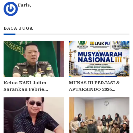
Faris
,
BACA JUGA
Ketua KAKI Jatim
MUNAS III PERJASI &
Sarankan Febrie
APTAKSINDO 2026
Ardiansyah Tunjukkan
USUNG TEMA “BERSATU,
Sikap dan Hormati
BERKARYA, MEMBANGUN
Proses Hukum, Bukan
NEGERI”: 15 BPP SIAP
Ajukan Praperadilan
HADIR